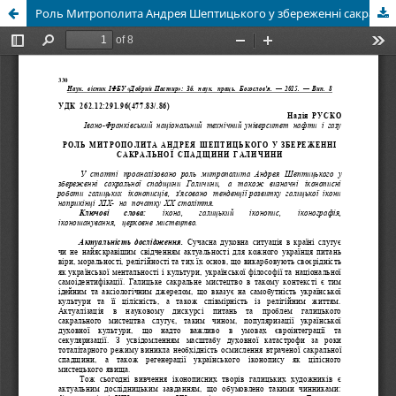
Роль Митрополита Андрея Шептицького у збереженні сакральної спадщини Галичини