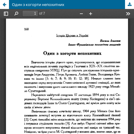
Один з когорти непохитних