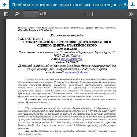
Проблемні аспекти християнського виховання в оцінці о. Дмитра Блажейовського