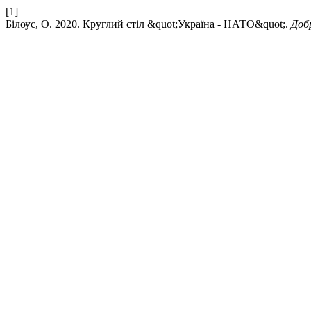
[1]
Білоус, О. 2020. Круглий стіл &quot;Україна - НАТО&quot;.
Добр