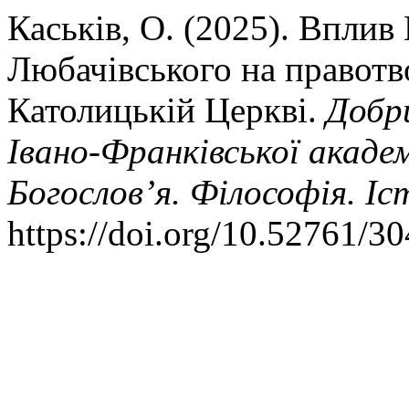
Каськів, О. (2025). Вплив
Любачівського на правотв
Католицькій Церкві.
Добр
Івано-Франківської акаде
Богослов’я. Філософія. Іс
https://doi.org/10.52761/3