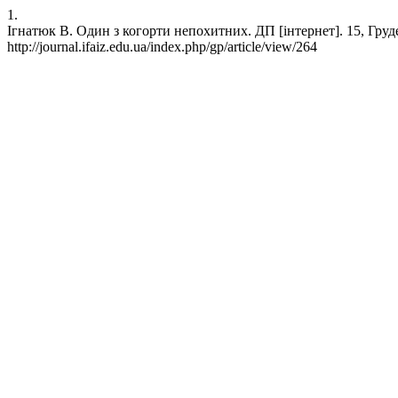
1.
Ігнатюк В. Один з когорти непохитних. ДП [інтернет]. 15, Груден
http://journal.ifaiz.edu.ua/index.php/gp/article/view/264