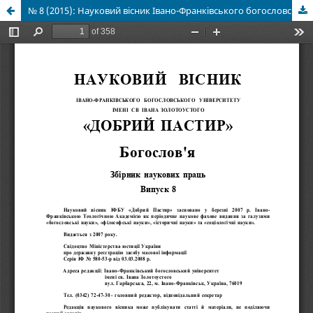
№ 8 (2015): Науковий вісник Івано-Франківського богословського університету УГКЦ Добрий Пастир. Збірник наукових праць. Богослов'я / Гол. ред. Р. А. Горбань. - Вип. 8: до 150-річчя від дня народження Митрополита Андрея Шептицького.