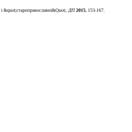
 і &quot;староправославні&Quot;.
ДП
2015
, 153-167.