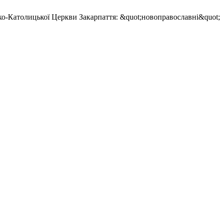
ко-Католицької Церкви Закарпаття: &quot;новоправославні&quot;