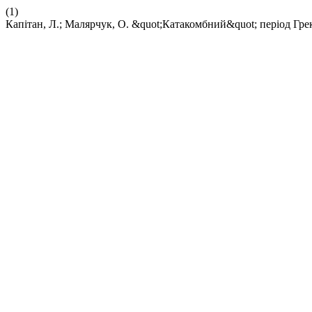
(1)
Капітан, Л.; Малярчук, О. &quot;Катакомбний&quot; період Гре