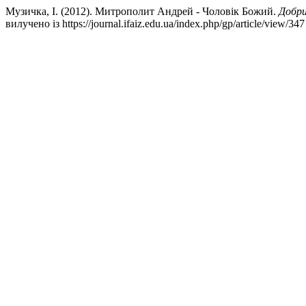
Музичка, І. (2012). Митрополит Андрей - Чоловік Божий.
Добри
вилучено із https://journal.ifaiz.edu.ua/index.php/gp/article/view/347