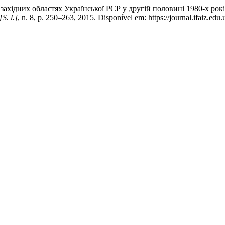
хідних областях Української РСР у другій половині 1980-х рок
[S. l.]
, n. 8, p. 250–263, 2015. Disponível em: https://journal.ifaiz.ed