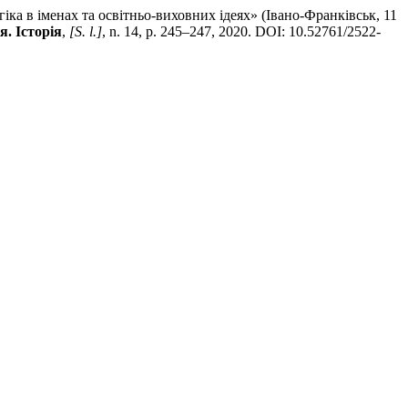
 в іменах та освітньо-виховних ідеях» (Івано-Франківськ, 11
я. Історія
,
[S. l.]
, n. 14, p. 245–247, 2020. DOI: 10.52761/2522-