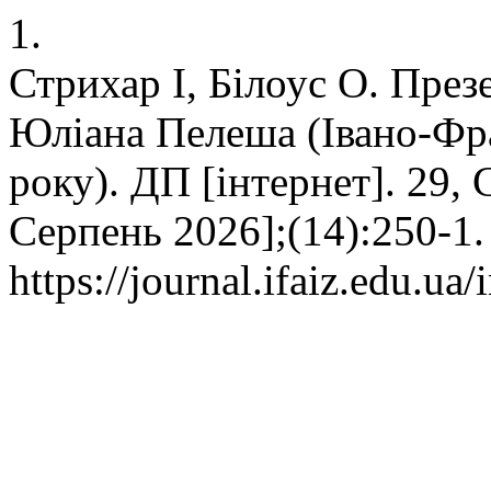
1.
Стрихар І, Білоус О. През
Юліана Пелеша (Івано-Фра
року). ДП [інтернет]. 29, 
Серпень 2026];(14):250-1.
https://journal.ifaiz.edu.ua