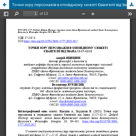
Точки зору персонажів в оповідному сюжеті Євангелії від Івана 11:17–12:11