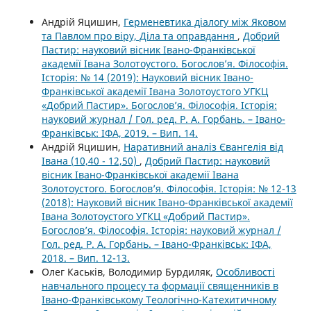
Андрій Яцишин,
Герменевтика діалогу між Яковом
та Павлом про віру, Діла та оправдання
,
Добрий
Пастир: науковий вісник Івано-Франківської
академії Івана Золотоустого. Богослов’я. Філософія.
Історія: № 14 (2019): Науковий вісник Івано-
Франківської академії Івана Золотоустого УГКЦ
«Добрий Пастир». Богослов’я. Філософія. Історія:
науковий журнал / Гол. ред. Р. А. Горбань. – Івано-
Франківськ: ІФА, 2019. – Вип. 14.
Андрій Яцишин,
Наративний аналіз Євангелія від
Івана (10,40 - 12,50)
,
Добрий Пастир: науковий
вісник Івано-Франківської академії Івана
Золотоустого. Богослов’я. Філософія. Історія: № 12-13
(2018): Науковий вісник Івано-Франківської академії
Івана Золотоустого УГКЦ «Добрий Пастир».
Богослов’я. Філософія. Історія: науковий журнал /
Гол. ред. Р. А. Горбань. – Івано-Франківськ: ІФА,
2018. – Вип. 12-13.
Олег Каськів, Володимир Бурдиляк,
Особливості
навчального процесу та формації священників в
Івано-Франківському Теологічно-Катехитичному