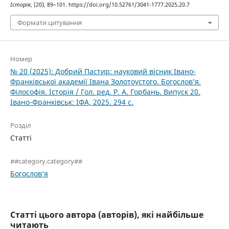
Історія
, (20), 89–101. https://doi.org/10.52761/3041-1777.2025.20.7
Формати цитування
Номер
№ 20 (2025): Добрий Пастир: науковий вісник Івано-
Франківської академії Івана Золотоустого. Богослов’я.
Філософія. Історія / Гол. ред. Р. А. Горбань. Випуск 20.
Івано-Франківськ: ІФА, 2025. 294 с.
Розділ
Статті
##category.category##
Богослов’я
Статті цього автора (авторів), які найбільше
читають