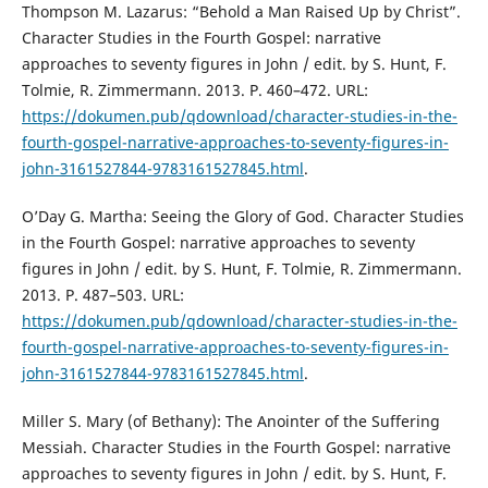
Thompson M. Lazarus: “Behold a Man Raised Up by Christ”.
Character Studies in the Fourth Gospel: narrative
approaches to seventy figures in John / edit. by S. Hunt, F.
Tolmie, R. Zimmermann. 2013. P. 460–472. URL:
https://dokumen.pub/qdownload/character-studies-in-the-
fourth-gospel-narrative-approaches-to-seventy-figures-in-
john-3161527844-9783161527845.html
.
O’Day G. Martha: Seeing the Glory of God. Character Studies
in the Fourth Gospel: narrative approaches to seventy
figures in John / edit. by S. Hunt, F. Tolmie, R. Zimmermann.
2013. P. 487–503. URL:
https://dokumen.pub/qdownload/character-studies-in-the-
fourth-gospel-narrative-approaches-to-seventy-figures-in-
john-3161527844-9783161527845.html
.
Miller S. Mary (of Bethany): The Anointer of the Suffering
Messiah. Character Studies in the Fourth Gospel: narrative
approaches to seventy figures in John / edit. by S. Hunt, F.