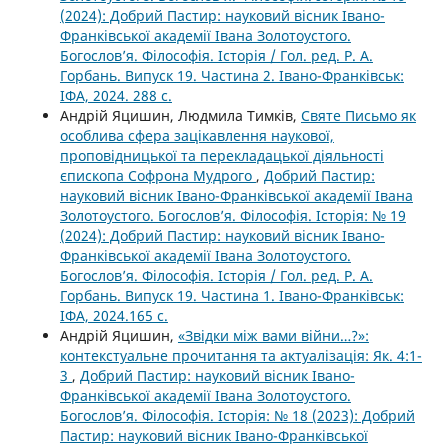
(2024): Добрий Пастир: науковий вісник Івано-
Франківської академії Івана Золотоустого.
Богослов’я. Філософія. Історія / Гол. ред. Р. А.
Горбань. Випуск 19. Частина 2. Івано-Франківськ:
ІФА, 2024. 288 с.
Андрій Яцишин, Людмила Тимків,
Святе Письмо як
особлива сфера зацікавлення наукової,
проповідницької та перекладацької діяльності
єпископа Софрона Мудрого
,
Добрий Пастир:
науковий вісник Івано-Франківської академії Івана
Золотоустого. Богослов’я. Філософія. Історія: № 19
(2024): Добрий Пастир: науковий вісник Івано-
Франківської академії Івана Золотоустого.
Богослов’я. Філософія. Історія / Гол. ред. Р. А.
Горбань. Випуск 19. Частина 1. Івано-Франківськ:
ІФА, 2024.165 с.
Андрій Яцишин,
«Звідки між вами війни…?»:
контекстуальне прочитання та актуалізація: Як. 4:1-
3
,
Добрий Пастир: науковий вісник Івано-
Франківської академії Івана Золотоустого.
Богослов’я. Філософія. Історія: № 18 (2023): Добрий
Пастир: науковий вісник Івано-Франківської