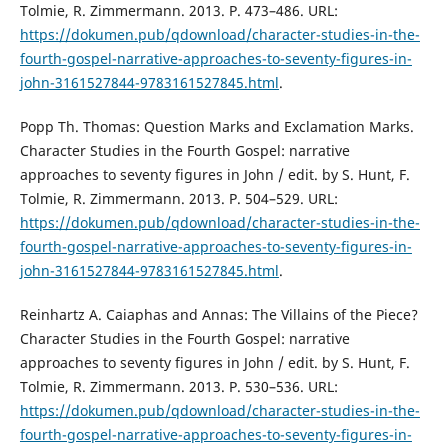
Tolmie, R. Zimmermann. 2013. P. 473–486. URL:
https://dokumen.pub/qdownload/character-studies-in-the-
fourth-gospel-narrative-approaches-to-seventy-figures-in-
john-3161527844-9783161527845.html
.
Popp Th. Thomas: Question Marks and Exclamation Marks.
Character Studies in the Fourth Gospel: narrative
approaches to seventy figures in John / edit. by S. Hunt, F.
Tolmie, R. Zimmermann. 2013. P. 504–529. URL:
https://dokumen.pub/qdownload/character-studies-in-the-
fourth-gospel-narrative-approaches-to-seventy-figures-in-
john-3161527844-9783161527845.html
.
Reinhartz A. Caiaphas and Annas: The Villains of the Piece?
Character Studies in the Fourth Gospel: narrative
approaches to seventy figures in John / edit. by S. Hunt, F.
Tolmie, R. Zimmermann. 2013. P. 530–536. URL:
https://dokumen.pub/qdownload/character-studies-in-the-
fourth-gospel-narrative-approaches-to-seventy-figures-in-