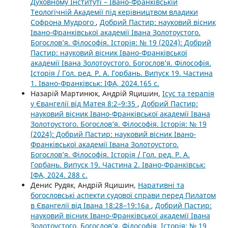
Духовному Інституті – Івано-Франківській
Теологічній Академії під керівництвом владики
Софрона Мудрого
,
Добрий Пастир: науковий вісник
Івано-Франківської академії Івана Золотоустого.
Богослов’я. Філософія. Історія: № 19 (2024): Добрий
Пастир: науковий вісник Івано-Франківської
академії Івана Золотоустого. Богослов’я. Філософія.
Історія / Гол. ред. Р. А. Горбань. Випуск 19. Частина
1. Івано-Франківськ: ІФА, 2024.165 с.
Назарій Мартинюк, Андрій Яцишин,
Ісус та терапія
у Євангелії від Матея 8:2–9:35
,
Добрий Пастир:
науковий вісник Івано-Франківської академії Івана
Золотоустого. Богослов’я. Філософія. Історія: № 19
(2024): Добрий Пастир: науковий вісник Івано-
Франківської академії Івана Золотоустого.
Богослов’я. Філософія. Історія / Гол. ред. Р. А.
Горбань. Випуск 19. Частина 2. Івано-Франківськ:
ІФА, 2024. 288 с.
Денис Рудяк, Андрій Яцишин,
Наративні та
богословські аспекти судової справи перед Пилатом
в Євангелії від Івана 18:28–19:16а
,
Добрий Пастир:
науковий вісник Івано-Франківської академії Івана
Золотоустого. Богослов’я. Філософія. Історія: № 19