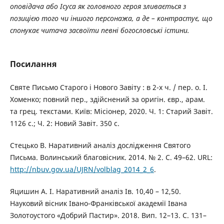
оповідача або Ісуса як головного героя зливається з
позицією того чи іншого персонажа, а де – контрастує, що
спонукає читача засвоїти певні богословські істини.
Посилання
Святе Письмо Старого і Нового Завіту : в 2-х ч. / пер. о. І.
Хоменко; повний пер., здійснений за оригін. євр., арам.
та грец. текстами. Київ: Місіонер, 2020. Ч. 1: Старий Завіт.
1126 с.; Ч. 2: Новий Завіт. 350 с.
Стецько В. Наративний аналіз дослідження Святого
Письма. Волинський благовісник. 2014. № 2. С. 49–62. URL:
http://nbuv.gov.ua/UJRN/volblag_2014_2_6
.
Яцишин А. І. Наративний аналіз Ів. 10,40 – 12,50.
Науковий вісник Івано-Франківської академії Івана
Золотоустого «Добрий Пастир». 2018. Вип. 12–13. С. 131–