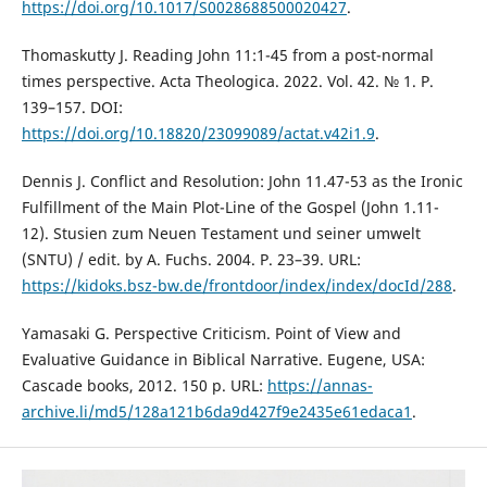
https://doi.org/10.1017/S0028688500020427
.
Thomaskutty J. Reading John 11:1-45 from a post-normal
times perspective. Acta Theologica. 2022. Vol. 42. № 1. P.
139–157. DOI:
https://doi.org/10.18820/23099089/actat.v42i1.9
.
Dennis J. Conflict and Resolution: John 11.47-53 as the Ironic
Fulfillment of the Main Plot-Line of the Gospel (John 1.11-
12). Stusien zum Neuen Testament und seiner umwelt
(SNTU) / edit. by A. Fuchs. 2004. P. 23–39. URL:
https://kidoks.bsz-bw.de/frontdoor/index/index/docId/288
.
Yamasaki G. Perspective Criticism. Point of View and
Evaluative Guidance in Biblical Narrative. Eugene, USA:
Cascade books, 2012. 150 p. URL:
https://annas-
archive.li/md5/128a121b6da9d427f9e2435e61edaca1
.