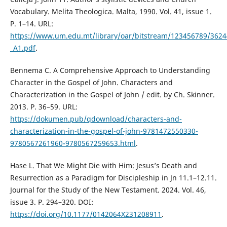
Vocabulary. Melita Theologica. Malta, 1990. Vol. 41, issue 1.
P. 1–14. URL:
https://www.um.edu.mt/library/oar/bitstream/123456789/36
_A1.pdf
.
Bennema C. A Comprehensive Approach to Understanding
Character in the Gospel of John. Characters and
Characterization in the Gospel of John / edit. by Ch. Skinner.
2013. P. 36–59. URL:
https://dokumen.pub/qdownload/characters-and-
characterization-in-the-gospel-of-john-9781472550330-
9780567261960-9780567259653.html
.
Hase L. That We Might Die with Him: Jesus’s Death and
Resurrection as a Paradigm for Discipleship in Jn 11.1–12.11.
Journal for the Study of the New Testament. 2024. Vol. 46,
issue 3. P. 294–320. DOI:
https://doi.org/10.1177/0142064X231208911
.