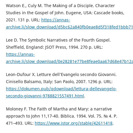
Watson E., Culy M. The Making of a Disciple. Character
Studies in the Gospel of John. Eugene, USA: Cascade books,
2021. 131 p. URL:
https://annas-
archive.li/slow_download/d5bc62a840fb0eae8d5f318fed1bbb71
Lee D. The Symbolic Narratives of the Fourth Gospel.
Sheffield, England: JSOT Press, 1994. 270 p. URL:
https://annas-
archive.li/slow_download/0e28281e77be8feae0aa67d68e47b12
Leon-Dufour X. Letture dell’Evangelo secondo Giovanni.
Cinisello Balsamo, Italy: San Paolo, 2007. 1296 р. URL:
https://dokumen.pub/qdownload/lettura-dellevangelo-
secondo-giovanni-9788821557491.html
.
Moloney F. The Faith of Martha and Mary: a narrative
approach to John 11,17-40. Biblica. 1994. Vol. 75. № 4. P.
471–493. URL:
https://www.jstor.org/stable/42611418
.