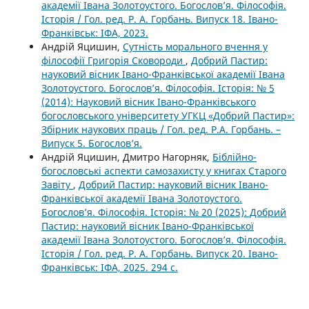
академії Івана Золотоустого. Богослов’я. Філософія.
Історія / Гол. ред. Р. А. Горбань. Випуск 18. Івано-
Франківськ: ІФА, 2023.
Андрій Яцишин,
Сутність морального вчення у
філософії Григорія Сковороди
,
Добрий Пастир:
науковий вісник Івано-Франківської академії Івана
Золотоустого. Богослов’я. Філософія. Історія: № 5
(2014): Науковий вісник Івано-Франківського
богословського університету УГКЦ «Добрий Пастир»:
Збірник наукових праць / Гол. ред. Р.А. Горбань. –
Випуск 5. Богослов’я.
Андрій Яцишин, Дмитро Нагорняк,
Біблійно-
богословські аспекти самозахисту у книгах Старого
Завіту
,
Добрий Пастир: науковий вісник Івано-
Франківської академії Івана Золотоустого.
Богослов’я. Філософія. Історія: № 20 (2025): Добрий
Пастир: науковий вісник Івано-Франківської
академії Івана Золотоустого. Богослов’я. Філософія.
Історія / Гол. ред. Р. А. Горбань. Випуск 20. Івано-
Франківськ: ІФА, 2025. 294 с.