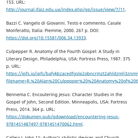
153. URL:
http://journal.ifaiz.edu.ua/index.php/gp/issue/view/7/11
.
Bazzi C. Vangelo di Giovanni. Testo e commento. Casale
Monferatto, Italia: Piemme, 2000. 267 p. DOI:
https://doi.org/10.15581/006.34.13933
.
Culpepper R. Anatomy of the Fourth Gospel: A Study in
Literary Design. Philadelphia, USA: Fortress Press, 1987. 375
р. URL:
https://ipfs.io/ipfs/bafykbzacedfgslp2obncrmzt2ahldzmlj3znmj
filename=R.%20Alan%20Culpepper%20%20Anatomy%20of%20
Bennema C. Encoutering Jesus: Character Studies in the
Gospel of John, Second Edition. Minneapolis, USA: Fortress
Press, 2014. 364 p. URL:
https://dokumen.pub/qdownload/encountering-jesus-
9781451487497-9781451470062.html
.
Calleja J. John 11: Author’s stylistic devices and Church