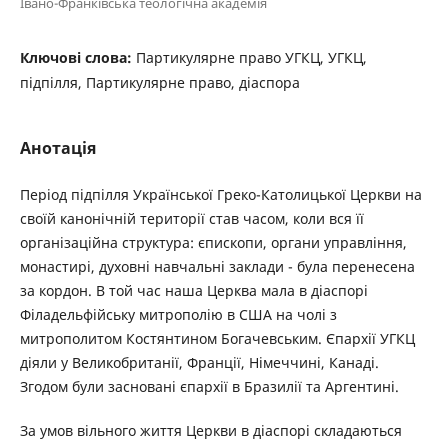
Івано-Франківська теологічна академія
Ключові слова:
Партикулярне право УГКЦ, УГКЦ,
підпілля, Партикулярне право, діаспора
Анотація
Період підпілля Української Греко-Католицької Церкви на
своїй канонічній території став часом, коли вся її
організаційна структура: єпископи, органи управління,
монастирі, духовні навчальні заклади - була перенесена
за кордон. В той час наша Церква мала в діаспорі
Філадельфійську митрополію в США на чолі з
митрополитом Костянтином Богачевським. Єпархії УГКЦ
діяли у Великобританії, Франції, Німеччині, Канаді.
Згодом були засновані єпархії в Бразилії та Аргентині.
За умов вільного життя Церкви в діаспорі складаються