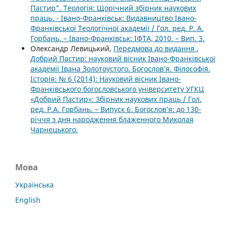
Пастир". Теологія: Щорічний збірник наукових
праць. - Івано-Франківськ: Видавництво Івано-
Франківської Теологічної академії / Гол. ред. Р. А.
Горбань. – Івано-Франківськ: ІФТА, 2010. – Вип. 3.
Олександр Левицький,
Передмова до видання
,
Добрий Пастир: науковий вісник Івано-Франківської
академії Івана Золотоустого. Богослов’я. Філософія.
Історія: № 6 (2014): Науковий вісник Івано-
Франківського богословського університету УГКЦ
«Добрий Пастир»: Збірник наукових праць / Гол.
ред. Р.А. Горбань. – Випуск 6. Богослов’я: до 130-
річчя з дня народження блаженного Миколая
Чарнецького.
Мова
Українська
English