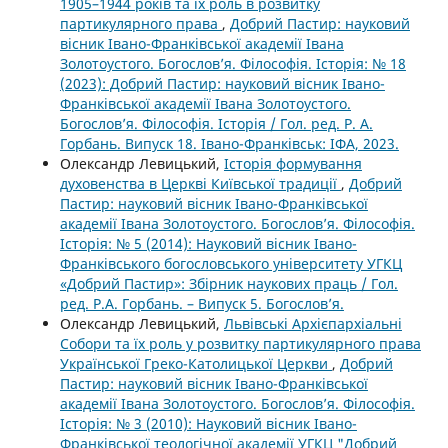
1905–1944 років та їх роль в розвитку
партикулярного права
,
Добрий Пастир: науковий
вісник Івано-Франківської академії Івана
Золотоустого. Богослов’я. Філософія. Історія: № 18
(2023): Добрий Пастир: науковий вісник Івано-
Франківської академії Івана Золотоустого.
Богослов’я. Філософія. Історія / Гол. ред. Р. А.
Горбань. Випуск 18. Івано-Франківськ: ІФА, 2023.
Олександр Левицький,
Історія формування
духовенства в Церкві Київської традиції
,
Добрий
Пастир: науковий вісник Івано-Франківської
академії Івана Золотоустого. Богослов’я. Філософія.
Історія: № 5 (2014): Науковий вісник Івано-
Франківського богословського університету УГКЦ
«Добрий Пастир»: Збірник наукових праць / Гол.
ред. Р.А. Горбань. – Випуск 5. Богослов’я.
Олександр Левицький,
Львівські Архієпархіальні
Собори та їх роль у розвитку партикулярного права
Української Греко-Католицької Церкви
,
Добрий
Пастир: науковий вісник Івано-Франківської
академії Івана Золотоустого. Богослов’я. Філософія.
Історія: № 3 (2010): Науковий вісник Івано-
Франківської теологічної академії УГКЦ "Добрий