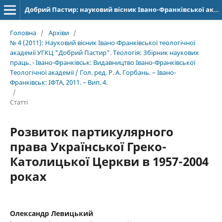
Добрий Пастир: науковий вісник Івано-Франківської академії Івана Золотоустого. Богослов’я. Філософія. Історія
Головна
/
Архіви
/
№ 4 (2011): Науковий вісник Івано-Франківської теологічної
академії УГКЦ "Добрий Пастир". Теологія: Збірник наукових
праць. - Івано-Франківськ: Видавництво Івано-Франківської
Теологічної академії / Гол. ред. Р. А. Горбань. – Івано-
Франківськ: ІФТА, 2011. – Вип. 4.
/
Статті
Розвиток партикулярного
права Української Греко-
Католицької Церкви в 1957-2004
роках
Олександр Левицький