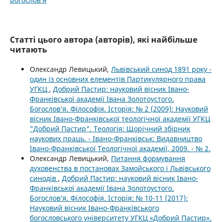
Статті цього автора (авторів), які найбільше
читають
Олександр Левицький,
Львівський синод 1891 року -
один із основних елементів Партикулярного права
УГКЦ
,
Добрий Пастир: науковий вісник Івано-
Франківської академії Івана Золотоустого.
Богослов’я. Філософія. Історія: № 2 (2009): Науковий
вісник Івано-Франківської теологічної академії УГКЦ
"Добрий Пастир". Теологія: Щорічний збірник
наукових праць. - Івано-Франківськ: Видавництво
Івано-Франківської Теологічної академії, 2009. - № 2.
Олександр Левицький,
Питання формування
духовенства в постановах Замойського і Львівського
синодів
,
Добрий Пастир: науковий вісник Івано-
Франківської академії Івана Золотоустого.
Богослов’я. Філософія. Історія: № 10-11 (2017):
Науковий вісник Івано-Франківського
богословського університету УГКЦ «Добрий Пастир».