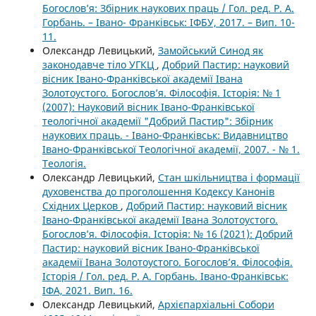
Богослов’я: Збірник наукових праць / Гол. ред. Р. А.
Горбань. – Івано- Франківськ: ІФБУ, 2017. – Вип. 10-
11.
Олександр Левицький,
Замойський Синод як
законодавче тіло УГКЦ
,
Добрий Пастир: науковий
вісник Івано-Франківської академії Івана
Золотоустого. Богослов’я. Філософія. Історія: № 1
(2007): Науковий вісник Івано-Франківської
теологічної академії "Добрий Пастир": Збірник
наукових праць. - Івано-Франківськ: Видавництво
Івано-Франківської Теологічної академії, 2007. - № 1.
Теологія.
Олександр Левицький,
Стан шкільництва і формації
духовенства до проголошення Кодексу Канонів
Східних Церков
,
Добрий Пастир: науковий вісник
Івано-Франківської академії Івана Золотоустого.
Богослов’я. Філософія. Історія: № 16 (2021): Добрий
Пастир: науковий вісник Івано-Франківської
академії Івана Золотоустого. Богослов’я. Філософія.
Історія / Гол. ред. Р. А. Горбань. Івано-Франківськ:
ІФА, 2021. Вип. 16.
Олександр Левицький,
Архієпархіальні Собори