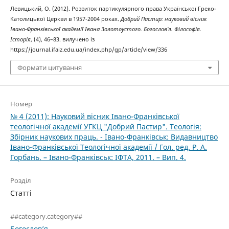
Левицький, О. (2012). Розвиток партикулярного права Української Греко-
Католицької Церкви в 1957-2004 роках.
Добрий Пастир: науковий вісник
Івано-Франківської академії Івана Золотоустого. Богослов’я. Філософія.
Історія
, (4), 46–83. вилучено із
https://journal.ifaiz.edu.ua/index.php/gp/article/view/336
Формати цитування
Номер
№ 4 (2011): Науковий вісник Івано-Франківської
теологічної академії УГКЦ "Добрий Пастир". Теологія:
Збірник наукових праць. - Івано-Франківськ: Видавництво
Івано-Франківської Теологічної академії / Гол. ред. Р. А.
Горбань. – Івано-Франківськ: ІФТА, 2011. – Вип. 4.
Розділ
Статті
##category.category##
Богослов’я