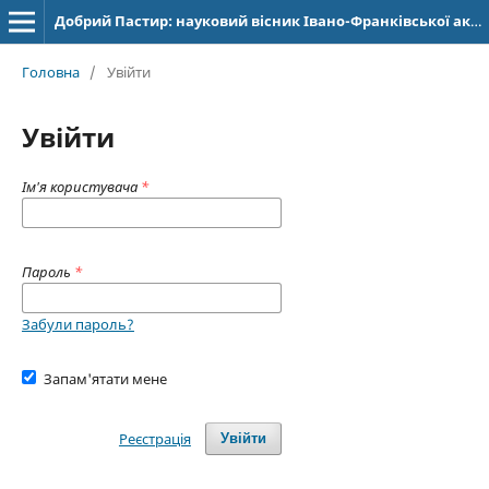
Добрий Пастир: науковий вісник Івано-Франківської академії Івана Золотоустого. Богослов’я. Філософія. Історія
Головна
/
Увійти
Увійти
Ім'я користувача
*
Пароль
*
Забули пароль?
Запам'ятати мене
Реєстрація
Увійти