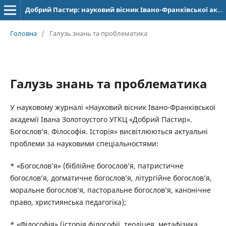
Добрий Пастир: науковий вісник Івано-Франківської академії Івана Золотоустого. Богослов’я. Філософія. Історія
Головна
/
Галузь знань та проблематика
Галузь знань та проблематика
У науковому журналі «Науковий вісник Івано-Франківської
академії Івана Золотоустого УГКЦ «Добрий Пастир».
Богослов’я. Філософія. Історія» висвітлюються актуальні
проблеми за науковими спеціальностями:
* «Богослов’я» (біблійне богослов’я, патристичне
богослов’я, догматичне богослов’я, літургійне богослов’я,
моральне богослов’я, пасторальне богослов’я, канонічне
право, християнська педагогіка);
* «Філософія» (історія філософії, теодіцея, метафізика,