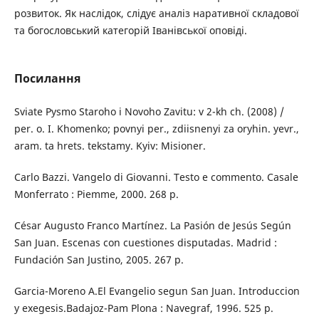
розвиток. Як наслідок, слідує аналіз наративної складової
та богословський категорій Іванівської оповіді.
Посилання
Sviate Pysmo Staroho i Novoho Zavitu: v 2-kh ch. (2008) /
per. o. I. Khomenko; povnyi per., zdiisnenyi za oryhin. yevr.,
aram. ta hrets. tekstamy. Kyiv: Misioner.
Carlo Bazzi. Vangelo di Giovanni. Testo e commento. Casale
Monferrato : Piemme, 2000. 268 p.
César Augusto Franco Martínez. La Pasión de Jesús Según
San Juan. Escenas con cuestiones disputadas. Madrid :
Fundación San Justino, 2005. 267 p.
Garcia-Moreno A.El Evangelio segun San Juan. Introduccion
y exegesis.Badajoz-Pam Plona : Navegraf, 1996. 525 p.