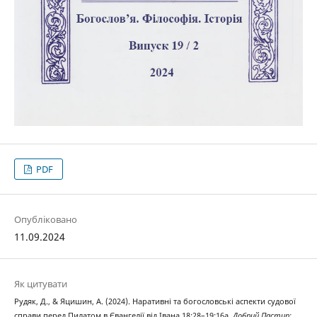
PDF
Опубліковано
11.09.2024
Як цитувати
Рудяк, Д., & Яцишин, А. (2024). Наративні та богословські аспекти судової
справи перед Пилатом в Євангелії від Івана 18:28–19:16а.
Добрий Пастир: