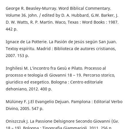
George R. Beasley-Murray. Word Biblical Commentary.
Volume 36. John. / edited by D. A. Hubbard, G.W. Barker, J.
D. W. Watts, R. P. Martin. Waco, Texas : Word Books : 1987.
442 p.
Ignace de La Potterie. La Pasión de Jesús según San Juan.
Textoy espíritu. Madrid : Biblioteca de autores cristianos,
2007. 153 p.
Inghilesi M. L’incontro fra Gesù e Pilato. Processo al
processo e teologia di Giovanni 18 – 19. Percorso storico,
giuridico ed esegetico. Bologna : Centro editoriale
dehoniano, 2012. 400 p.
Mülüney F. J.El Evangelio Dejuan. Pamplona : Editorial Verbo
Divino, 2005. 547 p.
Oniszczuk J. La Passione Delsignore Secondo Giovanni (Gv.
18 – 19). Bologna : Tipografia Giammarioli, 2011. 256 p.