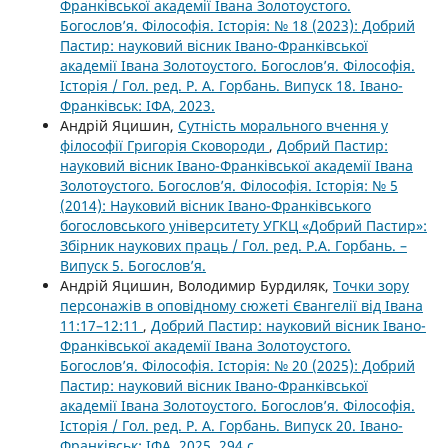
Франківської академії Івана Золотоустого.
Богослов’я. Філософія. Історія: № 18 (2023): Добрий
Пастир: науковий вісник Івано-Франківської
академії Івана Золотоустого. Богослов’я. Філософія.
Історія / Гол. ред. Р. А. Горбань. Випуск 18. Івано-
Франківськ: ІФА, 2023.
Андрій Яцишин,
Сутність морального вчення у
філософії Григорія Сковороди
,
Добрий Пастир:
науковий вісник Івано-Франківської академії Івана
Золотоустого. Богослов’я. Філософія. Історія: № 5
(2014): Науковий вісник Івано-Франківського
богословського університету УГКЦ «Добрий Пастир»:
Збірник наукових праць / Гол. ред. Р.А. Горбань. –
Випуск 5. Богослов’я.
Андрій Яцишин, Володимир Бурдиляк,
Точки зору
персонажів в оповідному сюжеті Євангелії від Івана
11:17–12:11
,
Добрий Пастир: науковий вісник Івано-
Франківської академії Івана Золотоустого.
Богослов’я. Філософія. Історія: № 20 (2025): Добрий
Пастир: науковий вісник Івано-Франківської
академії Івана Золотоустого. Богослов’я. Філософія.
Історія / Гол. ред. Р. А. Горбань. Випуск 20. Івано-
Франківськ: ІФА, 2025. 294 с.