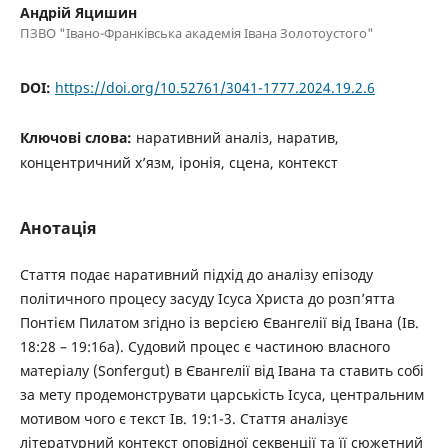
Андрій Яцишин
ПЗВО "Івано-Франківська академія Івана Золотоустого"
DOI:
https://doi.org/10.52761/3041-1777.2024.19.2.6
Ключові слова:
наративний аналіз, наратив,
концентричний хʼязм, іронія, сцена, контекст
Анотація
Стаття подає наративний підхід до аналізу епізоду
політичного процесу засуду Ісуса Христа до розп’ятта
Понтієм Пилатом згідно із версією Євангелії від Івана (Ів.
18:28 – 19:16а). Судовий процес є частиною власного
матеріалу (Sonfergut) в Євангелії від Івана та ставить собі
за мету продемонструвати царськість Ісуса, центральним
мотивом чого є текст Ів. 19:1-3. Стаття аналізує
літературний контекст оповідної секвенції та її сюжетний