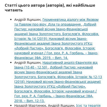
Статті цього автора (авторів), які найбільше
читають
Андрій Яцишин,
Герменевтика діалогу між Яковом
та Павлом про віру, Діла та оправдання
,
Добрий
Пастир: науковий вісник Івано-Франківської
академії Івана Золотоустого. Богослов’я. Філософія.
Історія: № 14 (2019): Науковий вісник Івано-
Франківської академії Івана Золотоустого УГКЦ
«Добрий Пастир». Богослов’я. Філософія. Історія:
науковий журнал / Гол. ред. Р. А. Горбань. – Івано-
Франківськ: ІФА, 2019. – Вип. 14.
Андрій Яцишин,
Наративний аналіз Євангелія від
Івана (10,40 - 12,50)
,
Добрий Пастир: науковий
вісник Івано-Франківської академії Івана
Золотоустого. Богослов’я. Філософія. Історія: № 12-13
(2018): Науковий вісник Івано-Франківської академії
Івана Золотоустого УГКЦ «Добрий Пастир».
Богослов’я. Філософія. Історія: науковий журнал /
Гол. ред. Р. А. Горбань. – Івано-Франківськ: ІФА,
2018. – Вип. 12-13.
Назарій Мартинюк, Андрій Яцишин,
Ісус та терапія