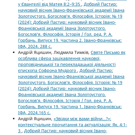
у Євангелії від Матея 8:2–9:35
,
Добрий Пастир:
науковий вісник Івано-Франківської академії Івана
Золотоустого. Богослов’я. Філософія. Історія: № 19
(2024): Добрий Пастир: науковий вісник Івано-
Франківської академії Івана Золотоустого.
Богослов’я. Філософія. Історія / Гол. ред. Р. А.
Горбань. Випуск 19. Частина 2. Івано-Франківськ:
ІФА, 2024. 288 с.
Андрій Яцишин, Людмила Тимків,
Святе Письмо як
особлива сфера зацікавлення наукової,
проповідницької та перекладацької діяльності
єпископа Софрона Мудрого
,
Добрий Пастир:
науковий вісник Івано-Франківської академії Івана
Золотоустого. Богослов’я. Філософія. Історія: № 19
(2024): Добрий Пастир: науковий вісник Івано-
Франківської академії Івана Золотоустого.
Богослов’я. Філософія. Історія / Гол. ред. Р. А.
Горбань. Випуск 19. Частина 1. Івано-Франківськ:
ІФА, 2024.165 с.
Андрій Яцишин,
«Звідки між вами війни…?»:
контекстуальне прочитання та актуалізація: Як. 4:1-
3
,
Добрий Пастир: науковий вісник Івано-