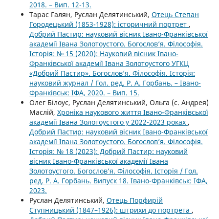
2018. – Вип. 12-13.
Тарас Галян, Руслан Делятинський,
Отець Степан
Городецький (1853-1928): історичний портрет
,
Добрий Пастир: науковий вісник Івано-Франківської
академії Івана Золотоустого. Богослов’я. Філософія.
Історія: № 15 (2020): Науковий вісник Івано-
Франківської академії Івана Золотоустого УГКЦ
«Добрий Пастир». Богослов’я. Філософія. Історія:
науковий журнал / Гол. ред. Р. А. Горбань. – Івано-
Франківськ: ІФА, 2020. – Вип. 15.
Олег Білоус, Руслан Делятинський, Ольга (с. Андрея)
Маслій,
Хроніка наукового життя Івано-Франківської
академії Івана Золотоустого у 2022-2023 роках
,
Добрий Пастир: науковий вісник Івано-Франківської
академії Івана Золотоустого. Богослов’я. Філософія.
Історія: № 18 (2023): Добрий Пастир: науковий
вісник Івано-Франківської академії Івана
Золотоустого. Богослов’я. Філософія. Історія / Гол.
ред. Р. А. Горбань. Випуск 18. Івано-Франківськ: ІФА,
2023.
Руслан Делятинський,
Отець Порфирій
Ступницький (1847–1926): штрихи до портрета
,