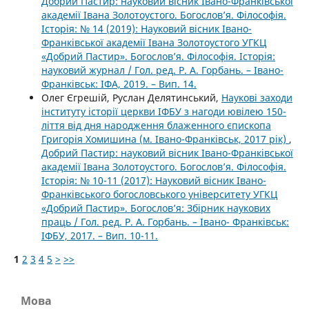
Добрий Пастир: науковий вісник Івано-Франківської
академії Івана Золотоустого. Богослов’я. Філософія.
Історія: № 14 (2019): Науковий вісник Івано-
Франківської академії Івана Золотоустого УГКЦ
«Добрий Пастир». Богослов’я. Філософія. Історія:
науковий журнал / Гол. ред. Р. А. Горбань. – Івано-
Франківськ: ІФА, 2019. – Вип. 14.
Олег Єгрешій, Руслан Делятинський,
Наукові заходи
інституту історії церкви ІФБУ з нагоди ювілею 150-
ліття від дня народження блаженного єпископа
Григорія Хомишина (м. Івано-Франківськ, 2017 рік)
,
Добрий Пастир: науковий вісник Івано-Франківської
академії Івана Золотоустого. Богослов’я. Філософія.
Історія: № 10-11 (2017): Науковий вісник Івано-
Франківського богословського університету УГКЦ
«Добрий Пастир». Богослов’я: Збірник наукових
праць / Гол. ред. Р. А. Горбань. – Івано- Франківськ:
ІФБУ, 2017. – Вип. 10-11.
1
2
3
4
5
>
>>
Мова