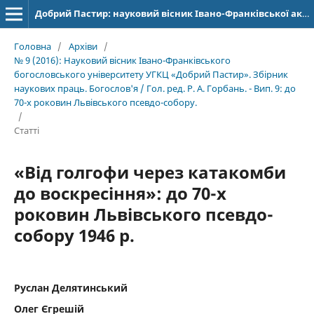
Добрий Пастир: науковий вісник Івано-Франківської академії Івана Золотоустого. Богослов’я. Філософія. Історія
Головна
/
Архіви
/
№ 9 (2016): Науковий вісник Івано-Франківського
богословського університету УГКЦ «Добрий Пастир». Збірник
наукових праць. Богослов'я / Гол. ред. Р. А. Горбань. - Вип. 9: до
70-х роковин Львівського псевдо-собору.
/
Статті
«Від голгофи через катакомби
до воскресіння»: до 70-х
роковин Львівського псевдо-
собору 1946 р.
Руслан Делятинський
Олег Єгрешій