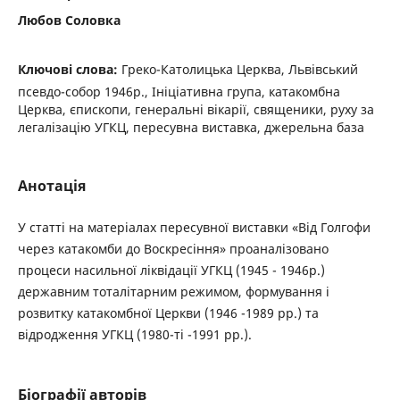
Любов Соловка
Ключові слова:
Греко-Католицька Церква, Львівський
псевдо-собор 1946р., Ініціативна група, катакомбна
Церква, єпископи, генеральні вікарії, священики, руху за
легалізацію УГКЦ, пересувна виставка, джерельна база
Анотація
У статті на матеріалах пересувної виставки «Від Голгофи
через катакомби до Воскресіння» проаналізовано
процеси насильної ліквідації УГКЦ (1945 - 1946р.)
державним тоталітарним режимом, формування і
розвитку катакомбної Церкви (1946 -1989 рр.) та
відродження УГКЦ (1980-ті -1991 рр.).
Біографії авторів