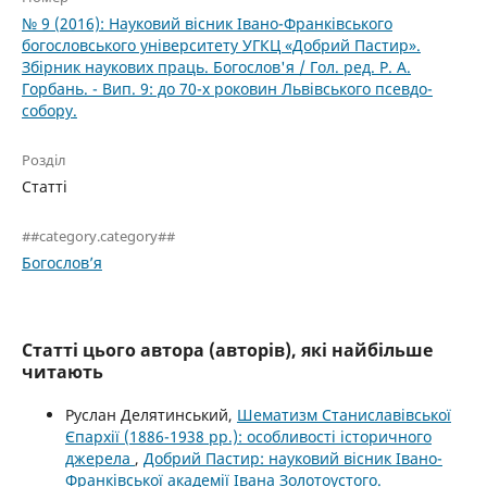
№ 9 (2016): Науковий вісник Івано-Франківського
богословського університету УГКЦ «Добрий Пастир».
Збірник наукових праць. Богослов'я / Гол. ред. Р. А.
Горбань. - Вип. 9: до 70-х роковин Львівського псевдо-
собору.
Розділ
Статті
##category.category##
Богослов’я
Статті цього автора (авторів), які найбільше
читають
Руслан Делятинський,
Шематизм Станиславівської
Єпархії (1886-1938 рр.): особливості історичного
джерела
,
Добрий Пастир: науковий вісник Івано-
Франківської академії Івана Золотоустого.