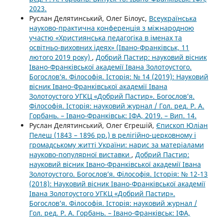
2023.
Руслан Делятинський, Олег Білоус,
Всеукраїнська
науково-практична конференція з міжнародною
участю «Християнська педагогіка в іменах та
освітньо-виховних ідеях» (Івано-Франківськ, 11
лютого 2019 року)
,
Добрий Пастир: науковий вісник
Івано-Франківської академії Івана Золотоустого.
Богослов’я. Філософія. Історія: № 14 (2019): Науковий
вісник Івано-Франківської академії Івана
Золотоустого УГКЦ «Добрий Пастир». Богослов’я.
Філософія. Історія: науковий журнал / Гол. ред. Р. А.
Горбань. – Івано-Франківськ: ІФА, 2019. – Вип. 14.
Руслан Делятинський, Олег Єгрешій,
Єпископ Юліан
Пелеш (1843 – 1896 рр.) в релігійно-церковному і
громадському житті України: нарис за матеріалами
науково-популярної виставки
,
Добрий Пастир:
науковий вісник Івано-Франківської академії Івана
Золотоустого. Богослов’я. Філософія. Історія: № 12-13
(2018): Науковий вісник Івано-Франківської академії
Івана Золотоустого УГКЦ «Добрий Пастир».
Богослов’я. Філософія. Історія: науковий журнал /
Гол. ред. Р. А. Горбань. – Івано-Франківськ: ІФА,