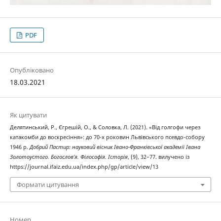
PDF
Опубліковано
18.03.2021
Як цитувати
Делятинський, Р., Єгрешій, О., & Соловка, Л. (2021). «Від голгофи через
катакомби до воскресіння»: до 70-х роковин Львівського псевдо-собору
1946 р.
Добрий Пастир: науковий вісник Івано-Франківської академії Івана
Золотоустого. Богослов’я. Філософія. Історія
, (9), 32–77. вилучено із
https://journal.ifaiz.edu.ua/index.php/gp/article/view/13
Формати цитування
Номер