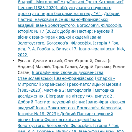
Єпархії - Митрополії Української Греко-Католицької
Церкви (1885-2020): обґрунтування наукового
проєкту та перші біограми на літеру "А"
,
Добрий
Пастир: науковий вісник Івано-Франківської
академії Івана Золотоустого. Богослов’я. Філософія.
Історія: № 17 (2022): Добрий Пастир: науковий
вісник Івано-Франківської академії Івана
Золотоустого. Богослов’я. Філософія. Історія / Гол.
ред. Р. А. Горбань. Випуск 17. Івано-Франківськ: ІФА,
2022.
Руслан Делятинський, Олег Єгрешій, Ольга (с.
Андрея) Маслій, Тарас Галян, Андрій Гресько, Роман
Саган,
Біографічний словник духовенства
Станиславівської (Івано-Франківської) Єпархії –
Митрополії Української Греко-Католицької Церкви
(1885–2020). Частина 2: методологія і методика
дослідження. Біограми на літеру «A», випуск 2
,
Добрий Пастир: науковий вісник Івано-Франківської
академії Івана Золотоустого. Богослов’я. Філософія.
Історія: № 18 (2023): Добрий Пастир: науковий
вісник Івано-Франківської академії Івана
Золотоустого. Богослов’я. Філософія. Історія / Гол.
ред. Р. А. Горбань. Випуск 18. Івано-Франківськ: ІФА,