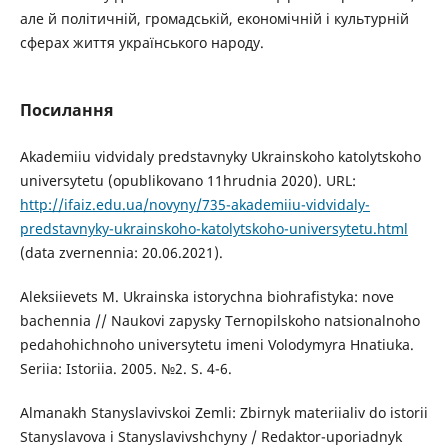
але й політичній, громадській, економічній і культурній
сферах життя українського народу.
Посилання
Akademiiu vidvidaly predstavnyky Ukrainskoho katolytskoho
universytetu (opublikovano 11hrudnia 2020). URL:
http://ifaiz.edu.ua/novyny/735-akademiiu-vidvidaly-
predstavnyky-ukrainskoho-katolytskoho-universytetu.html
(data zvernennia: 20.06.2021).
Aleksiievets M. Ukrainska istorychna biohrafistyka: nove
bachennia // Naukovi zapysky Ternopilskoho natsionalnoho
pedahohichnoho universytetu imeni Volodymyra Hnatiuka.
Seriia: Istoriia. 2005. №2. S. 4-6.
Almanakh Stanyslavivskoi Zemli: Zbirnyk materiialiv do istorii
Stanyslavova i Stanyslavivshchyny / Redaktor-uporiadnyk