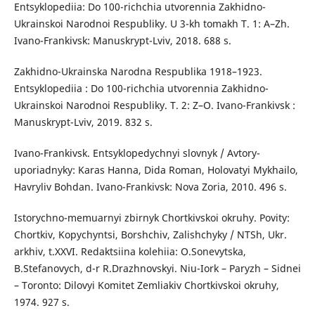
Entsyklopediia: Do 100-richchia utvorennia Zakhidno-
Ukrainskoi Narodnoi Respubliky. U 3-kh tomakh T. 1: A–Zh.
Ivano-Frankivsk: Manuskrypt-Lviv, 2018. 688 s.
Zakhidno-Ukrainska Narodna Respublika 1918–1923.
Entsyklopediia : Do 100-richchia utvorennia Zakhidno-
Ukrainskoi Narodnoi Respubliky. T. 2: Z–O. Ivano-Frankivsk :
Manuskrypt-Lviv, 2019. 832 s.
Ivano-Frankivsk. Entsyklopedychnyi slovnyk / Avtory-
uporiadnyky: Karas Hanna, Dida Roman, Holovatyi Mykhailo,
Havryliv Bohdan. Ivano-Frankivsk: Nova Zoria, 2010. 496 s.
Istorychno-memuarnyi zbirnyk Chortkivskoi okruhy. Povity:
Chortkiv, Kopychyntsi, Borshchiv, Zalishchyky / NTSh, Ukr.
arkhiv, t.XXVI. Redaktsiina kolehiia: O.Sonevytska,
B.Stefanovych, d-r R.Drazhnovskyi. Niu-Iork – Paryzh – Sidnei
– Toronto: Dilovyi Komitet Zemliakiv Chortkivskoi okruhy,
1974. 927 s.