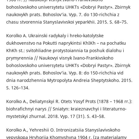
bohoslovskoho universytetu UHKTs «Dobryi Pastyr». Zbirnyk
naukovykh prats. Bohoslov’ia. Vyp. 7. do 130-richchia z
chasu stvorennia Stanyslavivskoi yeparkhii. 2015. S. 68–75.
Korolko A. Ukrainski radykaly i hreko-katolytske
dukhovenstvo na Pokutti naprykintsi KhIKh – na pochatku
KhKh st.: svitohliadne protystoiannia ta poshuk dialohu i
prymyrennia // Naukovyi visnyk Ivano-Frankivskoho
bohoslovskoho universytetu UHKTs «Dobryi Pastyr». Zbirnyk
naukovykh prats. Bohoslov’ia. Vyp. 8: do 150-richchia vid
dnia narodzhennia Mytropolyta Andreia Sheptytskoho. 2015.
S. 126–134.
Korolko A., Deliatynskyi R. Otets Yosyf Prots (1878 – 1968 rr.):
biohrafichnyi narys // Sniatyn: kraieznavchyi i literaturno-
mystetskyi zhurnal. 2018. Vyp. 17 (31). S. 43–58.
Korolko A., Yehreshii O. Intronizatsiia Stanyslavivskoho
yepyskopa Hryhoriia Khomyshyna 1904 r. (za materialamy