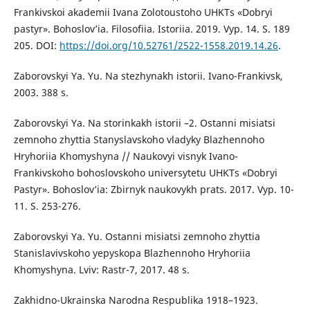
Frankivskoi akademii Ivana Zolotoustoho UHKTs «Dobryi
pastyr». Bohoslov’ia. Filosofiia. Istoriia. 2019. Vyp. 14. S. 189
205. DOI:
https://doi.org/10.52761/2522-1558.2019.14.26
.
Zaborovskyi Ya. Yu. Na stezhynakh istorii. Ivano-Frankivsk,
2003. 388 s.
Zaborovskyi Ya. Na storinkakh istorii –2. Ostanni misiatsi
zemnoho zhyttia Stanyslavskoho vladyky Blazhennoho
Hryhoriia Khomyshyna // Naukovyi visnyk Ivano-
Frankivskoho bohoslovskoho universytetu UHKTs «Dobryi
Pastyr». Bohoslov’ia: Zbirnyk naukovykh prats. 2017. Vyp. 10-
11. S. 253-276.
Zaborovskyi Ya. Yu. Ostanni misiatsi zemnoho zhyttia
Stanislavivskoho yepyskopa Blazhennoho Hryhoriia
Khomyshyna. Lviv: Rastr-7, 2017. 48 s.
Zakhidno-Ukrainska Narodna Respublika 1918–1923.