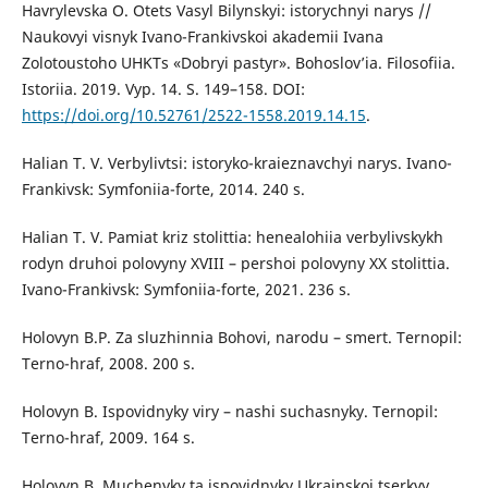
Havrylevska O. Otets Vasyl Bilynskyi: istorychnyi narys //
Naukovyi visnyk Ivano-Frankivskoi akademii Ivana
Zolotoustoho UHKTs «Dobryi pastyr». Bohoslov’ia. Filosofiia.
Istoriia. 2019. Vyp. 14. S. 149–158. DOI:
https://doi.org/10.52761/2522-1558.2019.14.15
.
Halian T. V. Verbylivtsi: istoryko-kraieznavchyi narys. Ivano-
Frankivsk: Symfoniia-forte, 2014. 240 s.
Halian T. V. Pamiat kriz stolittia: henealohiia verbylivskykh
rodyn druhoi polovyny XVIII – pershoi polovyny XX stolittia.
Ivano-Frankivsk: Symfoniia-forte, 2021. 236 s.
Holovyn B.P. Za sluzhinnia Bohovi, narodu – smert. Ternopil:
Terno-hraf, 2008. 200 s.
Holovyn B. Ispovidnyky viry – nashi suchasnyky. Ternopil:
Terno-hraf, 2009. 164 s.
Holovyn B. Muchenyky ta ispovidnyky Ukrainskoi tserkvy