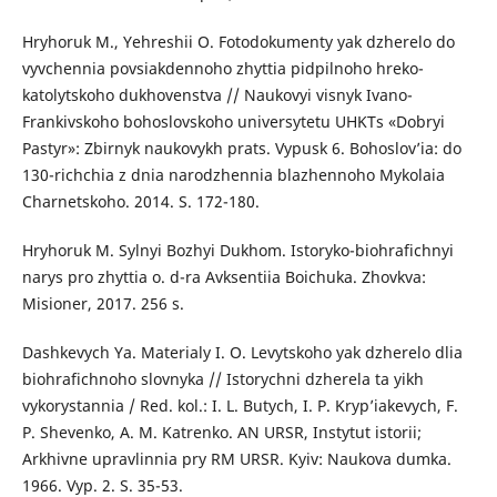
Hryhoruk M., Yehreshii O. Fotodokumenty yak dzherelo do
vyvchennia povsiakdennoho zhyttia pidpilnoho hreko-
katolytskoho dukhovenstva // Naukovyi visnyk Ivano-
Frankivskoho bohoslovskoho universytetu UHKTs «Dobryi
Pastyr»: Zbirnyk naukovykh prats. Vypusk 6. Bohoslov’ia: do
130-richchia z dnia narodzhennia blazhennoho Mykolaia
Charnetskoho. 2014. S. 172-180.
Hryhoruk M. Sylnyi Bozhyi Dukhom. Istoryko-biohrafichnyi
narys pro zhyttia o. d-ra Avksentiia Boichuka. Zhovkva:
Misioner, 2017. 256 s.
Dashkevych Ya. Materialy I. O. Levytskoho yak dzherelo dlia
biohrafichnoho slovnyka // Istorychni dzherela ta yikh
vykorystannia / Red. kol.: I. L. Butych, I. P. Kryp’iakevych, F.
P. Shevenko, A. M. Katrenko. AN URSR, Instytut istorii;
Arkhivne upravlinnia pry RM URSR. Kyiv: Naukova dumka.
1966. Vyp. 2. S. 35-53.