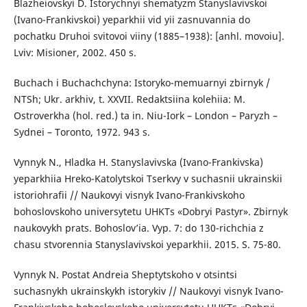
Blazheiovskyi D. Istorychnyi shematyzm Stanyslavivskoi
(Ivano-Frankivskoi) yeparkhii vid yii zasnuvannia do
pochatku Druhoi svitovoi viiny (1885–1938): [anhl. movoiu].
Lviv: Misioner, 2002. 450 s.
Buchach i Buchachchyna: Istoryko-memuarnyi zbirnyk /
NTSh; Ukr. arkhiv, t. XXVII. Redaktsiina kolehiia: M.
Ostroverkha (hol. red.) ta in. Niu-Iork – London – Paryzh –
Sydnei – Toronto, 1972. 943 s.
Vynnyk N., Hladka H. Stanyslavivska (Ivano-Frankivska)
yeparkhiia Hreko-Katolytskoi Tserkvy v suchasnii ukrainskii
istoriohrafii // Naukovyi visnyk Ivano-Frankivskoho
bohoslovskoho universytetu UHKTs «Dobryi Pastyr». Zbirnyk
naukovykh prats. Bohoslov’ia. Vyp. 7: do 130-richchia z
chasu stvorennia Stanyslavivskoi yeparkhii. 2015. S. 75-80.
Vynnyk N. Postat Andreia Sheptytskoho v otsintsi
suchasnykh ukrainskykh istorykiv // Naukovyi visnyk Ivano-