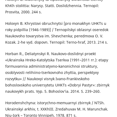
KhKh stolittia: Narysy. Statti. Doslidzhennia. Ternopil:
Prosvita, 2000. 244 s.
Holovyn B. Khrystovi obruchnytsi [pro monakhyn UHKTs u
roky pidpillia (1946-1989)] / Ternopilskyi oblasnyi oseredok
Naukovoho tovarystva im. Shevchenka; peredmova O. V.
Kozak. 2-he vyd. dopovn. Ternopil: Terno-hraf, 2013. 214 s.
Horban R., Deliatynskyi R. Naukovo-doslidnyi proekt
«Ukrainska Hreko-Katolytska Tserkva (1991–2011 rr.): etapy
formuvannia administratyvno-kanonichnoi struktury,
osoblyvosti relihiino-tserkovnoho zhyttia, perspektyvy
rozvytku» // Naukovyi visnyk Ivano-Frankivskoho
bohoslovskoho universytetu UHKTs «Dobryi Pastyr»: zbirnyk
naukovykh prats. Vyp. 5. Bohoslov’ia. 2014. S. 239–260.
Horodenshchyna: istorychno-memuarnyi zbirnyk / NTSh.
Ukrainskyi arkhiv, t. XXKhIII. Zredahuvav M. H. Marunchak.
Niu-Iork – Toronto Vinnipeh, 1978. 871 s.