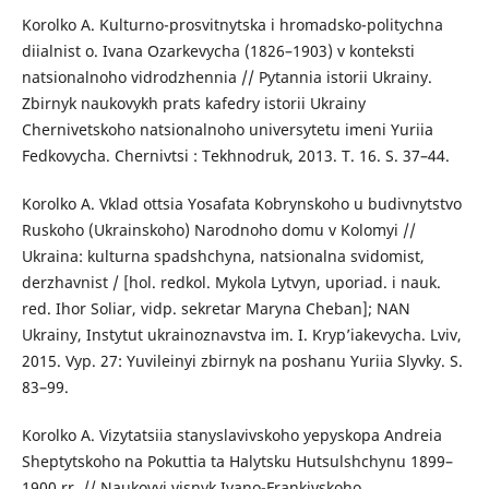
Korolko A. Kulturno-prosvitnytska i hromadsko-politychna
diialnist o. Ivana Ozarkevycha (1826–1903) v konteksti
natsionalnoho vidrodzhennia // Pytannia istorii Ukrainy.
Zbirnyk naukovykh prats kafedry istorii Ukrainy
Chernivetskoho natsionalnoho universytetu imeni Yuriia
Fedkovycha. Chernivtsi : Tekhnodruk, 2013. T. 16. S. 37–44.
Korolko A. Vklad ottsia Yosafata Kobrynskoho u budivnytstvo
Ruskoho (Ukrainskoho) Narodnoho domu v Kolomyi //
Ukraina: kulturna spadshchyna, natsionalna svidomist,
derzhavnist / [hol. redkol. Mykola Lytvyn, uporiad. i nauk.
red. Ihor Soliar, vidp. sekretar Maryna Cheban]; NAN
Ukrainy, Instytut ukrainoznavstva im. I. Kryp’iakevycha. Lviv,
2015. Vyp. 27: Yuvileinyi zbirnyk na poshanu Yuriia Slyvky. S.
83–99.
Korolko A. Vizytatsiia stanyslavivskoho yepyskopa Andreia
Sheptytskoho na Pokuttia ta Halytsku Hutsulshchynu 1899–
1900 rr. // Naukovyi visnyk Ivano-Frankivskoho