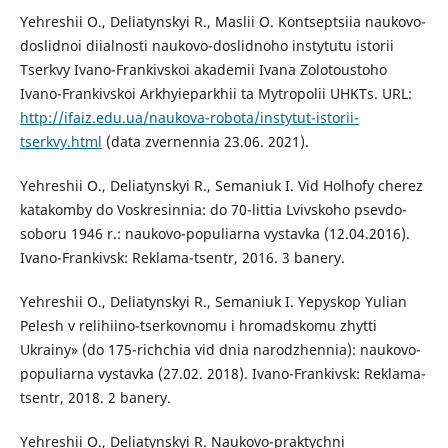
Yehreshii O., Deliatynskyi R., Maslii O. Kontseptsiia naukovo-
doslidnoi diialnosti naukovo-doslidnoho instytutu istorii
Tserkvy Ivano-Frankivskoi akademii Ivana Zolotoustoho
Ivano-Frankivskoi Arkhyieparkhii ta Mytropolii UHKTs. URL:
http://ifaiz.edu.ua/naukova-robota/instytut-istorii-
tserkvy.html
(data zvernennia 23.06. 2021).
Yehreshii O., Deliatynskyi R., Semaniuk I. Vid Holhofy cherez
katakomby do Voskresinnia: do 70-littia Lvivskoho psevdo-
soboru 1946 r.: naukovo-populiarna vystavka (12.04.2016).
Ivano-Frankivsk: Reklama-tsentr, 2016. 3 banery.
Yehreshii O., Deliatynskyi R., Semaniuk I. Yepyskop Yulian
Pelesh v relihiino-tserkovnomu i hromadskomu zhytti
Ukrainy» (do 175-richchia vid dnia narodzhennia): naukovo-
populiarna vystavka (27.02. 2018). Ivano-Frankivsk: Reklama-
tsentr, 2018. 2 banery.
Yehreshii O., Deliatynskyi R. Naukovo-praktychni