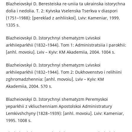
Blazheiovskyi D. Beresteiska re-uniia ta ukrainska istorychna
dolia i nedolia. T. 2: Kyivska Vselenska Tserkva v diaspori
(1751–1988): [pereklad z anhliiskoi]. Lviv: Kameniar, 1999.
1335 s.
Blazheiovskyi D. Istorychnyi shematyzm Lvivskoi
arkhiieparkhii (1832–1944). Tom 1: Administratsiia i parokhii:
[anhl. movoiu]. Lviv – Kyiv: KM Akademiia, 2004. 1004 s.
Blazheiovskyi D. Istorychnyi shematyzm Lvivskoi
arkhiieparkhii (1832–1944). Tom 2: Dukhovenstvo i relihiini
zghromadzhennia: [anhl. movoiu]. Lviv – Kyiv: KM
Akademiia, 2004. 570 s.
Blazheiovskyi D. Istorychnyi shematyzm Peremyskoi
yeparkhii z vkliuchenniam Apostolskoi Administratury
Lemkivshchyny (1828–1939): [anhl. movoiu]. Lviv: Kameniar,
1995. 1008 s.