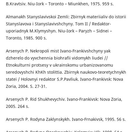
B.Kravtsiv. Niu-Iork – Toronto – Miunkhen, 1975. 959 s.
Almanakh Stanyslavivskoi Zemli: Zbirnyk materiialiv do istorii
Stanyslavova i Stanyslavivshchyny. Tom II / Redaktor-
uporiadnyk M.Klymyshyn. Niu-Iork – Paryzh – Sidnei –
Toronto, 1985. 900 s.
Arsenych P. Nekropoli mist Ivano-Frankivshchyny yak
dzherelo do vyvchennia biohrafii vidomykh liudei //
Etnokulturni protsesy v ukrainskomu urbanizovanomu
seredovyshchi KhKh stolittia. Zbirnyk naukovo-teoretychnykh
statei / Holovnyi redaktor S.P.Pavliuk. Ivano-Frankivsk: Nova
Zoria, 2004. S. 27-31.
Arsenych P. Rid Shukhevychiv. Ivano-Frankivsk: Nova Zoria,
2005. 264 s.
Arsenych P. Rodyna Zaklynskykh. Ivano-Frnakivsk, 1995. 56 s.