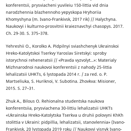
konferentsii, prysviacheni yuvileiu 150-littia vid dnia
narodzhennia blazhennoho yepyskopa Hryhoriia
Khomyshyna (m. Ivano-Frankivsk, 2017 rik) // Halychyna.
Naukovyi i kulturno-prosvitnii kraieznavchyi chasopys. 2017.
Ch. 29-30. S. 375–378.
Yehreshii O., Korolko A. Pidpilnyi sviashchenyk Ukrainskoi
Hreko-Katolytskoi Tserkvy Yaroslav Siretskyi: sproby
istorychnoi reheneratsii // «Pravda vyzvolyt…»: Materialy
Mizhnarodnoi naukovoi konferentsii z nahody 25-littia
lehalizatsii UHKTs, 6 lystopada 2014 r. / za red. o. P.
Martseliuka, S. Huriknoi, V. Subotina. Zhovkva: Misioner,
2015. S. 27–31.
Zhuk A., Bilous O. Rehionalna studentska naukova
konferentsiia, prysviachena 30-littiu lehalizatsii UHKTs
«Ukrainska Hreko-Katolytska Tserkva u druhii polovyni KhKh
stolittia v Ukraini: pidpillia, lehalizatsii, stanovlennia» (Ivano-
Frankivsk, 20 lystopada 2019 roku // Naukovyi visnyk Ivano-