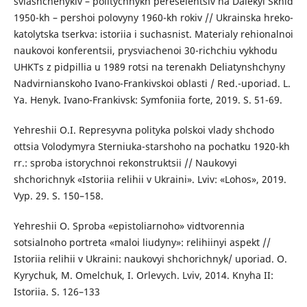
sviashchenykiv – politychnykh pereselentsiv na Dalekyi Skhid
1950-kh – pershoi polovyny 1960-kh rokiv // Ukrainska hreko-
katolytska tserkva: istoriia i suchasnist. Materialy rehionalnoi
naukovoi konferentsii, prysviachenoi 30-richchiu vykhodu
UHKTs z pidpillia u 1989 rotsi na terenakh Deliatynshchyny
Nadvirnianskoho Ivano-Frankivskoi oblasti / Red.-uporiad. L.
Ya. Henyk. Ivano-Frankivsk: Symfoniia forte, 2019. S. 51-69.
Yehreshii O.I. Represyvna polityka polskoi vlady shchodo
ottsia Volodymyra Sterniuka-starshoho na pochatku 1920-kh
rr.: sproba istorychnoi rekonstruktsii // Naukovyi
shchorichnyk «Istoriia relihii v Ukraini». Lviv: «Lohos», 2019.
Vyp. 29. S. 150–158.
Yehreshii O. Sproba «epistoliarnoho» vidtvorennia
sotsialnoho portreta «maloi liudyny»: relihiinyi aspekt //
Istoriia relihii v Ukraini: naukovyi shchorichnyk/ uporiad. O.
Kyrychuk, M. Omelchuk, I. Orlevych. Lviv, 2014. Knyha II:
Istoriia. S. 126–133