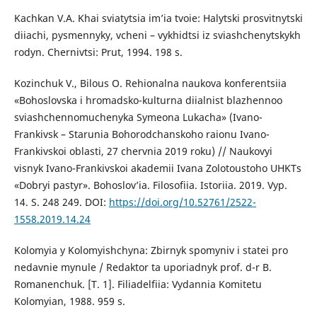
Kachkan V.A. Khai sviatytsia im’ia tvoie: Halytski prosvitnytski
diiachi, pysmennyky, vcheni – vykhidtsi iz sviashchenytskykh
rodyn. Chernivtsi: Prut, 1994. 198 s.
Kozinchuk V., Bilous O. Rehionalna naukova konferentsiia
«Bohoslovska i hromadsko-kulturna diialnist blazhennoo
sviashchennomuchenyka Symeona Lukacha» (Ivano-
Frankivsk – Starunia Bohorodchanskoho raionu Ivano-
Frankivskoi oblasti, 27 chervnia 2019 roku) // Naukovyi
visnyk Ivano-Frankivskoi akademii Ivana Zolotoustoho UHKTs
«Dobryi pastyr». Bohoslov’ia. Filosofiia. Istoriia. 2019. Vyp.
14. S. 248 249. DOI:
https://doi.org/10.52761/2522-
1558.2019.14.24
Kolomyia y Kolomyishchyna: Zbirnyk spomyniv i statei pro
nedavnie mynule / Redaktor ta uporiadnyk prof. d-r B.
Romanenchuk. [T. 1]. Filiadelfiia: Vydannia Komitetu
Kolomyian, 1988. 959 s.