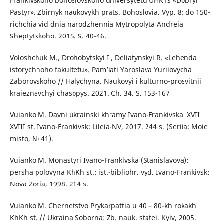
Frankivskoho bohoslovskoho universytetu UHKTs «Dobryi
Pastyr». Zbirnyk naukovykh prats. Bohoslovia. Vyp. 8: do 150-
richchia vid dnia narodzhennia Mytropolyta Andreia
Sheptytskoho. 2015. S. 40-46.
Voloshchuk M., Drohobytskyi I., Deliatynskyi R. «Lehenda
istorychnoho fakultetu». Pam’iati Yaroslava Yuriiovycha
Zaborovskoho // Halychyna. Naukovyi i kulturno-prosvitnii
kraieznavchyi chasopys. 2021. Ch. 34. S. 153-167
Vuianko M. Davni ukrainski khramy Ivano-Frankivska. XVII
XVIII st. Ivano-Frankivsk: Lileia-NV, 2017. 244 s. (Seriia: Moie
misto, № 41).
Vuianko M. Monastyri Ivano-Frankivska (Stanislavova):
persha polovyna KhKh st.: ist.-bibliohr. vyd. Ivano-Frankivsk:
Nova Zoria, 1998. 214 s.
Vuianko M. Chernetstvo Prykarpattia u 40 – 80-kh rokakh
KhKh st. // Ukraina Soborna: Zb. nauk. statei. Kyiv, 2005.