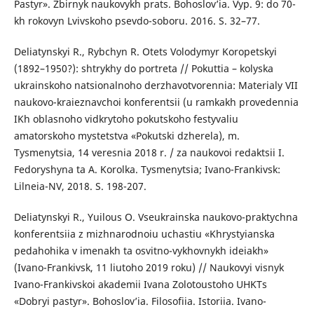
Pastyr». Zbirnyk naukovykh prats. Bohoslov’ia. Vyp. 9: do 70-
kh rokovyn Lvivskoho psevdo-soboru. 2016. S. 32–77.
Deliatynskyi R., Rybchyn R. Otets Volodymyr Koropetskyi
(1892–1950?): shtrykhy do portreta // Pokuttia – kolyska
ukrainskoho natsionalnoho derzhavotvorennia: Materialy VII
naukovo-kraieznavchoi konferentsii (u ramkakh provedennia
IKh oblasnoho vidkrytoho pokutskoho festyvaliu
amatorskoho mystetstva «Pokutski dzherela), m.
Tysmenytsia, 14 veresnia 2018 r. / za naukovoi redaktsii I.
Fedoryshyna ta A. Korolka. Tysmenytsia; Ivano-Frankivsk:
Lilneia-NV, 2018. S. 198-207.
Deliatynskyi R., Yuilous O. Vseukrainska naukovo-praktychna
konferentsiia z mizhnarodnoiu uchastiu «Khrystyianska
pedahohika v imenakh ta osvitno-vykhovnykh ideiakh»
(Ivano-Frankivsk, 11 liutoho 2019 roku) // Naukovyi visnyk
Ivano-Frankivskoi akademii Ivana Zolotoustoho UHKTs
«Dobryi pastyr». Bohoslov’ia. Filosofiia. Istoriia. Ivano-