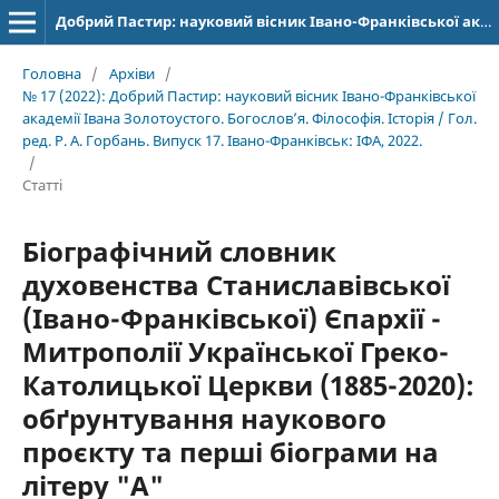
Добрий Пастир: науковий вісник Івано-Франківської академії Івана Золотоустого. Богослов’я. Філософія. Історія
Головна
/
Архіви
/
№ 17 (2022): Добрий Пастир: науковий вісник Івано-Франківської
академії Івана Золотоустого. Богослов’я. Філософія. Історія / Гол.
ред. Р. А. Горбань. Випуск 17. Івано-Франківськ: ІФА, 2022.
/
Статті
Біографічний словник
духовенства Станиславівської
(Івано-Франківської) Єпархії -
Митрополії Української Греко-
Католицької Церкви (1885-2020):
обґрунтування наукового
проєкту та перші біограми на
літеру "А"