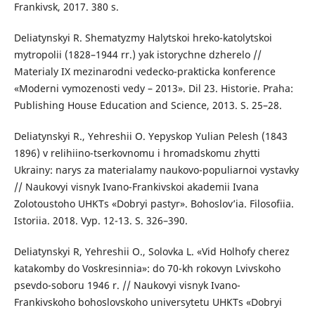
Frankivsk, 2017. 380 s.
Deliatynskyi R. Shematyzmy Halytskoi hreko-katolytskoi
mytropolii (1828–1944 rr.) yak istorychne dzherelo //
Materialy IX mezinarodni vedecko-prakticka konference
«Moderni vymozenosti vedy – 2013». Dil 23. Historie. Praha:
Publishing House Education and Science, 2013. S. 25–28.
Deliatynskyi R., Yehreshii O. Yepyskop Yulian Pelesh (1843
1896) v relihiino-tserkovnomu i hromadskomu zhytti
Ukrainy: narys za materialamy naukovo-populiarnoi vystavky
// Naukovyi visnyk Ivano-Frankivskoi akademii Ivana
Zolotoustoho UHKTs «Dobryi pastyr». Bohoslov’ia. Filosofiia.
Istoriia. 2018. Vyp. 12-13. S. 326–390.
Deliatynskyi R, Yehreshii O., Solovka L. «Vid Holhofy cherez
katakomby do Voskresinnia»: do 70-kh rokovyn Lvivskoho
psevdo-soboru 1946 r. // Naukovyi visnyk Ivano-
Frankivskoho bohoslovskoho universytetu UHKTs «Dobryi