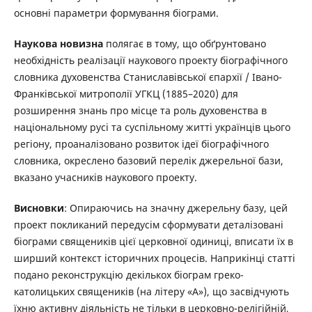
основні параметри формування біограми.
Наукова новизна
полягає в тому, що обґрунтовано
необхідність реалізації наукового проекту біографічного
словника духовенства Станиславівської єпархії / Івано-
Франківської митрополії УГКЦ (1885–2020) для
розширення знань про місце та роль духовенства в
національному русі та суспільному житті українців цього
регіону, проаналізовано розвиток ідеї біографічного
словника, окреслено базовий перелік джерельної бази,
вказано учасників наукового проекту.
Висновки
: Опираючись на значну джерельну базу, цей
проект покликаний передусім сформувати деталізовані
біограми священиків цієї церковної одиниці, вписати їх в
ширший контекст історичних процесів. Наприкінці статті
подано реконструкцію декількох біограм греко-
католицьких священиків (на літеру «А»), що засвідчують
їхню активну діяльність не тільки в церковно-релігійній,