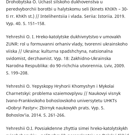
Drohobytska O. Uchast silskoho dukhovenstva u
peredvyborchii borotbi u halytskomu seli (kinets KhIKh – 30-
ti rr. KhKh st.) // Intelihentsiia i vlada. Seriia: Istoriia. 2019.
Vyp. 40. S. 151–158.
Yehreshii O. I. Hreko-katolytske dukhivnytstvo v umovakh
ZUNR: rol u formuvanni orhaniv vlady, tvorenni ukrainskoho
viiska // Ukraina: kulturna spadshchyna, natsionalna
svidomist, derzhavnist. Vyp. 18: Zakhidno-Ukrainska
Narodna Respublika: do 90-richchia utvorennia. Lviv, 2009.
S. 199–208.
Yehreshii O. Yepyskopy Hryhorii Khomyshyn i Mykolai
Charnetskyi: problema vzaiemovplyvu // Naukovyi visnyk
Ivano-Frankivskoho bohoslovskoho universytetu UHKTs
«Dobryi Pastyr»: Zbirnyk naukovykh prats. Vyp. 5.
Bohoslov’ia. 2014. S. 261-266.
Yehreshii O.I. Povsiakdenne zhyttia simei hreko-katolytskykh