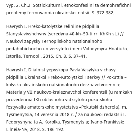
Vyp. 2. Ch.2: Sotsiokulturni, etnokonfesiini ta demohrafichni
problemy formuvannia ukrainskoi natsii. S. 372-382.
Havrysh I. Hreko-katolytske relihiine pidpillia
Stanyslavivshchyny (seredyna 40-kh–50-ti rr. KhKh st.) //
Naukovi zapysky Ternopilskoho natsionalnoho
pedahohichnoho universytetu imeni Volodymyra Hnatiuka.
Istoriia. Ternopil, 2015. Ch. 3. S. 37–41.
Havrysh I. Diialnist yepyskopa Pavla Vasylyka v chasy
pidpillia Ukrainskoi Hreko-Katolytskoi Tserkvy // Pokuttia –
kolyska ukrainskoho natsionalnoho derzhavotvorennia:
Materialy VII naukovo-kraieznavchoi konferentsii (u ramkakh
provedennia IKh oblasnoho vidkrytoho pokutskoho
festyvaliu amatorskoho mystetstva «Pokutski dzherela), m.
Tysmenytsia, 14 veresnia 2018 r. / za naukovoi redaktsii I.
Fedoryshyna ta A. Korolka. Tysmenytsia; Ivano-Frankivsk:
Lilneia-NV, 2018. S. 186 192.