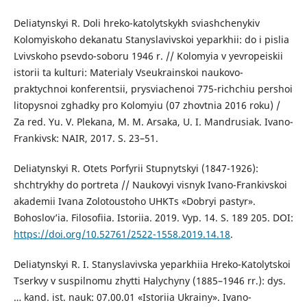
Deliatynskyi R. Doli hreko-katolytskykh sviashchenykiv
Kolomyiskoho dekanatu Stanyslavivskoi yeparkhii: do i pislia
Lvivskoho psevdo-soboru 1946 r. // Kolomyia v yevropeiskii
istorii ta kulturi: Materialy Vseukrainskoi naukovo-
praktychnoi konferentsii, prysviachenoi 775-richchiu pershoi
litopysnoi zghadky pro Kolomyiu (07 zhovtnia 2016 roku) /
Za red. Yu. V. Plekana, M. M. Arsaka, U. I. Mandrusiak. Ivano-
Frankivsk: NAIR, 2017. S. 23–51.
Deliatynskyi R. Otets Porfyrii Stupnytskyi (1847-1926):
shchtrykhy do portreta // Naukovyi visnyk Ivano-Frankivskoi
akademii Ivana Zolotoustoho UHKTs «Dobryi pastyr».
Bohoslov’ia. Filosofiia. Istoriia. 2019. Vyp. 14. S. 189 205. DOI:
https://doi.org/10.52761/2522-1558.2019.14.18
.
Deliatynskyi R. I. Stanyslavivska yeparkhiia Hreko-Katolytskoi
Tserkvy v suspilnomu zhytti Halychyny (1885–1946 rr.): dys.
… kand. ist. nauk: 07.00.01 «Istoriia Ukrainy». Ivano-