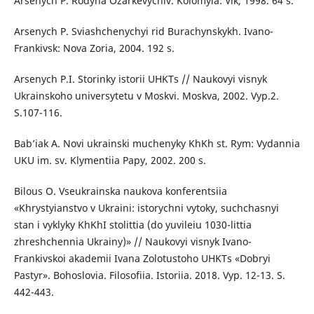
Arsenych P. Rodyna Ozarkevychiv. Kolomyia: Vik, 1998. 64 s.
Arsenych P. Sviashchenychyi rid Burachynskykh. Ivano-
Frankivsk: Nova Zoria, 2004. 192 s.
Arsenych P.I. Storinky istorii UHKTs // Naukovyi visnyk
Ukrainskoho universytetu v Moskvi. Moskva, 2002. Vyp.2.
S.107-116.
Bab’iak A. Novi ukrainski muchenyky KhKh st. Rym: Vydannia
UKU im. sv. Klymentiia Papy, 2002. 200 s.
Bilous O. Vseukrainska naukova konferentsiia
«Khrystyianstvo v Ukraini: istorychni vytoky, suchchasnyi
stan i vyklyky KhKhI stolittia (do yuvileiu 1030-littia
zhreshchennia Ukrainy)» // Naukovyi visnyk Ivano-
Frankivskoi akademii Ivana Zolotustoho UHKTs «Dobryi
Pastyr». Bohoslovia. Filosofiia. Istoriia. 2018. Vyp. 12-13. S.
442-443.