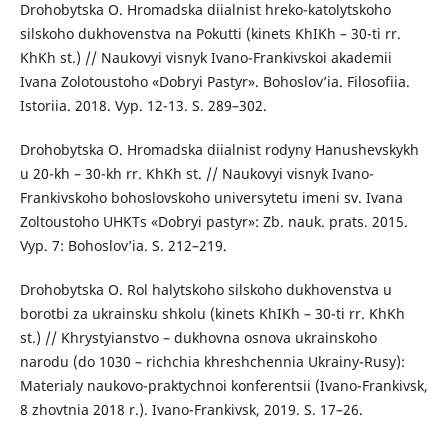
Drohobytska O. Hromadska diialnist hreko-katolytskoho
silskoho dukhovenstva na Pokutti (kinets KhIKh – 30-ti rr.
KhKh st.) // Naukovyi visnyk Ivano-Frankivskoi akademii
Ivana Zolotoustoho «Dobryi Pastyr». Bohoslov’ia. Filosofiia.
Istoriia. 2018. Vyp. 12-13. S. 289–302.
Drohobytska O. Hromadska diialnist rodyny Hanushevskykh
u 20-kh – 30-kh rr. KhKh st. // Naukovyi visnyk Ivano-
Frankivskoho bohoslovskoho universytetu imeni sv. Ivana
Zoltoustoho UHKTs «Dobryi pastyr»: Zb. nauk. prats. 2015.
Vyp. 7: Bohoslov’ia. S. 212–219.
Drohobytska O. Rol halytskoho silskoho dukhovenstva u
borotbi za ukrainsku shkolu (kinets KhIKh – 30-ti rr. KhKh
st.) // Khrystyianstvo – dukhovna osnova ukrainskoho
narodu (do 1030 – richchia khreshchennia Ukrainy-Rusy):
Materialy naukovo-praktychnoi konferentsii (Ivano-Frankivsk,
8 zhovtnia 2018 r.). Ivano-Frankivsk, 2019. S. 17–26.