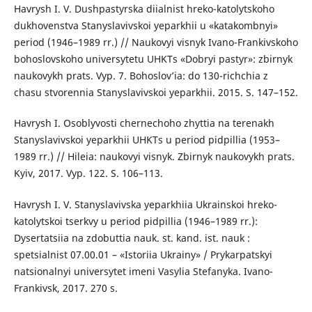
Havrysh I. V. Dushpastyrska diialnist hreko-katolytskoho
dukhovenstva Stanyslavivskoi yeparkhii u «katakombnyi»
period (1946–1989 rr.) // Naukovyi visnyk Ivano-Frankivskoho
bohoslovskoho universytetu UHKTs «Dobryi pastyr»: zbirnyk
naukovykh prats. Vyp. 7. Bohoslov’ia: do 130-richchia z
chasu stvorennia Stanyslavivskoi yeparkhii. 2015. S. 147–152.
Havrysh I. Osoblyvosti chernechoho zhyttia na terenakh
Stanyslavivskoi yeparkhii UHKTs u period pidpillia (1953–
1989 rr.) // Hileia: naukovyi visnyk. Zbirnyk naukovykh prats.
Kyiv, 2017. Vyp. 122. S. 106–113.
Havrysh I. V. Stanyslavivska yeparkhiia Ukrainskoi hreko-
katolytskoi tserkvy u period pidpillia (1946–1989 rr.):
Dysertatsiia na zdobuttia nauk. st. kand. ist. nauk :
spetsialnist 07.00.01 – «Istoriia Ukrainy» / Prykarpatskyi
natsionalnyi universytet imeni Vasylia Stefanyka. Ivano-
Frankivsk, 2017. 270 s.