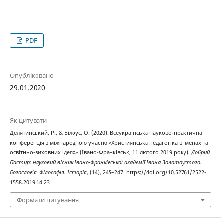
PDF
Опубліковано
29.01.2020
Як цитувати
Делятинський, Р., & Білоус, О. (2020). Всеукраїнська науково-практична
конференція з міжнародною участю «Християнська педагогіка в іменах та
освітньо-виховних ідеях» (Івано-Франківськ, 11 лютого 2019 року).
Добрий
Пастир: науковий вісник Івано-Франківської академії Івана Золотоустого.
Богослов’я. Філософія. Історія
, (14), 245–247. https://doi.org/10.52761/2522-
1558.2019.14.23
Формати цитування