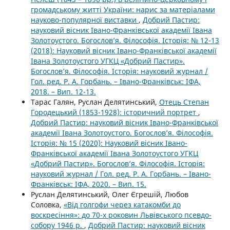
громадському житті України: нарис за матеріалами
науково-популярної виставки
,
Добрий Пастир:
науковий вісник Івано-Франківської академії Івана
Золотоустого. Богослов’я. Філософія. Історія: № 12-13
(2018): Науковий вісник Івано-Франківської академії
Івана Золотоустого УГКЦ «Добрий Пастир».
Богослов’я. Філософія. Історія: науковий журнал /
Гол. ред. Р. А. Горбань. – Івано-Франківськ: ІФА,
2018. – Вип. 12-13.
Тарас Галян, Руслан Делятинський,
Отець Степан
Городецький (1853-1928): історичний портрет
,
Добрий Пастир: науковий вісник Івано-Франківської
академії Івана Золотоустого. Богослов’я. Філософія.
Історія: № 15 (2020): Науковий вісник Івано-
Франківської академії Івана Золотоустого УГКЦ
«Добрий Пастир». Богослов’я. Філософія. Історія:
науковий журнал / Гол. ред. Р. А. Горбань. – Івано-
Франківськ: ІФА, 2020. – Вип. 15.
Руслан Делятинський, Олег Єгрешій, Любов
Соловка,
«Від голгофи через катакомби до
воскресіння»: до 70-х роковин Львівського псевдо-
собору 1946 р.
,
Добрий Пастир: науковий вісник