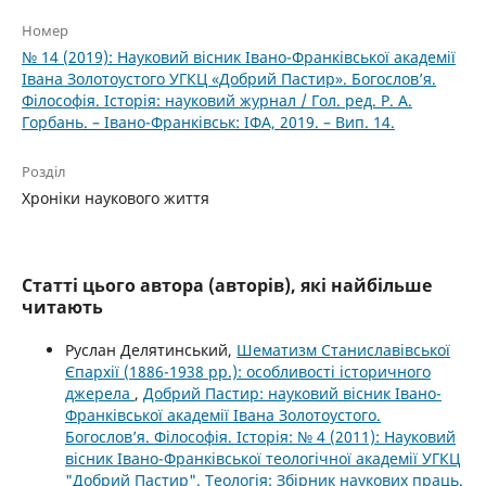
Номер
№ 14 (2019): Науковий вісник Івано-Франківської академії
Івана Золотоустого УГКЦ «Добрий Пастир». Богослов’я.
Філософія. Історія: науковий журнал / Гол. ред. Р. А.
Горбань. – Івано-Франківськ: ІФА, 2019. – Вип. 14.
Розділ
Хроніки наукового життя
Статті цього автора (авторів), які найбільше
читають
Руслан Делятинський,
Шематизм Станиславівської
Єпархії (1886-1938 рр.): особливості історичного
джерела
,
Добрий Пастир: науковий вісник Івано-
Франківської академії Івана Золотоустого.
Богослов’я. Філософія. Історія: № 4 (2011): Науковий
вісник Івано-Франківської теологічної академії УГКЦ
"Добрий Пастир". Теологія: Збірник наукових праць.