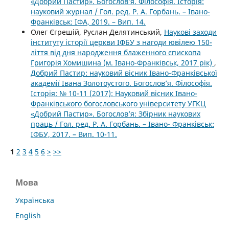
«Добрий Пастир». Богослов’я. Філософія. Історія:
науковий журнал / Гол. ред. Р. А. Горбань. – Івано-
Франківськ: ІФА, 2019. – Вип. 14.
Олег Єгрешій, Руслан Делятинський,
Наукові заходи
інституту історії церкви ІФБУ з нагоди ювілею 150-
ліття від дня народження блаженного єпископа
Григорія Хомишина (м. Івано-Франківськ, 2017 рік)
,
Добрий Пастир: науковий вісник Івано-Франківської
академії Івана Золотоустого. Богослов’я. Філософія.
Історія: № 10-11 (2017): Науковий вісник Івано-
Франківського богословського університету УГКЦ
«Добрий Пастир». Богослов’я: Збірник наукових
праць / Гол. ред. Р. А. Горбань. – Івано- Франківськ:
ІФБУ, 2017. – Вип. 10-11.
1
2
3
4
5
6
>
>>
Мова
Українська
English