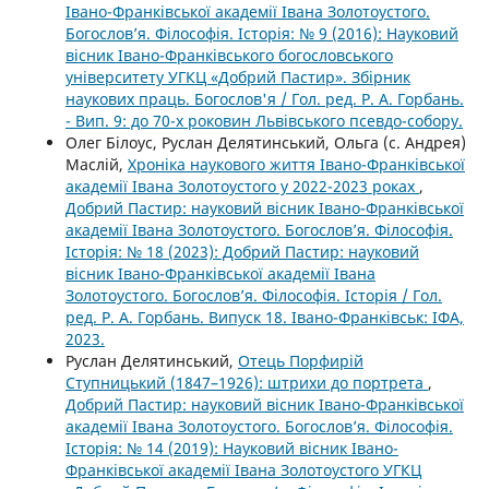
Івано-Франківської академії Івана Золотоустого.
Богослов’я. Філософія. Історія: № 9 (2016): Науковий
вісник Івано-Франківського богословського
університету УГКЦ «Добрий Пастир». Збірник
наукових праць. Богослов'я / Гол. ред. Р. А. Горбань.
- Вип. 9: до 70-х роковин Львівського псевдо-собору.
Олег Білоус, Руслан Делятинський, Ольга (с. Андрея)
Маслій,
Хроніка наукового життя Івано-Франківської
академії Івана Золотоустого у 2022-2023 роках
,
Добрий Пастир: науковий вісник Івано-Франківської
академії Івана Золотоустого. Богослов’я. Філософія.
Історія: № 18 (2023): Добрий Пастир: науковий
вісник Івано-Франківської академії Івана
Золотоустого. Богослов’я. Філософія. Історія / Гол.
ред. Р. А. Горбань. Випуск 18. Івано-Франківськ: ІФА,
2023.
Руслан Делятинський,
Отець Порфирій
Ступницький (1847–1926): штрихи до портрета
,
Добрий Пастир: науковий вісник Івано-Франківської
академії Івана Золотоустого. Богослов’я. Філософія.
Історія: № 14 (2019): Науковий вісник Івано-
Франківської академії Івана Золотоустого УГКЦ