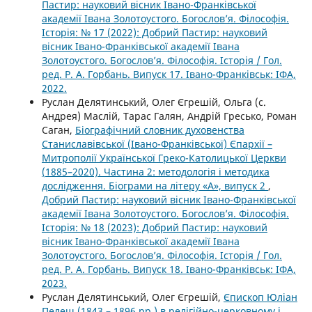
Пастир: науковий вісник Івано-Франківської
академії Івана Золотоустого. Богослов’я. Філософія.
Історія: № 17 (2022): Добрий Пастир: науковий
вісник Івано-Франківської академії Івана
Золотоустого. Богослов’я. Філософія. Історія / Гол.
ред. Р. А. Горбань. Випуск 17. Івано-Франківськ: ІФА,
2022.
Руслан Делятинський, Олег Єгрешій, Ольга (с.
Андрея) Маслій, Тарас Галян, Андрій Гресько, Роман
Саган,
Біографічний словник духовенства
Станиславівської (Івано-Франківської) Єпархії –
Митрополії Української Греко-Католицької Церкви
(1885–2020). Частина 2: методологія і методика
дослідження. Біограми на літеру «A», випуск 2
,
Добрий Пастир: науковий вісник Івано-Франківської
академії Івана Золотоустого. Богослов’я. Філософія.
Історія: № 18 (2023): Добрий Пастир: науковий
вісник Івано-Франківської академії Івана
Золотоустого. Богослов’я. Філософія. Історія / Гол.
ред. Р. А. Горбань. Випуск 18. Івано-Франківськ: ІФА,
2023.
Руслан Делятинський, Олег Єгрешій,
Єпископ Юліан
Пелеш (1843 – 1896 рр.) в релігійно-церковному і