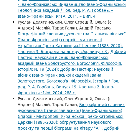
- Івано-Франківськ: Видавництво Івано-Франківської
Теологічної академії / Гол. ред. Р. А. Горбань. –
Івано-Франківськ: ІФТА, 2011. – Вип. 4.
Руслан Делятинський, Олег Єгрешій, Ольга (с.
Андрея) Маслій, Тарас Галян, Андрій Гресько,
Біографічний словник духовенства Станиславівської
(Івано-Франківської) єпархії – митрополії
Української Греко-Католицької Церкви (1885–2020).
Частина 3: Біограми на літеру «А», випуск 3
,
Добрий
Пастир: науковий вісник Івано-Франківської
академії Івана Золотоустого. Богослов’я. Філософія.
Історія: № 19 (2024): Добрий Пастир: науковий
вісник Івано-Франківської академії Івана
Золотоустого. Богослов’я. Філософія. Історія / Гол.
ред. Р. А. Горбань. Випуск 19. Частина 2. Івано-
Франківськ: ІФА, 2024. 288 с.
Руслан Делятинський, Олег Єгрешій, Ольга (с.
Андрея) Маслій, Тарас Галян,
Біографічний словник
духовенства Станиславівської (Івано-Франківської)
Єпархії - Митрополії Української Греко-Католицької
Церкви (1885-2020): обґрунтування наукового
проєкту та перші біограми на літеру "А"
,
Добрий