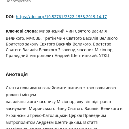
Золотоустого
DOI:
https://doi.org/10.52761/2522-1558.2019.14.17
Ключові слова:
Мирянський Чин Святого Василія
Великого, МЧСВВ, Третій Чин Святого Василія Великого,
Братство закону Святого Василія Великого, Братство
Святого Василія Великого 3 закону, часопис Місіонар,
Праведний митрополит Андрей Шептицький, УГКЦ
Анотація
Стаття покликана ознайомити читача з тою важливою
роллю і місцем
василіянського часопису Місіонар, яку він відіграв в
заснуванні Мирянського Чину Святого Василія Великого в
Українській Греко-Католицькій Церкві Праведним
митрополитом Андреєм Шептицьким. В статті