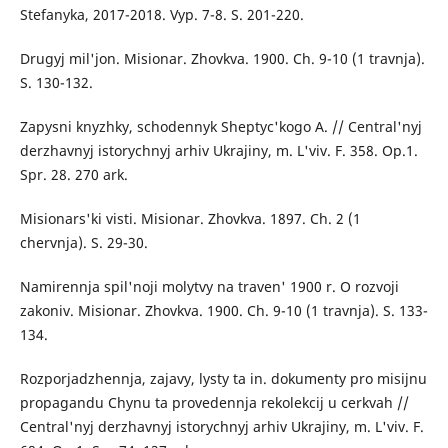
Stefanyka, 2017-2018. Vyp. 7-8. S. 201-220.
Drugyj mil'jon. Misionar. Zhovkva. 1900. Ch. 9-10 (1 travnja).
S. 130-132.
Zapysni knyzhky, schodennyk Sheptyc'kogo A. // Central'nyj
derzhavnyj istorychnyj arhiv Ukrajiny, m. L'viv. F. 358. Op.1.
Spr. 28. 270 ark.
Misionars'ki visti. Misionar. Zhovkva. 1897. Ch. 2 (1
chervnja). S. 29-30.
Namirennja spil'noji molytvy na traven' 1900 r. O rozvoji
zakoniv. Misionar. Zhovkva. 1900. Ch. 9-10 (1 travnja). S. 133-
134.
Rozporjadzhennja, zajavy, lysty ta in. dokumenty pro misijnu
propagandu Chynu ta provedennja rekolekcij u cerkvah //
Central'nyj derzhavnyj istorychnyj arhiv Ukrajiny, m. L'viv. F.