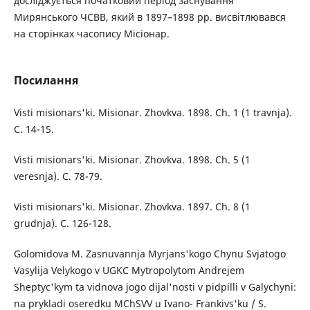
досліджується початковий період заснування
Мирянського ЧСВВ, який в 1897–1898 рр. висвітлювався
на сторінках часопису Місіонар.
Посилання
Visti misionars'ki. Misionar. Zhovkva. 1898. Ch. 1 (1 travnja).
C. 14-15.
Visti misionars'ki. Misionar. Zhovkva. 1898. Ch. 5 (1
veresnja). C. 78-79.
Visti misionars'ki. Misionar. Zhovkva. 1897. Ch. 8 (1
grudnja). C. 126-128.
Golomidova M. Zasnuvannja Myrjans'kogo Chynu Svjatogo
Vasylija Velykogo v UGKC Mytropolytom Andrejem
Sheptyc'kym ta vidnova jogo dijal'nosti v pidpilli v Galychyni:
na prykladi oseredku MChSVV u Ivano- Frankivs'ku / S.