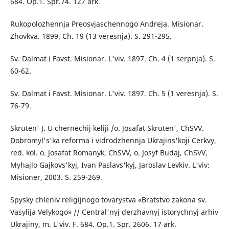
684. Op.1. Spr.74. 127 ark.
Rukopolozhennja Preosvjaschennogo Andreja. Misionar.
Zhovkva. 1899. Ch. 19 (13 veresnja). S. 291-295.
Sv. Dalmat i Favst. Misionar. L'viv. 1897. Ch. 4 (1 serpnja). S.
60-62.
Sv. Dalmat i Favst. Misionar. L'viv. 1897. Ch. 5 (1 veresnja). S.
76-79.
Skruten' J. U chernechij keliji /o. Josafat Skruten', ChSVV.
Dobromyl's'ka reforma i vidrodzhennja Ukrajins'koji Cerkvy,
red. kol. o. Josafat Romanyk, ChSVV, o. Josyf Budaj, ChSVV,
Myhajlo Gajkovs'kyj, Ivan Paslavs'kyj, Jaroslav Levkiv. L'viv:
Misioner, 2003. S. 259-269.
Spysky chleniv religijnogo tovarystva «Bratstvo zakona sv.
Vasylija Velykogo» // Central'nyj derzhavnyj istorychnyj arhiv
Ukrajiny, m. L'viv. F. 684. Op.1. Spr. 2606. 17 ark.