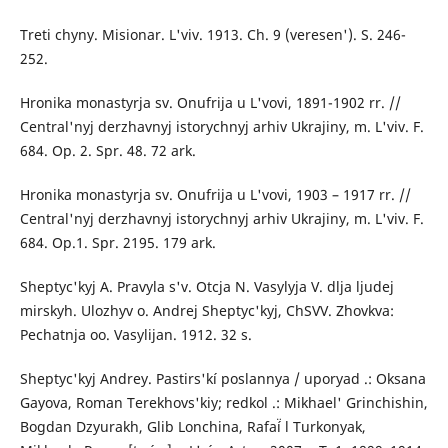
Treti chyny. Misionar. L'viv. 1913. Ch. 9 (veresen'). S. 246-
252.
Hronika monastyrja sv. Onufrija u L'vovi, 1891-1902 rr. //
Central'nyj derzhavnyj istorychnyj arhiv Ukrajiny, m. L'viv. F.
684. Op. 2. Spr. 48. 72 ark.
Hronika monastyrja sv. Onufrija u L'vovi, 1903 – 1917 rr. //
Central'nyj derzhavnyj istorychnyj arhiv Ukrajiny, m. L'viv. F.
684. Op.1. Spr. 2195. 179 ark.
Sheptyc'kyj A. Pravyla s'v. Otcja N. Vasylyja V. dlja ljudej
mirskyh. Ulozhyv o. Andrej Sheptyc'kyj, ChSVV. Zhovkva:
Pechatnja oo. Vasylijan. 1912. 32 s.
Sheptyc'kyj Andrey. Pastirs'kí poslannya / uporyad .: Oksana
Gayova, Roman Terekhovs'kiy; redkol .: Mikhael' Grinchishin,
Bogdan Dzyurakh, Glib Lonchina, Rafaí̈ l Turkonyak,