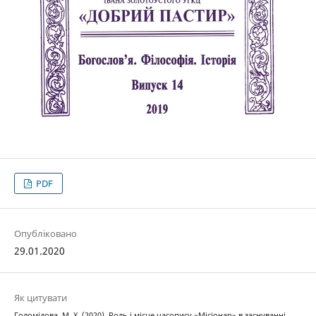
PDF
Опубліковано
29.01.2020
Як цитувати
Голомідова, М. Х. (2020). Роль і місце часопису «Місіонар» в заснуванні