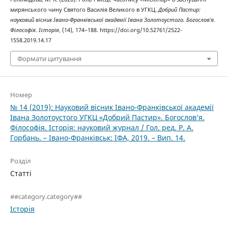
мирянського чину Святого Василія Великого в УГКЦ.
Добрий Пастир:
науковий вісник Івано-Франківської академії Івана Золотоустого. Богослов’я.
Філософія. Історія
, (14), 174–188. https://doi.org/10.52761/2522-
1558.2019.14.17
Формати цитування
Номер
№ 14 (2019): Науковий вісник Івано-Франківської академії
Івана Золотоустого УГКЦ «Добрий Пастир». Богослов’я.
Філософія. Історія: науковий журнал / Гол. ред. Р. А.
Горбань. – Івано-Франківськ: ІФА, 2019. – Вип. 14.
Розділ
Статті
##category.category##
Історія