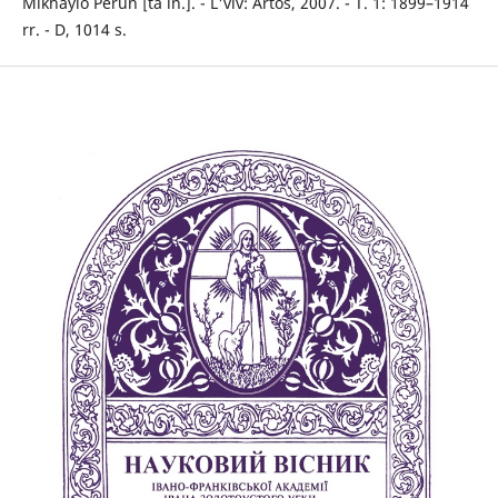
Mikhaylo Perun [ta ín.]. - L'vív: Artos, 2007. - T. 1: 1899–1914
rr. - D, 1014 s.