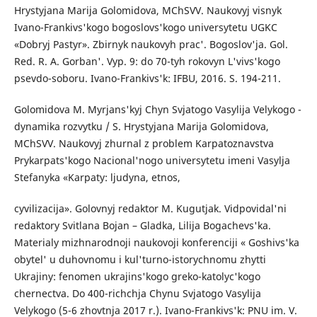
Hrystyjana Marija Golomidova, MChSVV. Naukovyj visnyk
Ivano-Frankivs'kogo bogoslovs'kogo universytetu UGKC
«Dobryj Pastyr». Zbirnyk naukovyh prac'. Bogoslov'ja. Gol.
Red. R. A. Gorban'. Vyp. 9: do 70-tyh rokovyn L'vivs'kogo
psevdo-soboru. Ivano-Frankivs'k: IFBU, 2016. S. 194-211.
Golomidova M. Myrjans'kyj Chyn Svjatogo Vasylija Velykogo -
dynamika rozvytku / S. Hrystyjana Marija Golomidova,
MChSVV. Naukovyj zhurnal z problem Karpatoznavstva
Prykarpats'kogo Nacional'nogo universytetu imeni Vasylja
Stefanyka «Karpaty: ljudyna, etnos,
cyvilizacija». Golovnyj redaktor M. Kugutjak. Vidpovidal'ni
redaktory Svitlana Bojan – Gladka, Lilija Bogachevs'ka.
Materialy mizhnarodnoji naukovoji konferenciji « Goshivs'ka
obytel' u duhovnomu i kul'turno-istorychnomu zhytti
Ukrajiny: fenomen ukrajins'kogo greko-katolyc'kogo
chernectva. Do 400-richchja Chynu Svjatogo Vasylija
Velykogo (5-6 zhovtnja 2017 r.). Ivano-Frankivs'k: PNU im. V.