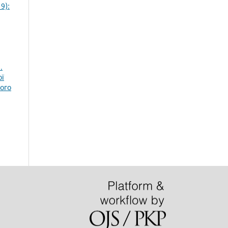
9):
.
ої
кого