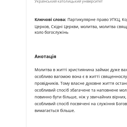
Український католицький університет
Ключові слова:
Партикулярне право УГКЦ, Ко
Церков, Східні Церкви, молитва, молитва свя
коло богослужінь
Анотація
Молитва в житті християнина займає дуже важ
особливо вагомою вона є в житті священнослу
провідників. Тому власне духовне життя остан
особливий спосіб збагачене та наповнене молит
повинно бути більше, ніж у звичайних вірних,
особливий спосіб посвячені на служіння Богові
вимагається більше.