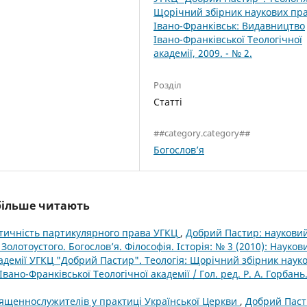
Щорічний збірник наукових пра
Івано-Франківськ: Видавництво
Івано-Франківської Теологічної
академії, 2009. - № 2.
Розділ
Статті
##category.category##
Богослов’я
йбільше читають
тичність партикулярного права УГКЦ
,
Добрий Пастир: наукови
Золотоустого. Богослов’я. Філософія. Історія: № 3 (2010): Науков
кадемії УГКЦ "Добрий Пастир". Теологія: Щорічний збірник наук
ано-Франківської Теологічної академії / Гол. ред. Р. А. Горбань.
ященнослужителів у практиці Української Церкви
,
Добрий Паст