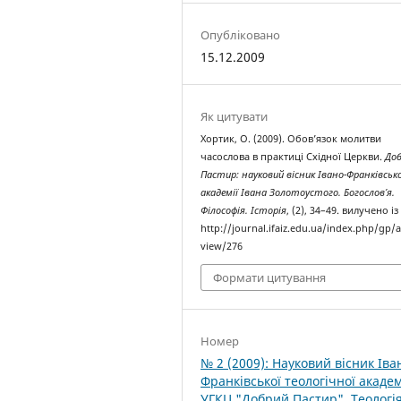
Опубліковано
15.12.2009
Як цитувати
Хортик, О. (2009). Обов’язок молитви
часослова в практиці Східної Церкви.
До
Пастир: науковий вісник Івано-Франківсько
академії Івана Золотоустого. Богослов’я.
Філософія. Історія
, (2), 34–49. вилучено із
http://journal.ifaiz.edu.ua/index.php/gp/ar
view/276
Формати цитування
Номер
№ 2 (2009): Науковий вісник Іва
Франківської теологічної академ
УГКЦ "Добрий Пастир". Теологія