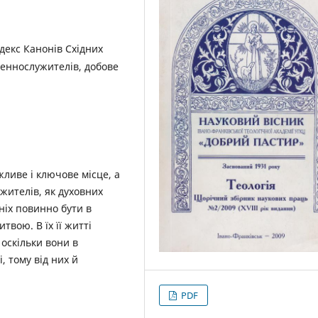
декс Канонів Східних
щеннослужителів, добове
ливе і ключове місце, а
жителів, як духовних
ніх повинно бути в
вою. В їх її житті
 оскільки вони в
, тому від них й
PDF