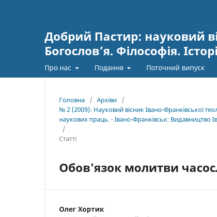
Добрий Пастир: науковий ві
Богослов’я. Філософія. Істор
Про нас
Подання
Поточний випуск
Головна
/
Архіви
/
№ 2 (2009): Науковий вісник Івано-Франківської те
наукових праць. - Івано-Франківськ: Видавництво Іва
/
Статті
Обов'язок молитви часос
Олег Хортик