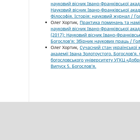
науковий вісник Івано-Франківської академ
Науковий вісник Івано-Франківської акад
Філософія. Історія: науковий журнал / Гол.
Олег Хортик,
Практика поминань та намір
науковий вісник Івано-Франківської акаде
(2017): Науковий вісник Івано-Франківсь
Богослов’я: Збірник наукових праць / Гол.
Олег Хортик,
Сучасний стан української
академії Івана Золотоустого. Богослов’я.
богословського університету УГКЦ «Добри
Випуск 5. Богослов’я.