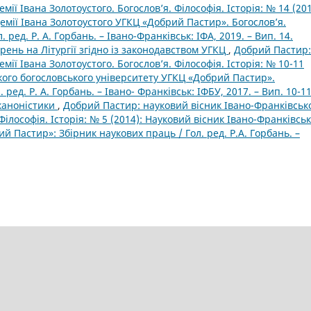
ії Івана Золотоустого. Богослов’я. Філософія. Історія: № 14 (201
емії Івана Золотоустого УГКЦ «Добрий Пастир». Богослов’я.
 ред. Р. А. Горбань. – Івано-Франківськ: ІФА, 2019. – Вип. 14.
ень на Літургії згідно із законодавством УГКЦ
,
Добрий Пастир:
мії Івана Золотоустого. Богослов’я. Філософія. Історія: № 10-11
кого богословського університету УГКЦ «Добрий Пастир».
 ред. Р. А. Горбань. – Івано- Франківськ: ІФБУ, 2017. – Вип. 10-11
 каноністики
,
Добрий Пастир: науковий вісник Івано-Франківськ
 Філософія. Історія: № 5 (2014): Науковий вісник Івано-Франківсь
й Пастир»: Збірник наукових праць / Гол. ред. Р.А. Горбань. –