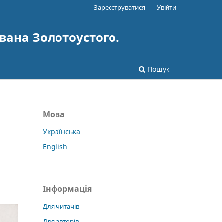
Зареєструватися
Увійти
вана Золотоустого.
Пошук
Мова
Українська
English
Інформація
Для читачів
Для авторів