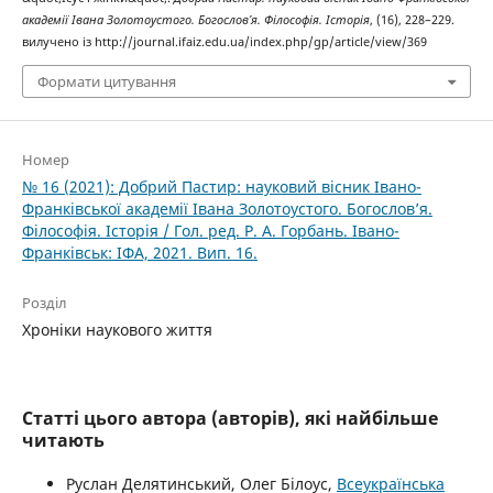
академії Івана Золотоустого. Богослов’я. Філософія. Історія
, (16), 228–229.
вилучено із http://journal.ifaiz.edu.ua/index.php/gp/article/view/369
Формати цитування
Номер
№ 16 (2021): Добрий Пастир: науковий вісник Івано-
Франківської академії Івана Золотоустого. Богослов’я.
Філософія. Історія / Гол. ред. Р. А. Горбань. Івано-
Франківськ: ІФА, 2021. Вип. 16.
Розділ
Хроніки наукового життя
Статті цього автора (авторів), які найбільше
читають
Руслан Делятинський, Олег Білоус,
Всеукраїнська