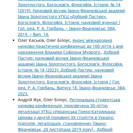
Золотоустого. Богослов’я. Філософія. Історія: № 14
(2019): Науковий вісник Івано-Франківської академії
Івана Золотоустого УГКЦ «Добрий Пастир».
Богослов’я. Філософія. Історія: науковий журнал /
Гол. ред. Р. А. Горбань. – Івано-Франківськ: ІФА,
2019. – Вип. 14.
Олег Каськів, Олег Білоус,
Анонс міжнародної
науково-практичної конференції до 100-ліття з дня
народження Владики Софрона Мудрого
,
Добрий
Пастир: науковий вісник Івано-Франківської
академії Івана Золотоустого. Богослов’я. Філософія.
Історія: № 18 (2023): Добрий Пастир: науковий
вісник Івано-Франківської академії Івана
Золотоустого. Богослов’я. Філософія. Історія / Гол.
ред. Р. А. Горбань. Випуск 18. Івано-Франківськ: ІФА,
2023.
Андрій Жук, Олег Білоус,
Регіональна студентська
наукова конференція, присвячена 30-літтю
легалізації УГКЦ «Українська Греко-Католицька
Церква у другій половині ХХ століття в Україні:
підпілля, легалізація, становлення» (Івано-
Франківськ, 20 листопада 2019 року)
,
Добрий