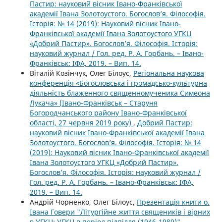
Пастир: науковий вісник Івано-Франківської
академії Івана Золотоустого. Богослов’я. Філософія.
Історія: № 14 (2019): Науковий вісник Івано-
Франківської академії Івана Золотоустого УГКЦ
«Добрий Пастир». Богослов’я. Філософія. Історія:
науковий журнал / Гол. ред. Р. А. Горбань. – Івано-
Франківськ: ІФА, 2019. – Вип. 14.
Віталій Козінчук, Олег Білоус,
Регіональна наукова
конференція «Богословська і громадсько-культурна
діяльність блаженного священномученика Симеона
Лукача» (Івано-Франківськ – Старуня
Богородчанського району Івано-Франківської
області, 27 червня 2019 року)
,
Добрий Пастир:
науковий вісник Івано-Франківської академії Івана
Золотоустого. Богослов’я. Філософія. Історія: № 14
(2019): Науковий вісник Івано-Франківської академії
Івана Золотоустого УГКЦ «Добрий Пастир».
Богослов’я. Філософія. Історія: науковий журнал /
Гол. ред. Р. А. Горбань. – Івано-Франківськ: ІФА,
2019. – Вип. 14.
Андрій Чорненко, Олег Білоус,
Презентація книги о.
Івана Говери "Літургійне життя священиків і вірних
в УГКЦ: УГКЦ в період підпілля (1946-1989)"
,