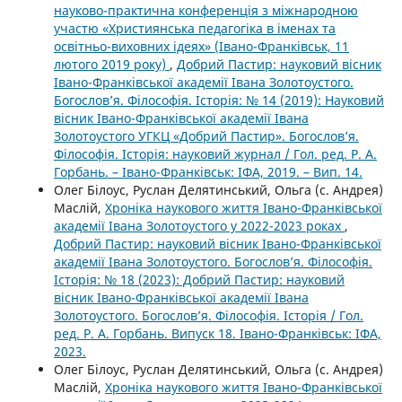
науково-практична конференція з міжнародною
участю «Християнська педагогіка в іменах та
освітньо-виховних ідеях» (Івано-Франківськ, 11
лютого 2019 року)
,
Добрий Пастир: науковий вісник
Івано-Франківської академії Івана Золотоустого.
Богослов’я. Філософія. Історія: № 14 (2019): Науковий
вісник Івано-Франківської академії Івана
Золотоустого УГКЦ «Добрий Пастир». Богослов’я.
Філософія. Історія: науковий журнал / Гол. ред. Р. А.
Горбань. – Івано-Франківськ: ІФА, 2019. – Вип. 14.
Олег Білоус, Руслан Делятинський, Ольга (с. Андрея)
Маслій,
Хроніка наукового життя Івано-Франківської
академії Івана Золотоустого у 2022-2023 роках
,
Добрий Пастир: науковий вісник Івано-Франківської
академії Івана Золотоустого. Богослов’я. Філософія.
Історія: № 18 (2023): Добрий Пастир: науковий
вісник Івано-Франківської академії Івана
Золотоустого. Богослов’я. Філософія. Історія / Гол.
ред. Р. А. Горбань. Випуск 18. Івано-Франківськ: ІФА,
2023.
Олег Білоус, Руслан Делятинський, Ольга (с. Андрея)
Маслій,
Хроніка наукового життя Івано-Франківської