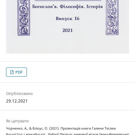
PDF
Опубліковано
29.12.2021
Як цитувати
Чорненко, А., & Білоус, О. (2021). Презентація книги Галини Теслюк
&quot;Ісус і жінки&quot;.
Добрий Пастир: науковий вісник Івано-Франківської