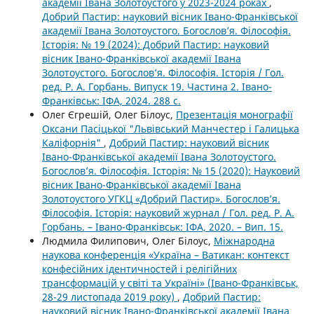
академії Івана Золотоустого у 2023-2024 роках
,
Добрий Пастир: науковий вісник Івано-Франківської
академії Івана Золотоустого. Богослов’я. Філософія.
Історія: № 19 (2024): Добрий Пастир: науковий
вісник Івано-Франківської академії Івана
Золотоустого. Богослов’я. Філософія. Історія / Гол.
ред. Р. А. Горбань. Випуск 19. Частина 2. Івано-
Франківськ: ІФА, 2024. 288 с.
Олег Єгрешій, Олег Білоус,
Презентація монографії
Оксани Пасіцької "Львівський Манчестер і Галицька
Каліфорнія"
,
Добрий Пастир: науковий вісник
Івано-Франківської академії Івана Золотоустого.
Богослов’я. Філософія. Історія: № 15 (2020): Науковий
вісник Івано-Франківської академії Івана
Золотоустого УГКЦ «Добрий Пастир». Богослов’я.
Філософія. Історія: науковий журнал / Гол. ред. Р. А.
Горбань. – Івано-Франківськ: ІФА, 2020. – Вип. 15.
Людмила Филипович, Олег Білоус,
Міжнародна
наукова конференція «Україна – Ватикан: контекст
конфесійних ідентичностей і релігійних
трансформацій у світі та Україні» (Івано-Франківськ,
28-29 листопада 2019 року)
,
Добрий Пастир:
науковий вісник Івано-Франківської академії Івана