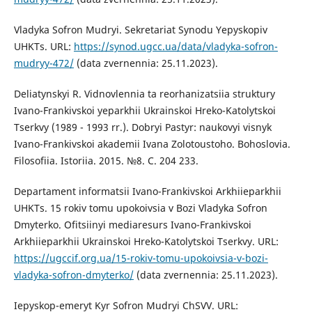
Vladyka Sofron Mudryi. Sekretariat Synodu Yepyskopiv
UHKTs. URL:
https://synod.ugcc.ua/data/vladyka-sofron-
mudryy-472/
(data zvernennia: 25.11.2023).
Deliatynskyi R. Vidnovlennia ta reorhanizatsiia struktury
Ivano-Frankivskoi yeparkhii Ukrainskoi Hreko-Katolytskoi
Tserkvy (1989 - 1993 rr.). Dobryi Pastyr: naukovyi visnyk
Ivano-Frankivskoi akademii Ivana Zolotoustoho. Bohoslovia.
Filosofiia. Istoriia. 2015. №8. C. 204 233.
Departament informatsii Ivano-Frankivskoi Arkhiieparkhii
UHKTs. 15 rokiv tomu upokoivsia v Bozi Vladyka Sofron
Dmyterko. Ofitsiinyi mediaresurs Ivano-Frankivskoi
Arkhiieparkhii Ukrainskoi Hreko-Katolytskoi Tserkvy. URL:
https://ugccif.org.ua/15-rokiv-tomu-upokoivsia-v-bozi-
vladyka-sofron-dmyterko/
(data zvernennia: 25.11.2023).
Iepyskop-emeryt Kyr Sofron Mudryi ChSVV. URL: