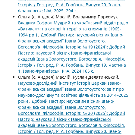
Історія / Гол. ред. Р. А. Горбань. Випуск 20. Івано-
Франківськ: ІФА, 2025. 294 с.
Ольга (с. Андрея) Маслій, Володимир Пархомук,
Владика Софрон Мудрий та український відділ радіо
«Ватикан»: на основі інтерв’ю та споминів (1965-
1994 рр.)
,
Добрий Пастир: науковий вісник Івано-
Франківської академії Івана Золотоустого.
Богослов’я. Філософія. Історія: № 19 (2024): Добрий
Пастир: науковий вісник Івано-Франківської
академії Івана Золотоустого. Богослов’я. Філософія.
Історія / Гол. ред. Р. А. Горбань. Випуск 19. Частина
1. Івано-Франківськ: ІФА, 2024.165 с.
Ольга (с. Андрея) Маслій, Руслан Делятинський,
Науково-дослідний інститут історії Церкви Івано-
Франківської академії Івана Золотоустого: звіт про
науково-дослідну та освітню діяльність за 2014–2025
роки
,
Добрий Пастир: науковий вісник Івано-
Франківської академії Івана Золотоустого.
Богослов’я. Філософія. Історія: № 20 (2025): Добрий
Пастир: науковий вісник Івано-Франківської
академії Івана Золотоустого. Богослов’я. Філософія.
Історія / Гол. ред. Р. А. Горбань. Випуск 20. Івано-