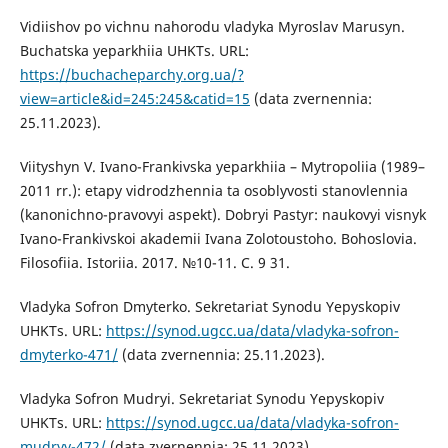
Vidiishov po vichnu nahorodu vladyka Myroslav Marusyn.
Buchatska yeparkhiia UHKTs. URL:
https://buchacheparchy.org.ua/?
view=article&id=245:245&catid=15
(data zvernennia:
25.11.2023).
Viityshyn V. Ivano-Frankivska yeparkhiia – Mytropoliia (1989–
2011 rr.): etapy vidrodzhennia ta osoblyvosti stanovlennia
(kanonichno-pravovyi aspekt). Dobryi Pastyr: naukovyi visnyk
Ivano-Frankivskoi akademii Ivana Zolotoustoho. Bohoslovia.
Filosofiia. Istoriia. 2017. №10-11. C. 9 31.
Vladyka Sofron Dmyterko. Sekretariat Synodu Yepyskopiv
UHKTs. URL:
https://synod.ugcc.ua/data/vladyka-sofron-
dmyterko-471/
(data zvernennia: 25.11.2023).
Vladyka Sofron Mudryi. Sekretariat Synodu Yepyskopiv
UHKTs. URL:
https://synod.ugcc.ua/data/vladyka-sofron-
mudryy-472/
(data zvernennia: 25.11.2023).