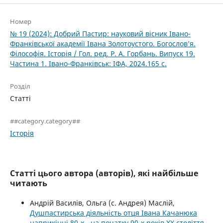
Номер
№ 19 (2024): Добрий Пастир: науковий вісник Івано-
Франківської академії Івана Золотоустого. Богослов’я.
Філософія. Історія / Гол. ред. Р. А. Горбань. Випуск 19.
Частина 1. Івано-Франківськ: ІФА, 2024.165 с.
Розділ
Статті
##category.category##
Історія
Статті цього автора (авторів), які найбільше
читають
Андрій Василів, Ольга (с. Андрея) Маслій,
Душпастирська діяльність отця Івана Качанюка
наприкінці 80-х - на початку 90-х років ХХ століття
,