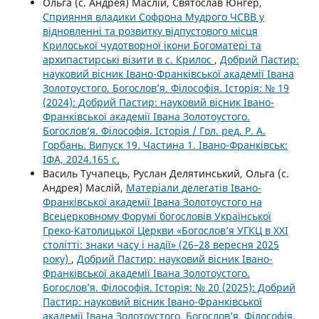
Ольга (с. Андрея) Маслій, Святослав Юнгер,
Сприяння владики Софрона Мудрого ЧСВВ у
відновленні та розвитку відпустового місця
Крилоської чудотворної ікони Богоматері та
архипастирські візити в с. Крилос
,
Добрий Пастир:
науковий вісник Івано-Франківської академії Івана
Золотоустого. Богослов’я. Філософія. Історія: № 19
(2024): Добрий Пастир: науковий вісник Івано-
Франківської академії Івана Золотоустого.
Богослов’я. Філософія. Історія / Гол. ред. Р. А.
Горбань. Випуск 19. Частина 1. Івано-Франківськ:
ІФА, 2024.165 с.
Василь Тучапець, Руслан Делятинський, Ольга (с.
Андрея) Маслій,
Матеріали делегатів Івано-
Франківської академії Івана Золотоустого на
Всецерковному Форумі богословів Української
Греко-Католицької Церкви «Богослов’я УГКЦ в ХХІ
столітті: знаки часу і надії» (26–28 вересня 2025
року)
,
Добрий Пастир: науковий вісник Івано-
Франківської академії Івана Золотоустого.
Богослов’я. Філософія. Історія: № 20 (2025): Добрий
Пастир: науковий вісник Івано-Франківської
академії Івана Золотоустого. Богослов’я. Філософія.