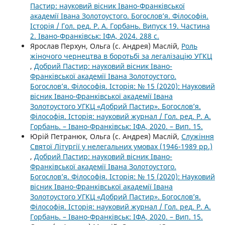
Пастир: науковий вісник Івано-Франківської
академії Івана Золотоустого. Богослов’я. Філософія.
Історія / Гол. ред. Р. А. Горбань. Випуск 19. Частина
2. Івано-Франківськ: ІФА, 2024. 288 с.
Ярослав Перхун, Ольга (с. Андрея) Маслій,
Роль
жіночого чернецтва в боротьбі за легалізацію УГКЦ
,
Добрий Пастир: науковий вісник Івано-
Франківської академії Івана Золотоустого.
Богослов’я. Філософія. Історія: № 15 (2020): Науковий
вісник Івано-Франківської академії Івана
Золотоустого УГКЦ «Добрий Пастир». Богослов’я.
Філософія. Історія: науковий журнал / Гол. ред. Р. А.
Горбань. – Івано-Франківськ: ІФА, 2020. – Вип. 15.
Юрій Петранюк, Ольга (с. Андрея) Маслій,
Служіння
Святої Літургії у нелегальних умовах (1946-1989 рр.)
,
Добрий Пастир: науковий вісник Івано-
Франківської академії Івана Золотоустого.
Богослов’я. Філософія. Історія: № 15 (2020): Науковий
вісник Івано-Франківської академії Івана
Золотоустого УГКЦ «Добрий Пастир». Богослов’я.
Філософія. Історія: науковий журнал / Гол. ред. Р. А.
Горбань. – Івано-Франківськ: ІФА, 2020. – Вип. 15.