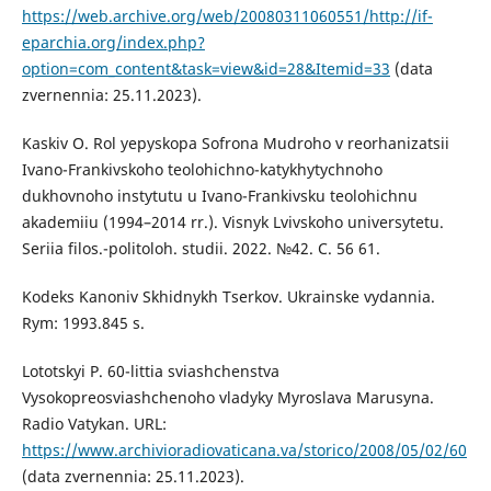
https://web.archive.org/web/20080311060551/http://if-
eparchia.org/index.php?
option=com_content&task=view&id=28&Itemid=33
(data
zvernennia: 25.11.2023).
Kaskiv O. Rol yepyskopa Sofrona Mudroho v reorhanizatsii
Ivano-Frankivskoho teolohichno-katykhytychnoho
dukhovnoho instytutu u Ivano-Frankivsku teolohichnu
akademiiu (1994–2014 rr.). Visnyk Lvivskoho universytetu.
Seriia filos.-politoloh. studii. 2022. №42. C. 56 61.
Kodeks Kanoniv Skhidnykh Tserkov. Ukrainske vydannia.
Rym: 1993.845 s.
Lototskyi P. 60-littia sviashchenstva
Vysokopreosviashchenoho vladyky Myroslava Marusyna.
Radio Vatykan. URL:
https://www.archivioradiovaticana.va/storico/2008/05/02/60
(data zvernennia: 25.11.2023).