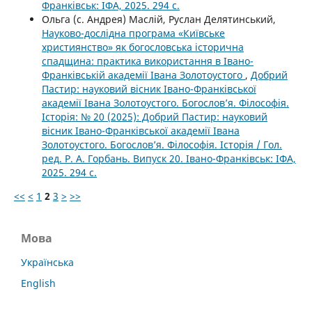
Франківськ: ІФА, 2025. 294 с.
Ольга (с. Андрея) Маслій, Руслан Делятинський,
Науково-дослідна програма «Київське
християнство» як богословська історична
спадщина: практика використання в Івано-
Франківській академії Івана Золотоустого
,
Добрий
Пастир: науковий вісник Івано-Франківської
академії Івана Золотоустого. Богослов’я. Філософія.
Історія: № 20 (2025): Добрий Пастир: науковий
вісник Івано-Франківської академії Івана
Золотоустого. Богослов’я. Філософія. Історія / Гол.
ред. Р. А. Горбань. Випуск 20. Івано-Франківськ: ІФА,
2025. 294 с.
<<
<
1
2
3
>
>>
Мова
Українська
English