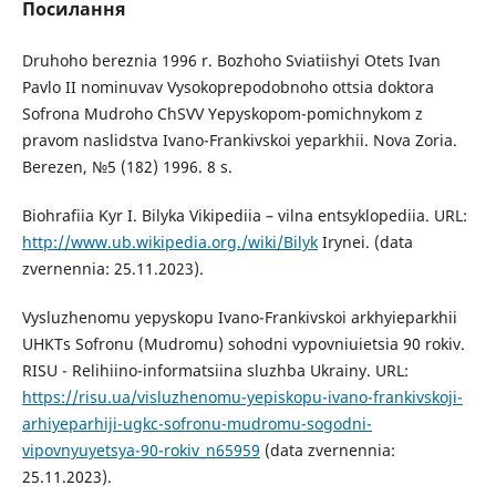
Посилання
Druhoho bereznia 1996 r. Bozhoho Sviatiishyi Otets Ivan
Pavlo II nominuvav Vysokoprepodobnoho ottsia doktora
Sofrona Mudroho ChSVV Yepyskopom-pomichnykom z
pravom naslidstva Ivano-Frankivskoi yeparkhii. Nova Zoria.
Berezen, №5 (182) 1996. 8 s.
Biohrafiia Kyr I. Bilyka Vikipediia – vilna entsyklopediia. URL:
http://www.ub.wikipedia.org./wiki/Bilyk
Irynei. (data
zvernennia: 25.11.2023).
Vysluzhenomu yepyskopu Ivano-Frankivskoi arkhyieparkhii
UHKTs Sofronu (Mudromu) sohodni vypovniuietsia 90 rokiv.
RISU - Relihiino-informatsiina sluzhba Ukrainy. URL:
https://risu.ua/visluzhenomu-yepiskopu-ivano-frankivskoji-
arhiyeparhiji-ugkc-sofronu-mudromu-sogodni-
vipovnyuyetsya-90-rokiv_n65959
(data zvernennia:
25.11.2023).