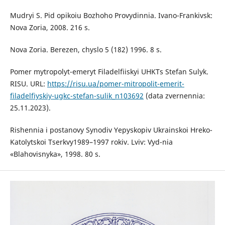
Mudryi S. Pid opikoiu Bozhoho Provydinnia. Ivano-Frankivsk:
Nova Zoria, 2008. 216 s.
Nova Zoria. Berezen, chyslo 5 (182) 1996. 8 s.
Pomer mytropolyt-emeryt Filadelfiiskyi UHKTs Stefan Sulyk.
RISU. URL:
https://risu.ua/pomer-mitropolit-emerit-
filadelfiyskiy-ugkc-stefan-sulik_n103692
(data zvernennia:
25.11.2023).
Rishennia i postanovy Synodiv Yepyskopiv Ukrainskoi Hreko-
Katolytskoi Tserkvy1989–1997 rokiv. Lviv: Vyd-nia
«Blahovisnyka», 1998. 80 s.