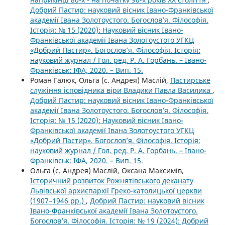
Добрий Пастир: науковий вісник Івано-Франківської
академії Івана Золотоустого. Богослов’я. Філософія.
Історія: № 15 (2020): Науковий вісник Івано-
Франківської академії Івана Золотоустого УГКЦ
«Добрий Пастир». Богослов’я. Філософія. Історія:
науковий журнал / Гол. ред. Р. А. Горбань. – Івано-
Франківськ: ІФА, 2020. – Вип. 15.
Роман Галюк, Ольга (с. Андрея) Маслій,
Пастирське
служіння ісповідника віри Владики Павла Василика
,
Добрий Пастир: науковий вісник Івано-Франківської
академії Івана Золотоустого. Богослов’я. Філософія.
Історія: № 15 (2020): Науковий вісник Івано-
Франківської академії Івана Золотоустого УГКЦ
«Добрий Пастир». Богослов’я. Філософія. Історія:
науковий журнал / Гол. ред. Р. А. Горбань. – Івано-
Франківськ: ІФА, 2020. – Вип. 15.
Ольга (с. Андрея) Маслій, Оксана Максимів,
Історичний розвиток Рожнятівського деканату
Львівської архиєпархії Греко-католицької церкви
(1907–1946 рр.)
,
Добрий Пастир: науковий вісник
Івано-Франківської академії Івана Золотоустого.
Богослов’я. Філософія. Історія: № 19 (2024): Добрий