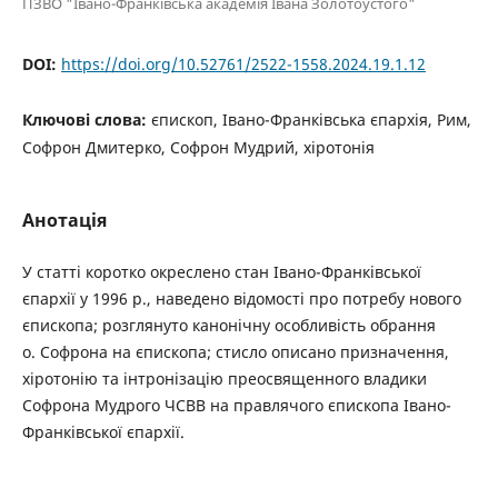
ПЗВО "Івано-Франківська академія Івана Золотоустого"
DOI:
https://doi.org/10.52761/2522-1558.2024.19.1.12
Ключові слова:
єпископ, Івано-Франківська єпархія, Рим,
Софрон Дмитерко, Софрон Мудрий, хіротонія
Анотація
У статті коротко окреслено стан Івано-Франківської
єпархії у 1996 р., наведено відомості про потребу нового
єпископа; розглянуто канонічну особливість обрання
о. Софрона на єпископа; стисло описано призначення,
хіротонію та інтронізацію преосвященного владики
Софрона Мудрого ЧСВВ на правлячого єпископа Івано-
Франківської єпархії.