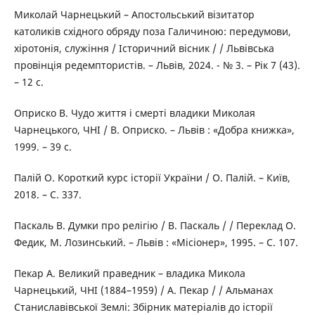
Миколай Чарнецький – Апостольський візитатор
католиків східного обряду поза Галичиною: передумови,
хіротонія, служіння / Історичний вісник / / Львівська
провінція редемптористів. – Львів, 2024. - № 3. – Рік 7 (43).
– 12 с.
Оприско В. Чудо життя і смерті владики Миколая
Чарнецького, ЧНІ / В. Оприско. – Львів : «Добра книжка»,
1999. – 39 с.
Палій О. Короткий курс історії України / О. Палій. – Київ,
2018. – С. 337.
Паскаль В. Думки про релігію / В. Паскаль / / Переклад О.
Федик, М. Лозинський. – Львів : «Місіонер», 1995. – С. 107.
Пекар А. Великий праведник – владика Микола
Чарнецький, ЧНІ (1884–1959) / А. Пекар / / Альманах
Станиславівської Землі: Збірник матеріалів до історії