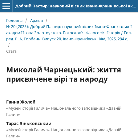
Добрий Пастир: науковий вісник Івано-Франківської академії Івана Золотоустого. Богослов’я. Філософія. Історія
Головна
/
Архіви
/
№ 20 (2025): Добрий Пастир: науковий вісник Івано-Франківської
академії Івана Золотоустого. Богослов’я. Філософія. Історія / Гол.
ред. Р. А. Горбань. Випуск 20. Івано-Франківськ: ІФА, 2025. 294 с.
/
Статті
Миколай Чарнецький: життя
присвячене вірі та народу
Ганна Жолоб
«Музей історії Галича» Національного заповідника «Давній
Галич»
Тарас Зіньковський
«Музей історії Галича» Національного заповідника «Давній
Галич»