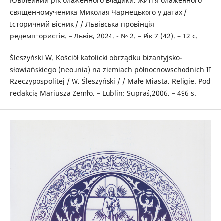
Ювілейний рік блаженного владики. Життя блаженного
священномученика Миколая Чарнецького у датах /
Історичний вісник / / Львівська провінція
редемптористів. – Львів, 2024. - № 2. – Рік 7 (42). – 12 с.
Śleszyński W. Kościół katolicki obrządku bizantyjsko-
słowiańskiego (neounia) na ziemiach północnowschodnich II
Rzeczypospolitej / W. Śleszyński / / Małe Miasta. Religie. Pod
redakcią Mariusza Zemło. – Lublin: Supraś,2006. – 496 s.