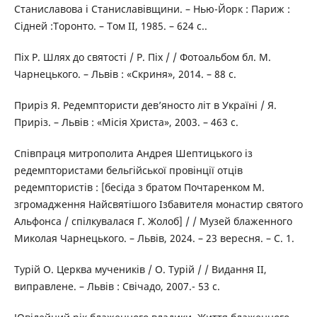
Станиславова і Станиславівщини. – Нью-Йорк : Париж :
Сідней :Торонто. – Том ІІ, 1985. – 624 с..
Піх Р. Шлях до святості / Р. Піх / / Фотоальбом бл. М.
Чарнецького. – Львів : «Скриня», 2014. – 88 с.
Приріз Я. Редемптористи дев’яносто літ в Україні / Я.
Приріз. – Львів : «Місія Христа», 2003. – 463 с.
Співпраця митрополита Андрея Шептицького із
редемптористами бельгійської провінції отців
редемптористів : [бесіда з братом Почтаренком М.
згромадження Найсвятішого Ізбавителя монастир святого
Альфонса / спілкувалася Г. Жолоб] / / Музей блаженного
Миколая Чарнецького. – Львів, 2024. – 23 вересня. – С. 1.
Турій О. Церква мучеників / О. Турій / / Видання ІІ,
виправлене. – Львів : Свічадо, 2007.- 53 с.