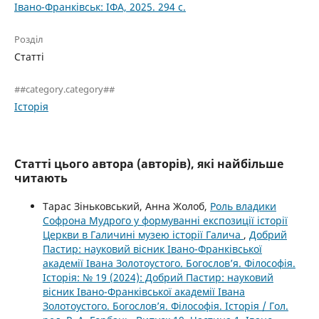
Івано-Франківськ: ІФА, 2025. 294 с.
Розділ
Статті
##category.category##
Історія
Статті цього автора (авторів), які найбільше
читають
Тарас Зіньковський, Анна Жолоб,
Роль владики
Софрона Мудрого у формуванні експозиції історії
Церкви в Галичині музею історії Галича
,
Добрий
Пастир: науковий вісник Івано-Франківської
академії Івана Золотоустого. Богослов’я. Філософія.
Історія: № 19 (2024): Добрий Пастир: науковий
вісник Івано-Франківської академії Івана
Золотоустого. Богослов’я. Філософія. Історія / Гол.