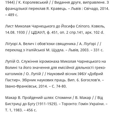
1944) / К. Королевський / / Видання друге, виправлене. З
французької переклав Я. Кравець. – Львів : Свічадо, 2014.
– 489 с.
Лист Миколая Чарнецького до Йосифа Сліпого. Ковель,
14.08. 1930 / / ЦДІАУЛ, ф. 451, оп. 2 спр.141, арк. 102 d.
Ліґуорі А. Велич і обов’язки священика / А. Ліуґорі / /
переклад з італійської М. Щудла. – Львів, 2003. – 331 с.
Лупій О. Служіння ієромонаха Миколая Чарнецького на
Волині та його значення для емісійної діяльності греко-
католиків / О. Лупій / / Науковий вісник ІФБУ «Добрий
Пастир». Збірник наукових праць. Вип. 6. Богослов’я. –
Івано-Франківськ, 2014. – С. 74-80.
Макар В. Пройдений шлях: Спомини / В. Макар / / Від
Бистриці до Бугу (1911-1929). – Торонто: Гомін України. –
Т. 1, 1983. – 456 с.