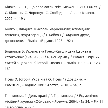
Білоконь С. Ті, що перемогли світ. Блаженні УГКЦ ХХ ст. /
С. Білокінь, С. Дорощук, С. Слободян. – Львів : Колесо,
2002. – 119 с.
Бойко І. Владика Миколай Чарнецький: ісповідник,
мученик, чудотворець / І. Бойко / / Видання друге,
доповнене. – Львів : «Вірую», 1998. – 92 с.
Боцюрків Б. Українська Греко-Католицька Церква в
катакомбах (1946-1989) / Б. Боцюрків / / Ковчег. Збірник
статей з церковної історії. Число І. – Львів, 1993. – С. 123-
160.
Гісем О. Історія України / О. Гісем / / Довідник. –
Кам’янець-Подільський : Абетка, 2018. – 643 с.
Горчинська І. День праці / І. Горчинська / / Екуменічно-
місійний журнал «Обнова». – Яремче, 2004. - № 34. – Рік 11
: літо-осінь. – 32 с.