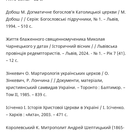
Добош М. Догматичне богослов’я Католицької церкви / М.
Добош / / Серія: Богословські підручники, № 1. – Львів,
1994. – 510 с.
Життя блаженного священномученика Миколая
Чарнецького у датах / Історичний вісник / / Львівська
провінція редемптористів. – Львів, 2024. - № 1. – Рік 7 (41).
– 12 с.
Зінкевич О. Мартирологія українських церков / О.
Зінкевич, Р. Лончина / / Документи, матеріали,
християнський самвидав України. – Торонто : Балтимор. –
Том ІІ, 1985. – 839 с.
Ісіченко І. Історія Христової Церкви в Україні / І. Ісіченко.
– Харків : «Акта», 2003. – 471 с.
Королевський К. Митрополит Андрей Шептицький (1865-