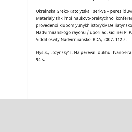
Ukrainska Greko-Katolytska Tserkva – peresliduv
Materialy shkil’noi naukovo-praktychnoi konferen
provedenoi klubom yunykh istorykiv Deliiatynskoi
Nadvirniianskogo rayonu / uporiiad. Golinei P. P.
Viddil osvity Nadvirniianskoi RDA, 2007. 112 s.
Flys S., Lozynsky’ I. Na perevali dukhu. Ivano-Fra
94 s.