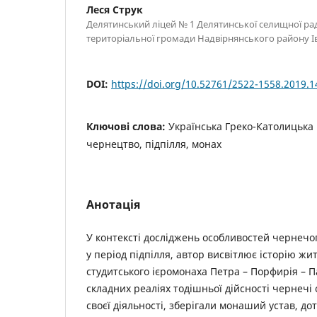
Леся Струк
Делятинський ліцей № 1 Делятинської селищної ра
територіальної громади Надвірнянського району Ів
DOI:
https://doi.org/10.52761/2522-1558.2019.1
Ключові слова:
Українська Греко-Католицька 
чернецтво, підпілля, монах
Анотація
У контексті досліджень особливостей чернечог
у період підпілля, автор висвітлює історію жи
студитського ієромонаха Петра – Порфирія – 
складних реаліях тодішньої дійсності чернечі
своєї діяльності, зберігали монаший устав, д