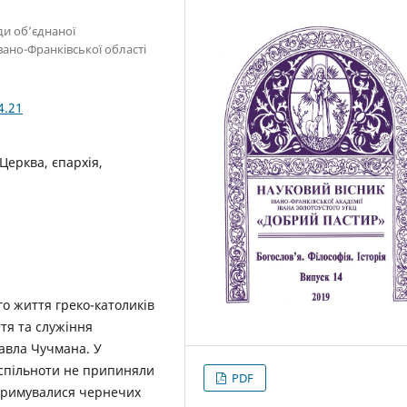
ди об’єднаної
ано-Франківської області
4.21
Церква, єпархія,
о життя греко-католиків
ття та служіння
Павла Чучмана. У
 спільноти не припиняли
PDF
отримувалися чернечих