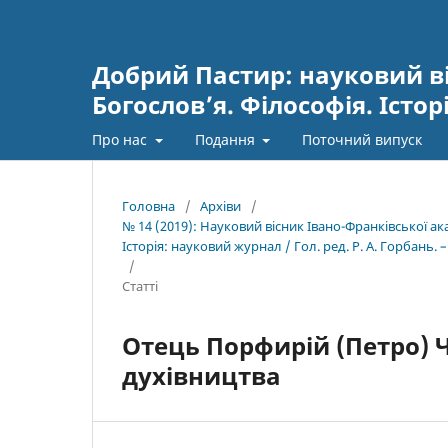
Добрий Пастир: науковий ві
Богослов’я. Філософія. Істор
Про нас
Подання
Поточний випуск
Головна
/
Архіви
/
№ 14 (2019): Науковий вісник Івано-Франківської а
Історія: науковий журнал / Гол. ред. Р. А. Горбань. –
/
Статті
Отець Порфирій (Петро) 
духівництва