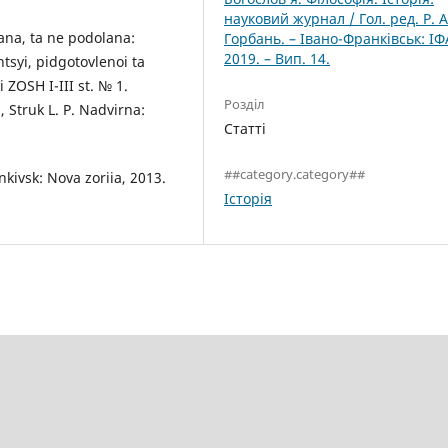
науковий журнал / Гол. ред. Р. А
ana, ta ne podolana:
Горбань. – Івано-Франківськ: ІФ
2019. – Вип. 14.
tsyi, pidgotovlenoi ta
 ZOSH I-III st. № 1.
Розділ
, Struk L. P. Nadvirna:
Статті
##category.category##
nkivsk: Nova zoriia, 2013.
Історія