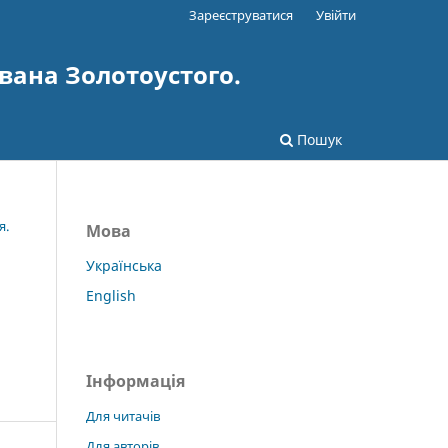
Зареєструватися
Увійти
вана Золотоустого.
Пошук
я.
Мова
Українська
English
Інформація
Для читачів
Для авторів