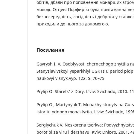
обітів, дбали про поповнення монарших згро
молоді. Отцеві Порфирію була притаманна вел
безпосередність, лагідність і доброта у ставле
приходили до нього за допомогою.
Посилання
Gavrysh I. V. Osoblyvosti chernechogo zhyttiia 
Stanyslavivskoyi yeparkhiyi UGKTs u period pidpil
naukovyi visnyk.Vyp. 122. S. 70–75.
Prylip O. Starets’ z Dory. L’viv: Svichado, 2010. 11
Prylip O., Martynyuk T. Monakhy studyty na Guts
istoriiu odnogo monastyriia. L’viv: Svichado, 1998
Sergiychuk V. Neskorena tserkva: Podvyzhnytstvo
borot’bi za viru i derzhavu. Kyiv: Dnipro, 2001. 4