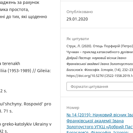
маджень за рахунок
ика простота,
Опубліковано
нні до тих, які щоденно
29.01.2020
Як цитувати
Струк, Л. (2020). Отець Порфирій (Петро
Чучман – приклад катакомбного духівни
Добрий Пастир: науковий вісник Івано-
na terenakh
Франківської академії Івана Золотоустого
iia (1953-1989) // Gileiia:
Богослов’я. Філософія. Історія
, (14), 232–23
https://doi.org/10.52761/2522-1558.2019.1
Формати цитування
2 s.
ul’shchyny. Rospovid’ pro
Номер
. 71 s.
№ 14 (2019): Науковий вісник Ів
Франківської академії Івана
 greko-katolykiv Ukrainy v
Золотоустого УГКЦ «Добрий Пас
92 s.
Богослов’я. Філософія. Історія: