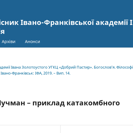
сник Івано-Франківської академії І
ія
Архіви
Анонси
кадемії Івана Золотоустого УГКЦ «Добрий Пастир». Богослов’я. Філософі
 Івано-Франківськ: ІФА, 2019. – Вип. 14.
Чучман – приклад катакомбного