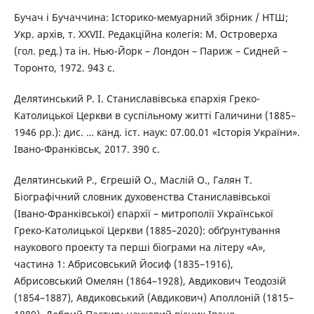
Бучач і Бучаччина: Історико-мемуарний збірник / НТШ;
Укр. архів, т. XXVII. Редакційна колегія: М. Островерха
(гол. ред.) та ін. Нью-Йорк – Лондон – Париж – Сидней –
Торонто, 1972. 943 с.
Делятинський Р. І. Станиславівська єпархія Греко-
Католицької Церкви в суспільному житті Галичини (1885–
1946 рр.): дис. … канд. іст. наук: 07.00.01 «Історія України».
Івано-Франківськ, 2017. 390 с.
Делятинський Р., Єгрешій О., Маслій О., Галян Т.
Біографічний словник духовенства Станиславівської
(Івано-Франківської) єпархії – митрополії Української
Греко-Католицької Церкви (1885–2020): обґрунтування
наукового проекту та перші біограми на літеру «А»,
частина 1: Абрисовський Йосиф (1835–1916),
Абрисовський Омелян (1864–1928), Авдикович Теодозій
(1854–1887), Авдиковський (Авдикович) Аполлоній (1815–