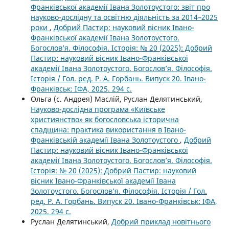
Франківської академії Івана Золотоустого: звіт про
науково-дослідну та освітню діяльність за 2014–2025
роки
,
Добрий Пастир: науковий вісник Івано-
Франківської академії Івана Золотоустого.
Богослов’я. Філософія. Історія: № 20 (2025): Добрий
Пастир: науковий вісник Івано-Франківської
академії Івана Золотоустого. Богослов’я. Філософія.
Історія / Гол. ред. Р. А. Горбань. Випуск 20. Івано-
Франківськ: ІФА, 2025. 294 с.
Ольга (с. Андрея) Маслій, Руслан Делятинський,
Науково-дослідна програма «Київське
християнство» як богословська історична
спадщина: практика використання в Івано-
Франківській академії Івана Золотоустого
,
Добрий
Пастир: науковий вісник Івано-Франківської
академії Івана Золотоустого. Богослов’я. Філософія.
Історія: № 20 (2025): Добрий Пастир: науковий
вісник Івано-Франківської академії Івана
Золотоустого. Богослов’я. Філософія. Історія / Гол.
ред. Р. А. Горбань. Випуск 20. Івано-Франківськ: ІФА,
2025. 294 с.
Руслан Делятинський,
Добрий приклад новітнього