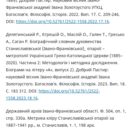
1889). Добрий Пастир: науковий вісник Івано-
Франківської академії Івана Золотоустого УГКЦ.
Богослов’я. Філософія. Історія. 2022. Вип. 17. С. 209-246.
DOI:
https://doi.org/10.52761/2522-1558.2022.17.16
.
Делятинський Р., Єгрешій О., Маслій О., Галян Т., Гресько
А., Саган Р. Біографічний словник духовенства
Станиславівської (Івано-Франківської)_ єпархії –
митрополії Української Греко-Католицької Церкви (1885–
2020). Частина 2: Методологія і методика дослідження.
Біограми на літеру «А», випуск 2). Добрий Пастир:
науковий вісник Івано-Франківської академії Івана
Золотоустого. Богослов’я. Філософія. Історія. 2023. Вип. 18.
С. 183 312. DOI:
https://doi.org/10.52761/2522-
1558.2023.18.16
.
Державний архів Івано-Франківської області. Ф. 504, оп. 1,
спр. 330а. Метрика кліру Станиславівської єпархії за
1887–1941 рр., м. Станиславів, т. 1, 198 арк.