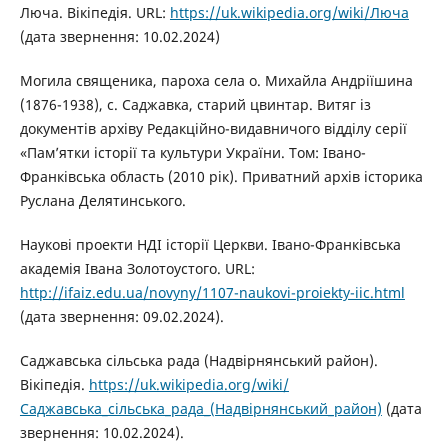
Люча. Вікіпедія. URL:
https://uk.wikipedia.org/wiki/Люча
(дата звернення: 10.02.2024)
Могила священика, пароха села о. Михайла Андріїшина
(1876-1938), с. Саджавка, старий цвинтар. Витяг із
документів архіву Редакційно-видавничого відділу серії
«Пам’ятки історії та культури України. Том: Івано-
Франківська область (2010 рік). Приватний архів історика
Руслана Делятинського.
Наукові проекти НДІ історії Церкви. Івано-Франківська
академія Івана Золотоустого. URL:
http://ifaiz.edu.ua/novyny/1107-naukovi-proiekty-iic.html
(дата звернення: 09.02.2024).
Саджавська сільська рада (Надвірнянський район).
Вікіпедія.
https://uk.wikipedia.org/wiki/
Саджавська_сільська_рада_(Надвірнянський_район)
(дата
звернення: 10.02.2024).