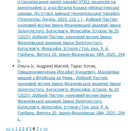
історіописання однієї парафії УГКЦ: рецензія на
монографію о. д-ра Віталія Козака «Монастирська
церква. До історії давньої тернопільської парафії»
(Тернопіль: Джура, 2025. 232 с.)
,
Добрий Пастир:
науковий вісник Івано-Франківської академії Івана
Золотоустого. Богослов’я. Філософія. Історія: № 20
(2025): Добрий Пастир: науковий вісник Івано-
Франківської академії Івана Золотоустого.
Богослов’я. Філософія. Історія / Гол. ред. Р. А.
Горбань. Випуск 20. Івано-Франківськ: ІФА, 2025. 294
с.
Ольга (с. Андрея) Маслій, Тарас Котик,
Священномученик Йосафат Кунцевич. Мандрівка
мощей з Вітебська до Рима
,
Добрий Пастир:
науковий вісник Івано-Франківської академії Івана
Золотоустого. Богослов’я. Філософія. Історія: № 20
(2025): Добрий Пастир: науковий вісник Івано-
Франківської академії Івана Золотоустого.
Богослов’я. Філософія. Історія / Гол. ред. Р. А.
Горбань. Випуск 20. Івано-Франківськ: ІФА, 2025. 294
с.
<<
<
1
2
3
4
5
6
7
>
>>