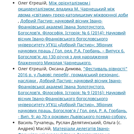
Олег Єгрешій,
Між орієнталізмом і
окциденталізмом: владика М. Чарнецький між
двома «світами» греко-католицизму міжвоєнної доби
,
Добрий Пастир: науковий вісник Івано-
Франківської академії Івана Золотоустого.
Богослов’я. Філософія. Історія: № 6 (2014): Науковий
вісник Івано-Франківського богословського
університету УГКЦ «Добрий Пастир»: Збірник
наукових праць / Гол. ред. Р.А. Горбань. – Випуск 6.
Богослов’я: до 130-річчя з дня народження
блаженного Миколая Чарнецького.
Олег Єгрешій, Оксана Димова,
"Фестиваль рівності"
2016 р. у Львові: перебіг, громадський резонанс,
наслідки
,
Добрий Пастир: науковий вісник Івано-
Франківської академії Івана Золотоустого.
Богослов’я. Філософія. Історія: № 9 (2016): Науковий
вісник Івано-Франківського богословського
університету УГКЦ «Добрий Пастир». Збірник
наукових праць. Богослов'я / Гол. ред. Р. А. Горбань.
- Вип. 9: до 70-х роковин Львівського псевдо-собору.
Василь Тучапець, Руслан Делятинський, Ольга (с.
Андрея) Маслій,
Матеріали делегатів Івано-