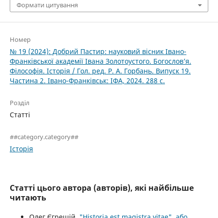
Формати цитування
Номер
№ 19 (2024): Добрий Пастир: науковий вісник Івано-
Франківської академії Івана Золотоустого. Богослов’я.
Філософія. Історія / Гол. ред. Р. А. Горбань. Випуск 19.
Частина 2. Івано-Франківськ: ІФА, 2024. 288 с.
Розділ
Статті
##category.category##
Історія
Статті цього автора (авторів), які найбільше
читають
Олег Єгрешій,
"Historia est magistra vitae", або