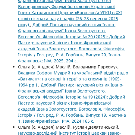
Франківської академії Івана Золотоустого на
Всецерковному Форумі богословів Української
Греко-Католицької Церкви «Богослов’я УГКЦ в ХХІ
столітті: знаки часу і надії» (26–28 вересня 2025
року)
,
Добрий Пастир: науковий вісник Івано-
Франківської академії Івана Золотоустого.
Богослов’я. Філософія. Історія: № 20 (2025): Добрий
Пастир: науковий вісник Івано-Франківської
академії Івана Золотоустого. Богослов’я. Філософія.
Історія / Гол. ред. Р. А. Горбань. Випуск 20. Івано-
Франківськ: ІФА, 2025. 294 с.
Ольга (с. Андрея) Маслій, Володимир Пархомук,
Владика Софрон Мудрий та український відділ радіо
«Ватикан»: на основі інтерв’ю та споминів (1965-
1994 рр.)
,
Добрий Пастир: науковий вісник Івано-
Франківської академії Івана Золотоустого.
Богослов’я. Філософія. Історія: № 19 (2024): Добрий
Пастир: науковий вісник Івано-Франківської
академії Івана Золотоустого. Богослов’я. Філософія.
Історія / Гол. ред. Р. А. Горбань. Випуск 19. Частина
1. Івано-Франківськ: ІФА, 2024.165 с.
Ольга (с. Андрея) Маслій, Руслан Делятинський,
Науково-дослідний інститут історії Церкви Івано-