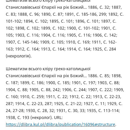
Шематизм всього кліру греко-католицької
Станиславівської Єпархії на рік Божий… 1886, С. 32; 1887,
С. 83; 1888, С. 96; 1890, С. 87; 1891, С. 185-186, 299; 1892, С.
101-102; 1894, С. 102; 1895, С. 101; 1896, С. 101; 1897, С.
102; 1898, С. 102; 1899, С. 102; 1900, С. 101-102; 1901, С.
105; 1903, С. 116; 1904, С. 116; 1905, С. 116; 1906, С. 142;
1907, С. 145-146; 1909, С. 105; 1910, С. 169; 1911, С. 162-
163; 1912, С. 164; 1913, С. 164; 1914, С. 164; 1925, С. 284
(некрологія).
Шематизм всього кліру греко-католицької
Станиславівської Єпархії на рік Божий… 1886. С. 85; 1898,
С. 187; 1899, С. 186; 1900, С. 185; 1901, С. 197; 1903, С. 88;
1904, С. 88; 1905, С. 88, 242; 1906, С. 244; 1907, С. 222; 1909,
С. 160; 1910, С. 259; 1911, С. 22; 1912, С. 22; 1913, С. 22-23,
287; 1914, С. 22-23, 287; 1925, С. 21-22; 1927, С. 11; 1929, С.
24, 27-28; 1930, С. 28, 32; 1931, С. 30, 33; 1935, С. 113-114;
1938, С. 193 (некролог). URL:
https://dlibra.kul.pl/dlibra/publication/16096#structure
.