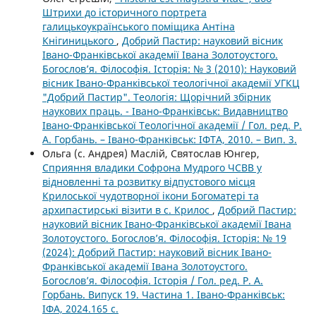
Штрихи до історичного портрета
галицькоукраїнського поміщика Антіна
Кнігиницького
,
Добрий Пастир: науковий вісник
Івано-Франківської академії Івана Золотоустого.
Богослов’я. Філософія. Історія: № 3 (2010): Науковий
вісник Івано-Франківської теологічної академії УГКЦ
"Добрий Пастир". Теологія: Щорічний збірник
наукових праць. - Івано-Франківськ: Видавництво
Івано-Франківської Теологічної академії / Гол. ред. Р.
А. Горбань. – Івано-Франківськ: ІФТА, 2010. – Вип. 3.
Ольга (с. Андрея) Маслій, Святослав Юнгер,
Сприяння владики Софрона Мудрого ЧСВВ у
відновленні та розвитку відпустового місця
Крилоської чудотворної ікони Богоматері та
архипастирські візити в с. Крилос
,
Добрий Пастир:
науковий вісник Івано-Франківської академії Івана
Золотоустого. Богослов’я. Філософія. Історія: № 19
(2024): Добрий Пастир: науковий вісник Івано-
Франківської академії Івана Золотоустого.
Богослов’я. Філософія. Історія / Гол. ред. Р. А.
Горбань. Випуск 19. Частина 1. Івано-Франківськ:
ІФА, 2024.165 с.