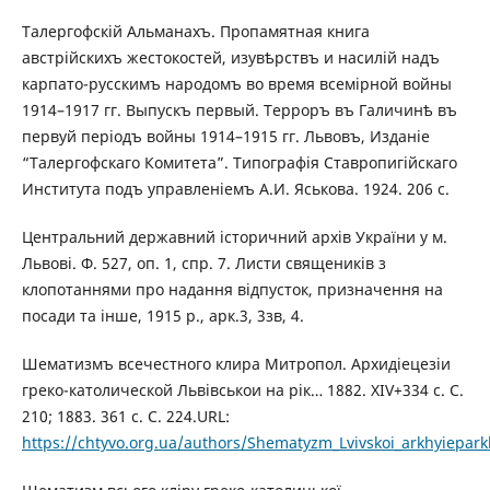
Талергофскій Альманахъ. Пропамятная книга
австрійскихъ жестокостей, изувѣрствъ и насилій надъ
карпато-русскимъ народомъ во время всемірной войны
1914–1917 гг. Выпускъ первый. Терроръ въ Галичинѣ въ
первуй періодъ войны 1914–1915 гг. Львовъ, Изданіе
“Талергофскаго Комитета”. Типографія Ставропигійскаго
Института подъ управленіемъ А.И. Яськова. 1924. 206 с.
Центральний державний історичний архів України у м.
Львові. Ф. 527, оп. 1, спр. 7. Листи священиків з
клопотаннями про надання відпусток, призначення на
посади та інше, 1915 р., арк.3, 3зв, 4.
Шематизмъ всечестного клира Митропол. Архидіецезіи
греко-католической Львівськои на рік… 1882. XІV+334 с. С.
210; 1883. 361 с. С. 224.URL:
https://chtyvo.org.ua/authors/Shematyzm_Lvivskoi_arkhyieparkh