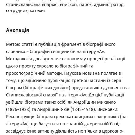
Станиславівська єпархія, єпископ, парох, адміністратор,
сотрудник, катехит
Анотація
Метою статті є публікація фрагментів біографічного
словника – біографій священиків на літеру «А».
Методологія дослідження: основним у процесі реалізації
цього проекту окреслено біографічний та
просопографічний методи. Наукова новизна полягає в
тому, що здійснено публікацію третьої частини із серії
біограм (біографічних довідок) представників духовенства
Станиславівської єпархії на літеру «А». До цієї публікації
увійшли біограми таких осіб, як Андріїшин Михайло
(1876–1938) та Андріїшин Яків (1845–1918). Висновки:
Реконструкція біограм греко-католицьких священиків (на
літеру «А»), що базується на значній джерельній базі,
засвідчує їхню активну діяльність не тільки в церковно-