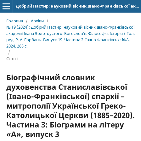
Добрий Пастир: науковий вісник Івано-Франківської академії Івана Золотоустого. Богослов’я. Філософія. Історія
Головна
/
Архіви
/
№ 19 (2024): Добрий Пастир: науковий вісник Івано-Франківської
академії Івана Золотоустого. Богослов’я. Філософія. Історія / Гол.
ред. Р. А. Горбань. Випуск 19. Частина 2. Івано-Франківськ: ІФА,
2024. 288 с.
/
Статті
Біографічний словник
духовенства Станиславівської
(Івано-Франківської) єпархії –
митрополії Української Греко-
Католицької Церкви (1885–2020).
Частина 3: Біограми на літеру
«А», випуск 3