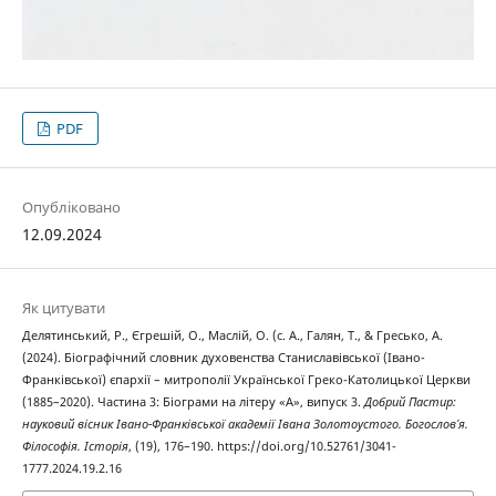
PDF
Опубліковано
12.09.2024
Як цитувати
Делятинський, Р., Єгрешій, О., Маслій, О. (с. А., Галян, Т., & Гресько, А.
(2024). Біографічний словник духовенства Станиславівської (Івано-
Франківської) єпархії – митрополії Української Греко-Католицької Церкви
(1885–2020). Частина 3: Біограми на літеру «А», випуск 3.
Добрий Пастир:
науковий вісник Івано-Франківської академії Івана Золотоустого. Богослов’я.
Філософія. Історія
, (19), 176–190. https://doi.org/10.52761/3041-
1777.2024.19.2.16