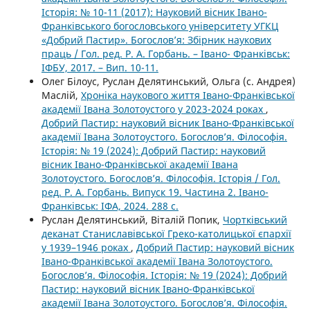
Історія: № 10-11 (2017): Науковий вісник Івано-
Франківського богословського університету УГКЦ
«Добрий Пастир». Богослов’я: Збірник наукових
праць / Гол. ред. Р. А. Горбань. – Івано- Франківськ:
ІФБУ, 2017. – Вип. 10-11.
Олег Білоус, Руслан Делятинський, Ольга (с. Андрея)
Маслій,
Хроніка наукового життя Івано-Франківської
академії Івана Золотоустого у 2023-2024 роках
,
Добрий Пастир: науковий вісник Івано-Франківської
академії Івана Золотоустого. Богослов’я. Філософія.
Історія: № 19 (2024): Добрий Пастир: науковий
вісник Івано-Франківської академії Івана
Золотоустого. Богослов’я. Філософія. Історія / Гол.
ред. Р. А. Горбань. Випуск 19. Частина 2. Івано-
Франківськ: ІФА, 2024. 288 с.
Руслан Делятинський, Віталій Попик,
Чортківський
деканат Станиславівської Греко-католицької єпархії
у 1939–1946 роках
,
Добрий Пастир: науковий вісник
Івано-Франківської академії Івана Золотоустого.
Богослов’я. Філософія. Історія: № 19 (2024): Добрий
Пастир: науковий вісник Івано-Франківської
академії Івана Золотоустого. Богослов’я. Філософія.