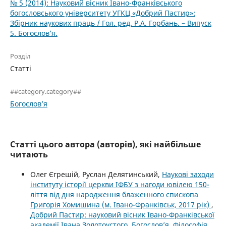
№ 5 (2014): Науковий вісник Івано-Франківського
богословського університету УГКЦ «Добрий Пастир»:
Збірник наукових праць / Гол. ред. Р.А. Горбань. – Випуск
5. Богослов’я.
Розділ
Статті
##category.category##
Богослов’я
Статті цього автора (авторів), які найбільше
читають
Олег Єгрешій, Руслан Делятинський,
Наукові заходи
інституту історії церкви ІФБУ з нагоди ювілею 150-
ліття від дня народження блаженного єпископа
Григорія Хомишина (м. Івано-Франківськ, 2017 рік)
,
Добрий Пастир: науковий вісник Івано-Франківської
академії Івана Золотоустого. Богослов’я. Філософія.