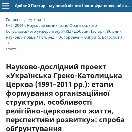
Добрий Пастир: науковий вісник Івано-Франківської академії Івана Золотоустого. Богослов’я. Філософія. Історія
Головна
/
Архіви
/
№ 5 (2014): Науковий вісник Івано-Франківського
богословського університету УГКЦ «Добрий Пастир»: Збірник
наукових праць / Гол. ред. Р.А. Горбань. – Випуск 5. Богослов’я.
/
Статті
Науково-дослідний проект
«Українська Греко-Католицька
Церква (1991–2011 рр.): етапи
формування організаційної
структури, особливості
релігійно-церковного життя,
перспективи розвитку»: спроба
обґрунтування