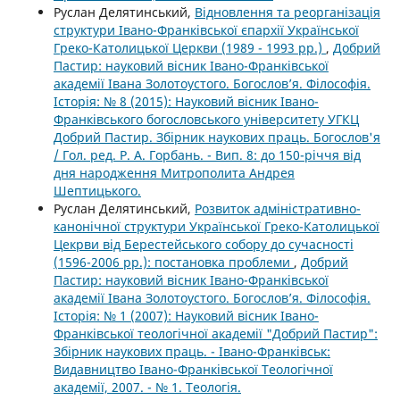
Руслан Делятинський,
Відновлення та реорганізація
структури Івано-Франківської єпархії Української
Греко-Католицької Церкви (1989 - 1993 рр.)
,
Добрий
Пастир: науковий вісник Івано-Франківської
академії Івана Золотоустого. Богослов’я. Філософія.
Історія: № 8 (2015): Науковий вісник Івано-
Франківського богословського університету УГКЦ
Добрий Пастир. Збірник наукових праць. Богослов'я
/ Гол. ред. Р. А. Горбань. - Вип. 8: до 150-річчя від
дня народження Митрополита Андрея
Шептицького.
Руслан Делятинський,
Розвиток адміністративно-
канонічної структури Української Греко-Католицької
Цекрви від Берестейського собору до сучасності
(1596-2006 рр.): постановка проблеми
,
Добрий
Пастир: науковий вісник Івано-Франківської
академії Івана Золотоустого. Богослов’я. Філософія.
Історія: № 1 (2007): Науковий вісник Івано-
Франківської теологічної академії "Добрий Пастир":
Збірник наукових праць. - Івано-Франківськ:
Видавництво Івано-Франківської Теологічної
академії, 2007. - № 1. Теологія.