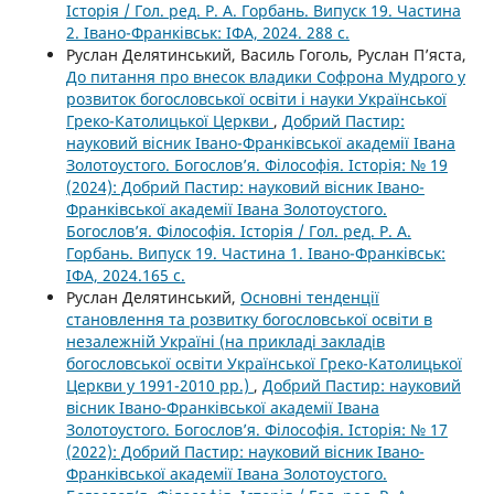
Історія / Гол. ред. Р. А. Горбань. Випуск 19. Частина
2. Івано-Франківськ: ІФА, 2024. 288 с.
Руслан Делятинський, Василь Гоголь, Руслан П’яста,
До питання про внесок владики Софрона Мудрого у
розвиток богословської освіти і науки Української
Греко-Католицької Церкви
,
Добрий Пастир:
науковий вісник Івано-Франківської академії Івана
Золотоустого. Богослов’я. Філософія. Історія: № 19
(2024): Добрий Пастир: науковий вісник Івано-
Франківської академії Івана Золотоустого.
Богослов’я. Філософія. Історія / Гол. ред. Р. А.
Горбань. Випуск 19. Частина 1. Івано-Франківськ:
ІФА, 2024.165 с.
Руслан Делятинський,
Основні тенденції
становлення та розвитку богословської освіти в
незалежній Україні (на прикладі закладів
богословської освіти Української Греко-Католицької
Церкви у 1991-2010 рр.)
,
Добрий Пастир: науковий
вісник Івано-Франківської академії Івана
Золотоустого. Богослов’я. Філософія. Історія: № 17
(2022): Добрий Пастир: науковий вісник Івано-
Франківської академії Івана Золотоустого.