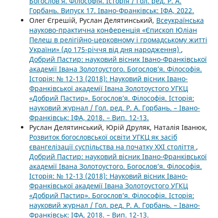
Богослов’я. Філософія. Історія / Гол. ред. Р. А.
Горбань. Випуск 17. Івано-Франківськ: ІФА, 2022.
Олег Єгрешій, Руслан Делятинський,
Всеукраїнська
науково-практична конференція «Єпископ Юліан
Пелеш в релігійно-церковному і громадському житті
України» (до 175-річчя від дня народження)
,
Добрий Пастир: науковий вісник Івано-Франківської
академії Івана Золотоустого. Богослов’я. Філософія.
Історія: № 12-13 (2018): Науковий вісник Івано-
Франківської академії Івана Золотоустого УГКЦ
«Добрий Пастир». Богослов’я. Філософія. Історія:
науковий журнал / Гол. ред. Р. А. Горбань. – Івано-
Франківськ: ІФА, 2018. – Вип. 12-13.
Руслан Делятинський, Юрій Друляк, Наталія Іванюк,
Розвиток богословської освіти УГКЦ як засіб
євангелізації суспільства на початку ХХІ століття
,
Добрий Пастир: науковий вісник Івано-Франківської
академії Івана Золотоустого. Богослов’я. Філософія.
Історія: № 12-13 (2018): Науковий вісник Івано-
Франківської академії Івана Золотоустого УГКЦ
«Добрий Пастир». Богослов’я. Філософія. Історія:
науковий журнал / Гол. ред. Р. А. Горбань. – Івано-
Франківськ: ІФА, 2018. – Вип. 12-13.