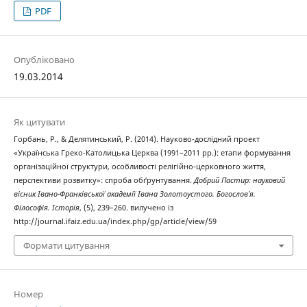
PDF
Опубліковано
19.03.2014
Як цитувати
Горбань, Р., & Делятинський, Р. (2014). Науково-дослідний проект
«Українська Греко-Католицька Церква (1991–2011 рр.): етапи формування
організаційної структури, особливості релігійно-церковного життя,
перспективи розвитку»: спроба обґрунтування.
Добрий Пастир: науковий
вісник Івано-Франківської академії Івана Золотоустого. Богослов’я.
Філософія. Історія
, (5), 239–260. вилучено із
http://journal.ifaiz.edu.ua/index.php/gp/article/view/59
Формати цитування
Номер