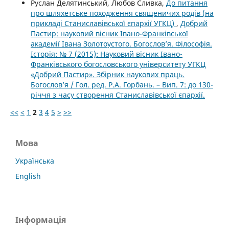
Руслан Делятинський, Любов Сливка,
До питання
про шляхетське походження священичих родів (на
прикладі Станиславівської єпархії УГКЦ)
,
Добрий
Пастир: науковий вісник Івано-Франківської
академії Івана Золотоустого. Богослов’я. Філософія.
Історія: № 7 (2015): Науковий вісник Івано-
Франківського богословського університету УГКЦ
«Добрий Пастир». Збірник наукових праць.
Богослов’я / Гол. ред. Р.А. Горбань. – Вип. 7: до 130-
річчя з часу створення Станиславівської єпархії.
<<
<
1
2
3
4
5
>
>>
Мова
Українська
English
Інформація