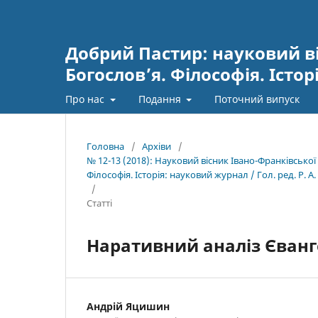
Добрий Пастир: науковий ві
Богослов’я. Філософія. Істор
Про нас
Подання
Поточний випуск
Головна
/
Архіви
/
№ 12-13 (2018): Науковий вісник Івано-Франківсько
Філософія. Історія: науковий журнал / Гол. ред. Р. А.
/
Статті
Наративний аналіз Євангелі
Андрій Яцишин