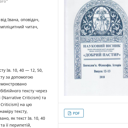
того"
від Івана, оповідач,
 імпліцитний читач,
у Ів. 10, 40 — 12, 50,
сту за допомогою
демонстровано
біблійного тексту через
Narrative Criticism) та
Criticism) на цю
наміру тексту,
PDF
о, як текст Ів. 10, 40
та її перипетій,