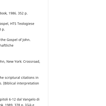
Book, 1986. 352 p.
Gospel, HTS Teologiese
0 р.
 the Gospel of John.
haftliche
ohn, New York: Crossroad,
e scriptural citations in
. (Biblical interpretation
apitoli 6-12 dal Vangelo di
ok, 1989. 378 р. (Già e