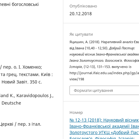
евні богословські
Опубліковано
20.12.2018
Як цитувати
Яцишин, А. (2018). Наративний аналіз Єв
від Івана (10,40 - 12,50).
Добрий Пастир:
науковий вісник Івано-Франківської академі
Івана Золотоустого. Богослов’я. Філософія
/ пер. о. І. Хоменко;
Історія
, (12-13), 131–153. вилучено із
http://journal.ifaiz.edu.ua/index.php/gp/ar
 та грец. текстами. Київ :
view/198
: Новий Завіт. 350 с.
Формати цитування
nd K., Karavidopoulos J.,
t: Deutsche
Номер
№ 12-13 (2018): Науковий вісник
еркві / пер. з італ.
Івано-Франківської академії Іва
Золотоустого УГКЦ «Добрий Пас
Богослов’я. Філософія. Історія: