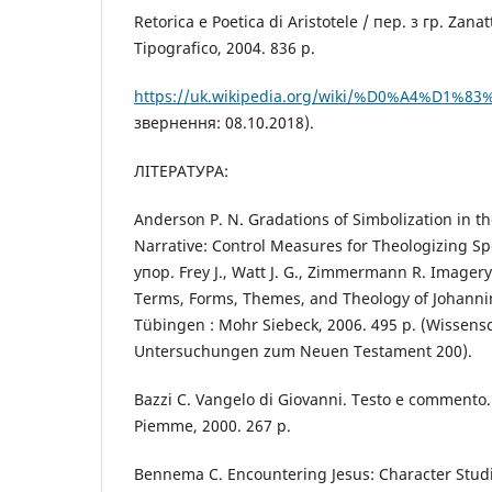
Retorica e Poetica di Aristotele / пер. з гр. Zana
Tipografico, 2004. 836 р.
https://uk.wikipedia.org/wiki/%D0%A4%D1%
звернення: 08.10.2018).
ЛІТЕРАТУРА:
Anderson P. N. Gradations of Simbolization in t
Narrative: Control Measures for Theologizing S
упор. Frey J., Watt J. G., Zimmermann R. Imagery
Terms, Forms, Themes, and Theology of Johanni
Tübingen : Mohr Siebeck, 2006. 495 р. (Wissensc
Untersuchungen zum Neuen Testament 200).
Bazzi C. Vangelo di Giovanni. Testo e commento.
Piemme, 2000. 267 р.
Bennema C. Encountering Jesus: Character Studie