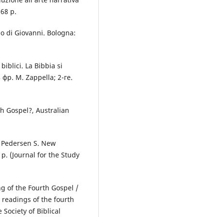
68 р.
o di Giovanni. Bologna:
iblici. La Bibbia si
з фр. M. Zappella; 2-ге.
th Gospel?, Australian
, Pedersen S. New
р. (Journal for the Study
g of the Fourth Gospel /
 readings of the fourth
 Society of Biblical