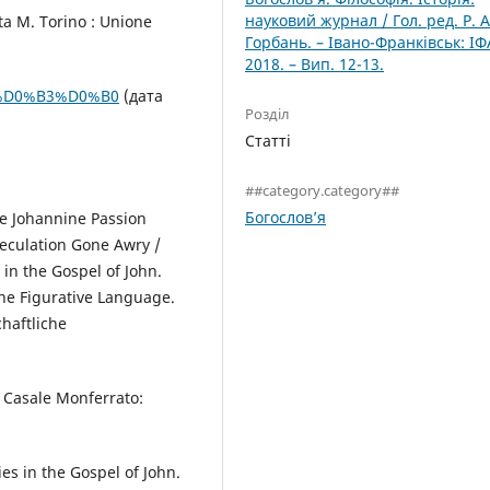
науковий журнал / Гол. ред. Р. А
tta M. Torino : Unione
Горбань. – Івано-Франківськ: ІФ
2018. – Вип. 12-13.
83%D0%B3%D0%B0
(дата
Розділ
Статті
##category.category##
Богослов’я
he Johannine Passion
peculation Gone Awry /
 in the Gospel of John.
ne Figurative Language.
haftliche
 Casale Monferrato:
s in the Gospel of John.