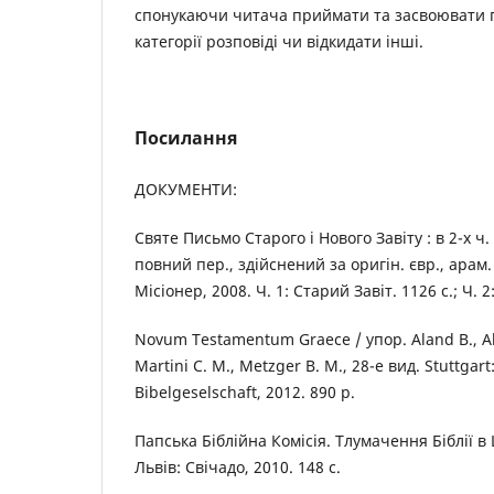
спонукаючи читача приймати та засвоювати п
категорії розповіді чи відкидати інші.
Посилання
ДОКУМЕНТИ:
Святе Письмо Старого і Нового Завіту : в 2-х ч. 
повний пер., здійснений за оригін. євр., арам.
Місіонер, 2008. Ч. 1: Старий Завіт. 1126 с.; Ч. 2
Novum Testamentum Graece / упор. Aland B., Ala
Martini C. M., Metzger B. M., 28-е вид. Stuttgar
Bibelgeselschaft, 2012. 890 р.
Папська Біблійна Комісія. Тлумачення Біблії в Ц
Львів: Свічадо, 2010. 148 с.