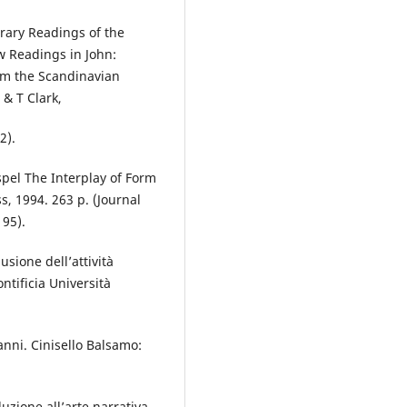
erary Readings of the
w Readings in John:
rom the Scandinavian
& T Clark,
2).
spel The Interplay of Form
, 1994. 263 р. (Journal
95).
sione dell’attività
tificia Università
nni. Cinisello Balsamo:
uzione all’arte narrativa