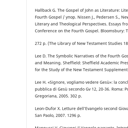
Hallback G. The Gospel of John as Literature: Lit
Fourth Gospel / упор. Nissen J., Pedersen S., Ne
Literary and Theological Perspectives. Essays f
Conference on the Fourth Gospel. Bloomsbury: T 
272 р. (The Library of New Testament Studies 18
Lee D. The Symbolic Narratives of the Fourth Go
and Meaning. Sheffield: Sheffield Academic Press
for the Study of the New Testament Supplement 
Lee H. «Signore, vogliamo vedere Gesù»: la conclu
pubblica di Gesù secondo Gv 12, 20-36. Roma: Pon
Gregoriana, 2005. 302 р.
Leon-Dufor X. Letture dell’Evangelo second Giova
San Paolo, 2007. 1296 р.
Mannucci V. Giovanni il Vangelo narrante. Introd