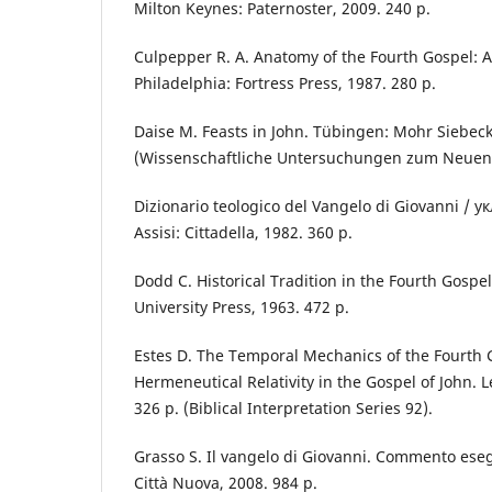
Milton Keynes: Paternoster, 2009. 240 р.
Culpepper R. A. Anatomy of the Fourth Gospel: A 
Philadelphia: Fortress Press, 1987. 280 р.
Daise M. Feasts in John. Tübingen: Mohr Siebeck
(Wissenschaftliche Untersuchungen zum Neuen
Dizionario teologico del Vangelo di Giovanni / укл
Assisi: Cittadella, 1982. 360 р.
Dodd C. Historical Tradition in the Fourth Gosp
University Press, 1963. 472 р.
Estes D. The Temporal Mechanics of the Fourth 
Hermeneutical Relativity in the Gospel of John. Le
326 р. (Biblical Interpretation Series 92).
Grasso S. Il vangelo di Giovanni. Commento eseg
Città Nuova, 2008. 984 р.