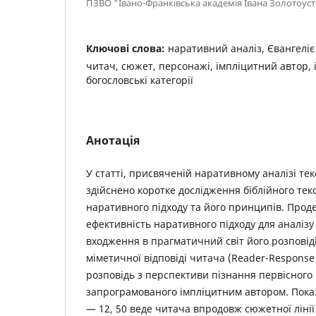
ПЗВО "Івано-Франківська академія Івана Золотоус
Ключові слова:
наративний аналіз, Євангеліє 
читач, сюжет, персонажі, імпліцитний автор,
богословські категорії
Анотація
У статті, присвяченій наративному аналізі текст
здійснено коротке дослідження біблійного тек
наративного підходу та його принципів. Про
ефективність наративного підходу для аналізу 
входження в прагматичний світ його розповіді (
міметичної відповіді читача (Reader-Response 
розповідь з перспективи пізнання первісного 
запрограмованого імпліцитним автором. Показан
— 12, 50 веде читача впродовж сюжетної лінії 