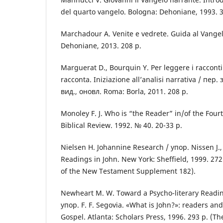
del quarto vangelo. Bologna: Dehoniane, 1993. 3
Marchadour A. Venite e vedrete. Guida al Vangel
Dehoniane, 2013. 208 р.
Marguerat D., Bourquin Y. Per leggere i racconti b
racconta. Iniziazione all’analisi narrativa / пер. 
вид., оновл. Roma: Borla, 2011. 208 р.
Monoley F. J. Who is “the Reader” in/of the Four
Biblical Review. 1992. № 40. 20-33 р.
Nielsen H. Johannine Research / упор. Nissen J.
Readings in John. New York: Sheffield, 1999. 272 
of the New Testament Supplement 182).
Newheart M. W. Toward a Psycho-literary Readin
упор. F. F. Segovia. «What is John?»: readers and
Gospel. Atlanta: Scholars Press, 1996. 293 р. (The