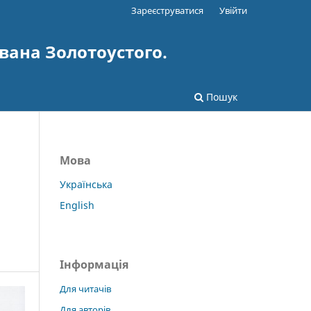
Зареєструватися
Увійти
вана Золотоустого.
Пошук
Мова
Українська
English
Інформація
Для читачів
Для авторів