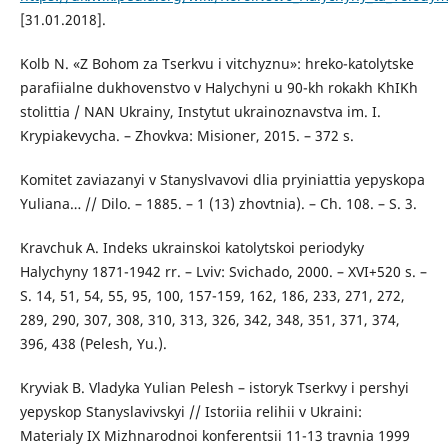
[31.01.2018].
Kolb N. «Z Bohom za Tserkvu i vitchyznu»: hreko-katolytske
parafiialne dukhovenstvo v Halychyni u 90-kh rokakh KhIKh
stolittia / NAN Ukrainy, Instytut ukrainoznavstva im. I.
Krypiakevycha. – Zhovkva: Misioner, 2015. – 372 s.
Komitet zaviazanyi v Stanyslvavovi dlia pryiniattia yepyskopa
Yuliana… // Dilo. – 1885. – 1 (13) zhovtnia). – Ch. 108. – S. 3.
Kravchuk A. Indeks ukrainskoi katolytskoi periodyky
Halychyny 1871-1942 rr. – Lviv: Svichado, 2000. – XVI+520 s. –
S. 14, 51, 54, 55, 95, 100, 157-159, 162, 186, 233, 271, 272,
289, 290, 307, 308, 310, 313, 326, 342, 348, 351, 371, 374,
396, 438 (Pelesh, Yu.).
Kryviak B. Vladyka Yulian Pelesh – istoryk Tserkvy i pershyi
yepyskop Stanyslavivskyi // Istoriia relihii v Ukraini:
Materialy IX Mizhnarodnoi konferentsii 11-13 travnia 1999