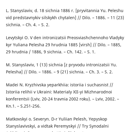
L. Stanyslaviv, d. 18 sichnia 1886 r. [pryvitannia Yu. Peleshu
vid predstavnykiv silskykh chytalen] // Dilo. – 1886. – 11 (23)
sichnia. – Ch. 4. – S. 2.
Levytskyi O. V den intronizatsii Preosviashchennoho Vladyky
kyr Yuliana Pelesha 29 hrudnia 1885 [virsh] // Dilo. – 1885,
29 hrudnia / 1886, 9 sichnia. – Ch. 142. – S. 1.
M. Stanyslaviv, 1 (13) sichnia [z pryvodu intronizatsii Yu.
Pelesha] // Dilo. – 1886. – 9 (21) sichnia. – Ch. 3. – S. 2.
Madei N. Kryzhivska yeparkhiia: istoriia i suchasnist //
Istoriia relihii v Ukraini: Materialy XII-yi Mizhnarodnoi
konferentsii (Lviv, 20-24 travnia 2002 roku). – Lviv, 2002. –
Kn.1. – S.251-256.
Matkovskyi o. Severyn. D-r Yuliian Pelesh, Yepyskop
Stanyslavivskyi, a vidtak Peremyskyi // Try Synodalni