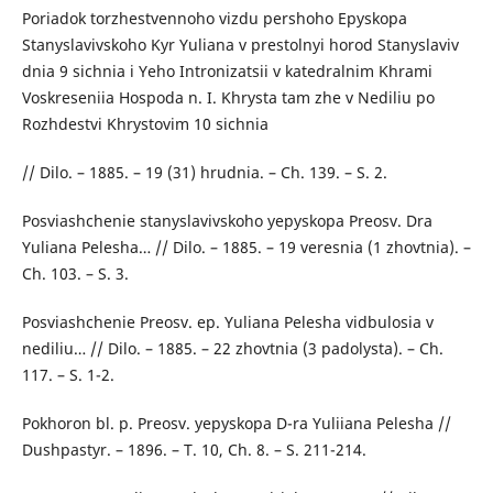
Poriadok torzhestvennoho vizdu pershoho Epyskopa
Stanyslavivskoho Kyr Yuliana v prestolnyi horod Stanyslaviv
dnia 9 sichnia i Yeho Intronizatsii v katedralnim Khrami
Voskreseniia Hospoda n. I. Khrysta tam zhe v Nediliu po
Rozhdestvi Khrystovim 10 sichnia
// Dilo. – 1885. – 19 (31) hrudnia. – Ch. 139. – S. 2.
Posviashchenie stanyslavivskoho yepyskopa Preosv. Dra
Yuliana Pelesha… // Dilo. – 1885. – 19 veresnia (1 zhovtnia). –
Ch. 103. – S. 3.
Posviashchenie Preosv. ep. Yuliana Pelesha vidbulosia v
nediliu… // Dilo. – 1885. – 22 zhovtnia (3 padolysta). – Ch.
117. – S. 1-2.
Pokhoron bl. p. Preosv. yepyskopa D-ra Yuliiana Pelesha //
Dushpastyr. – 1896. – T. 10, Ch. 8. – S. 211-214.