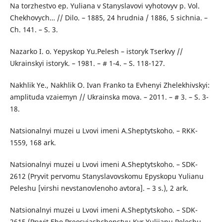
Na torzhestvo ep. Yuliana v Stanyslavovi vyhotovyv p. Vol.
Chekhovych… // Dilo. – 1885, 24 hrudnia / 1886, 5 sichnia. –
Ch. 141. – S. 3.
Nazarko I. o. Yepyskop Yu.Pelesh – istoryk Tserkvy //
Ukrainskyi istoryk. – 1981. – # 1-4. – S. 118-127.
Nakhlik Ye., Nakhlik O. Ivan Franko ta Evhenyi Zhelekhivskyi:
amplituda vzaiemyn // Ukrainska mova. – 2011. – # 3. – S. 3-
18.
Natsionalnyi muzei u Lvovi imeni A.Sheptytskoho. – RKK-
1559, 168 ark.
Natsionalnyi muzei u Lvovi imeni A.Sheptytskoho. – SDK-
2612 (Pryvit pervomu Stanyslavovskomu Epyskopu Yulianu
Peleshu [virshi nevstanovlenoho avtora]. – 3 s.), 2 ark.
Natsionalnyi muzei u Lvovi imeni A.Sheptytskoho. – SDK-
2615 (Pryvit Eho Preosviashchenstvu Kyr Yuliianu Peleshu,