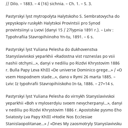
// Dilo. – 1883. – 4 (16) sichnia. – Ch. 1. – S. 3.
Pastyrskyi lyst mytropolyta Halytskoho S. Sembratovycha do
yepyskopiv ruskykh Halytskoi Provintsii pro Synod
provintsiinyi u Lvovi (danyi 15 / 27lypnia 1891 r.). – Lviv :
Typohrafiia Stavropihiinoho Yn-tu, 1891. – 6 s.
Pastyrskyi lyst Yuliana Pelesha do dukhovenstva
Stanyslavivskoi yeparkhii «Radostna vist rozneslas po vsii
nashii otchyni…», danyi v nediliu po Rizdvi Khrystovim 1886
r. Bulla Papy Leva KhIII «De universe Dominico grege…» / «O
vsem Hospodnem stade…», dano v Rymi 26 marta 1885. –
Lviv: Iz typohrafii Stavropihiiskoho In-ta, 1886. – 27+14 s.
Pastyrskyi lyst Yuliana Pelesha do virnykh Stanyslavivskoi
yeparkhii «Boh v myloserdyiu svoem nevycherpanyi…», danyi
v nediliu po Rizdvi Khrystovim 1886 r. Apostolske pysmo Eho
Sviatosty Lva Papy KhIII «Hodie Nos Ecclesiae
Stanislaopolitanae…» / «Dnes My zaosmotryly Stanyslavivsku