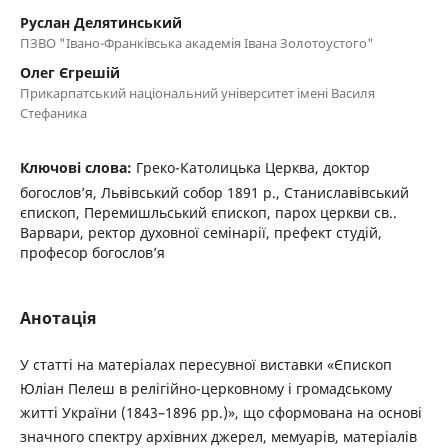
Руслан Делятинський
ПЗВО "Івано-Франківська академія Івана Золотоустого"
Олег Єгрешій
Прикарпатський національний університет імені Василя
Стефаника
Ключові слова:
Греко-Католицька Церква, доктор
богослов’я, Львівський собор 1891 р., Станиславівський
єпископ, Перемишльський єпископ, парох церкви св..
Варвари, ректор духовної семінарії, префект студій,
професор богослов’я
Анотація
У статті на матеріалах пересувної виставки «Єпископ
Юліан Пелеш в релігійно-церковному і громадському
житті України (1843–1896 рр.)», що сформована на основі
значного спектру архівних джерел, мемуарів, матеріалів