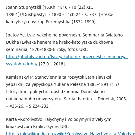
Ioann Stupnytskii (16.Kh. 1816 - 10 (22) XII.
18901)//Dushpastyr. - 1890 -T 4ch 24 - s. 737. (Hreko-
katolytskyi epyskop Peremyshlia (1872-1890).
Ipatov Ye. Lviv, yakoho ne povernesh. Seminariia Sviatoho
Dukha (Lvivska heneralna hreko-katolytska dukhovna
seminariia, 1870–1880-ti roky, foto). URL:
http://photolviv.in.ua/lviv-yakoho-ne-povernesh-seminariya-
svyatoho-duha/
[27.01. 2018].
Kamianskyi P. Stanovlennia ta rozvytok Stanislavskoi
yeparkhii za yepyskopa Yuliana Pelesha 1885–1891 rr. //
Istorychni i politychni doslidzhennia Donetskoho
natsionalnoho universytetu. Seriia: Istoriia. – Donetsk, 2005.
– #25-26. – S.224-232.
Karta «Korolivstvo Halychyny i Volodymyrii z velykym
kniazivstvom Krakivskym». URL:
https://uk.wikipedia.org/wiki/Korolivstvo_Halychyny_ta_Volod