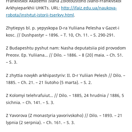
Frankivskoi Akademii Ivana Zolotoustoho Ivano-Frankivskoi
Arkhyieparkhii UHKTs. URL:
http://ifaiz.edu.ua/naukova-
robota/instytut-istorii-tserkvy.html
.
Zhytiepys bl. p. yepyskopa D-ra Yuliiana Pelesha v Gazet-i
kosc. // Dushpastyr – 1896. – T. 10, Ch. 11. – S. 290-291.
Z Budapeshtu pyshut nam: Nasha deputatsiia pid provodom
Preosv. Ep. Yuliiana… // Dilo. – 1886. – 8 (20) maia. – Ch. 51.
– S. 3.
Z zhyttia novykh arkhipastyriv: II. D-r Yuliian Pelesh // Dilo. –
1885. – Ch. 21. – 21 liutoho (5 marta). – S. 2.
Z Kolomyi telehrafuiut… // Dilo. – 1885, 24 hrudnia / 1886, 5
sichnia. – Ch. 141. – S. 3.
Z Yavorova (Z monastyria yavorivskoho) // Dilo. – 1893. – 21
lypnia (2 serpnia). – Ch. 161. – S. 3.