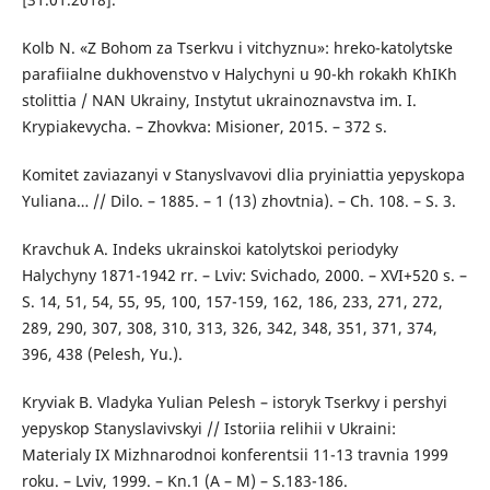
Kolb N. «Z Bohom za Tserkvu i vitchyznu»: hreko-katolytske
parafiialne dukhovenstvo v Halychyni u 90-kh rokakh KhIKh
stolittia / NAN Ukrainy, Instytut ukrainoznavstva im. I.
Krypiakevycha. – Zhovkva: Misioner, 2015. – 372 s.
Komitet zaviazanyi v Stanyslvavovi dlia pryiniattia yepyskopa
Yuliana… // Dilo. – 1885. – 1 (13) zhovtnia). – Ch. 108. – S. 3.
Kravchuk A. Indeks ukrainskoi katolytskoi periodyky
Halychyny 1871-1942 rr. – Lviv: Svichado, 2000. – XVI+520 s. –
S. 14, 51, 54, 55, 95, 100, 157-159, 162, 186, 233, 271, 272,
289, 290, 307, 308, 310, 313, 326, 342, 348, 351, 371, 374,
396, 438 (Pelesh, Yu.).
Kryviak B. Vladyka Yulian Pelesh – istoryk Tserkvy i pershyi
yepyskop Stanyslavivskyi // Istoriia relihii v Ukraini:
Materialy IX Mizhnarodnoi konferentsii 11-13 travnia 1999
roku. – Lviv, 1999. – Kn.1 (A – M) – S.183-186.