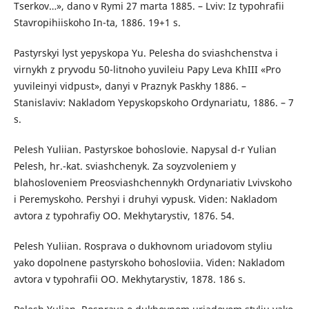
Tserkov…», dano v Rymi 27 marta 1885. – Lviv: Iz typohrafii
Stavropihiiskoho In-ta, 1886. 19+1 s.
Pastyrskyi lyst yepyskopa Yu. Pelesha do sviashchenstva i
virnykh z pryvodu 50-litnoho yuvileiu Papy Leva KhIII «Pro
yuvileinyi vidpust», danyi v Praznyk Paskhy 1886. –
Stanislaviv: Nakladom Yepyskopskoho Ordynariatu, 1886. – 7
s.
Pelesh Yuliian. Pastyrskoe bohoslovie. Napysal d-r Yulian
Pelesh, hr.-kat. sviashchenyk. Za soyzvoleniem y
blahosloveniem Preosviashchennykh Ordynariativ Lvivskoho
i Peremyskoho. Pershyi i druhyi vypusk. Viden: Nakladom
avtora z typohrafiy OO. Mekhytarystiv, 1876. 54.
Pelesh Yuliian. Rosprava o dukhovnom uriadovom styliu
yako dopolnene pastyrskoho bohosloviia. Viden: Nakladom
avtora v typohrafii OO. Mekhytarystiv, 1878. 186 s.