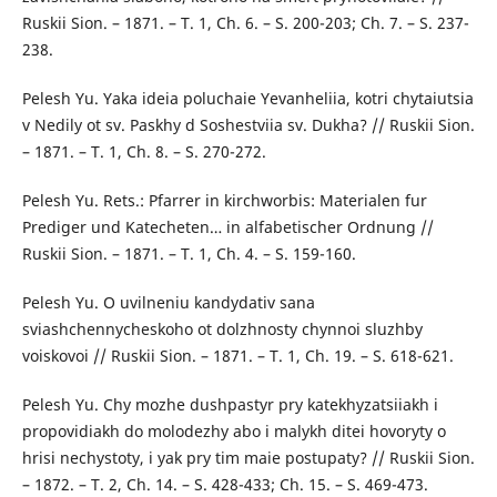
Ruskii Sion. – 1871. – T. 1, Ch. 6. – S. 200-203; Ch. 7. – S. 237-
238.
Pelesh Yu. Yaka ideia poluchaie Yevanheliia, kotri chytaiutsia
v Nedily ot sv. Paskhy d Soshestviia sv. Dukha? // Ruskii Sion.
– 1871. – T. 1, Ch. 8. – S. 270-272.
Pelesh Yu. Rets.: Pfarrer in kirchworbis: Materialen fur
Prediger und Katecheten… in alfabetischer Ordnung //
Ruskii Sion. – 1871. – T. 1, Ch. 4. – S. 159-160.
Pelesh Yu. O uvilneniu kandydativ sana
sviashchennycheskoho ot dolzhnosty chynnoi sluzhby
voiskovoi // Ruskii Sion. – 1871. – T. 1, Ch. 19. – S. 618-621.
Pelesh Yu. Chy mozhe dushpastyr pry katekhyzatsiiakh i
propovidiakh do molodezhy abo i malykh ditei hovoryty o
hrisi nechystoty, i yak pry tim maie postupaty? // Ruskii Sion.
– 1872. – T. 2, Ch. 14. – S. 428-433; Ch. 15. – S. 469-473.