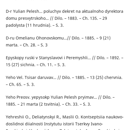
D-r Yulian Pelesh… poluchyv dekret na aktualnoho dyrektora
domu presvytrskoho… // Dilo. – 1883. – Ch. 135. – 29
padolysta (11 hrudnia). – S. 3.
D-ru Omelianu Ohonovskomu…// Dilo. – 1885. – 9 (21)
marta. – Ch. 28. – S. 3
Epyskopy ruski v Stanyslavovi i Peremyshli… // Dilo. – 1892. –
15 (27) sichnia. – Ch. 11. – S. 3.
Yeho Vel. Tsisar daruvav… // Dilo. – 1885. – 13 (25) chervnia.
– Ch. 65. – S. 3.
Yeho Preosv. yepysokp Yulian Pelesh pryimav… // Dilo. –
1885. – 21 marta (2 tsvitnia). – Ch. 33. – S. 3.
Yehreshii O., Deliatynskyi R., Maslii O. Kontseptsiia naukovo-
doslidnoi diialnosti Instytutu istorii Tserkvy Ivano-