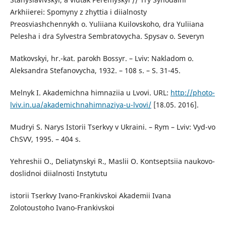
Arkhiierei: Spomyny z zhyttia i diialnosty
Preosviashchennykh o. Yuliiana Kuilovskoho, dra Yuliiana
Pelesha i dra Sylvestra Sembratovycha. Spysav o. Severyn
Matkovskyi, hr.-kat. parokh Bossyr. – Lviv: Nakladom o.
Aleksandra Stefanovycha, 1932. – 108 s. – S. 31-45.
Melnyk I. Akademichna himnaziia u Lvovi. URL:
http://photo-
lviv.in.ua/akademichnahimnaziya-u-lvovi/
[18.05. 2016].
Mudryi S. Narys Istorii Tserkvy v Ukraini. – Rym – Lviv: Vyd-vo
ChSVV, 1995. – 404 s.
Yehreshii O., Deliatynskyi R., Maslii O. Kontseptsiia naukovo-
doslidnoi diialnosti Instytutu
istorii Tserkvy Ivano-Frankivskoi Akademii Ivana
Zolotoustoho Ivano-Frankivskoi