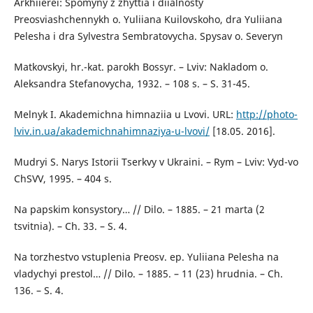
Arkhiierei: Spomyny z zhyttia i diialnosty
Preosviashchennykh o. Yuliiana Kuilovskoho, dra Yuliiana
Pelesha i dra Sylvestra Sembratovycha. Spysav o. Severyn
Matkovskyi, hr.-kat. parokh Bossyr. – Lviv: Nakladom o.
Aleksandra Stefanovycha, 1932. – 108 s. – S. 31-45.
Melnyk I. Akademichna himnaziia u Lvovi. URL:
http://photo-
lviv.in.ua/akademichnahimnaziya-u-lvovi/
[18.05. 2016].
Mudryi S. Narys Istorii Tserkvy v Ukraini. – Rym – Lviv: Vyd-vo
ChSVV, 1995. – 404 s.
Na papskim konsystory… // Dilo. – 1885. – 21 marta (2
tsvitnia). – Ch. 33. – S. 4.
Na torzhestvo vstuplenia Preosv. ep. Yuliiana Pelesha na
vladychyi prestol… // Dilo. – 1885. – 11 (23) hrudnia. – Ch.
136. – S. 4.