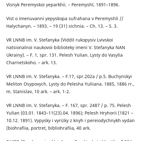
Visnyk Peremyskoi yeparkhii. – Peremyshl, 1891–1896.
Vist o imenuvanni yepyskopa sufrahana v Peremyshli //
Halychanyn. – 1893. – 19 (31) sichnia. – Ch. 13. – S. 3.
VR LNNB im. V. Stefanyka (Viddil rukopysiv Lvivskoi
natsionalnoi naukovoi biblioteky imeni V. Stefanyka NAN
Ukrainy). – F. 1, spr. 131. Pelesh Yulian. Lysty do Vasylia
Charnetskoho. – ark. 13.
VR LNNB im. V. Stefanyka. – F.17, spr.202a / p.5. Buchynskyi
Meliton Osypovych. Lysty do Pelesha Yuliiana. 1885, 1886 rr.,
m. Stanislav, 10 ark. – ark. 1-2.
VR LNNB im. V. Stefanyka. – F. 167, spr. 2487 / p. 75. Pelesh
Yulian (03.01. 1843–11(23).04. 1896); Pelesh Hryhorii (1821 –
10.12. 1891). Vypysky i vyrizky z knyh i pereiodychnykh vydan
(biohrafiia, portret, bibliohrafiia, 40 ark.