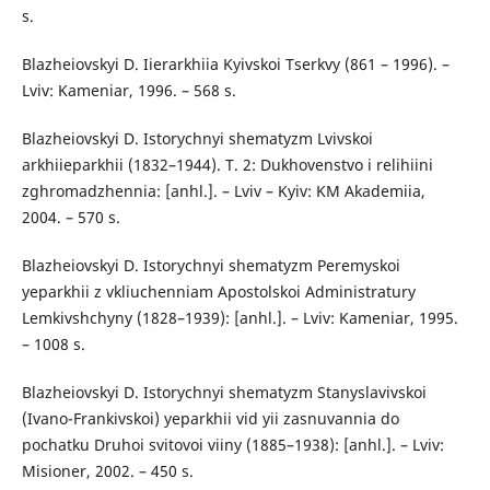
s.
Blazheiovskyi D. Iierarkhiia Kyivskoi Tserkvy (861 – 1996). –
Lviv: Kameniar, 1996. – 568 s.
Blazheiovskyi D. Istorychnyi shematyzm Lvivskoi
arkhiieparkhii (1832–1944). T. 2: Dukhovenstvo i relihiini
zghromadzhennia: [anhl.]. – Lviv – Kyiv: KM Akademiia,
2004. – 570 s.
Blazheiovskyi D. Istorychnyi shematyzm Peremyskoi
yeparkhii z vkliuchenniam Apostolskoi Administratury
Lemkivshchyny (1828–1939): [anhl.]. – Lviv: Kameniar, 1995.
– 1008 s.
Blazheiovskyi D. Istorychnyi shematyzm Stanyslavivskoi
(Ivano-Frankivskoi) yeparkhii vid yii zasnuvannia do
pochatku Druhoi svitovoi viiny (1885–1938): [anhl.]. – Lviv:
Misioner, 2002. – 450 s.