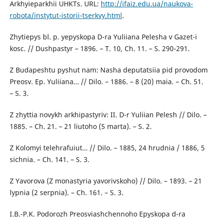
Arkhyieparkhii UHKTs. URL:
http://ifaiz.edu.ua/naukova-
robota/instytut-istorii-tserkvy.html
.
Zhytiepys bl. p. yepyskopa D-ra Yuliiana Pelesha v Gazet-i
kosc. // Dushpastyr – 1896. – T. 10, Ch. 11. – S. 290-291.
Z Budapeshtu pyshut nam: Nasha deputatsiia pid provodom
Preosv. Ep. Yuliiana… // Dilo. – 1886. – 8 (20) maia. – Ch. 51.
– S. 3.
Z zhyttia novykh arkhipastyriv: II. D-r Yuliian Pelesh // Dilo. –
1885. – Ch. 21. – 21 liutoho (5 marta). – S. 2.
Z Kolomyi telehrafuiut… // Dilo. – 1885, 24 hrudnia / 1886, 5
sichnia. – Ch. 141. – S. 3.
Z Yavorova (Z monastyria yavorivskoho) // Dilo. – 1893. – 21
lypnia (2 serpnia). – Ch. 161. – S. 3.
I.B.-P.K. Podorozh Preosviashchennoho Epyskopa d-ra