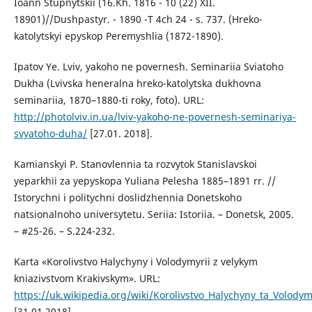
Ioann Stupnytskii (16.Kh. 1816 - 10 (22) XII.
18901)//Dushpastyr. - 1890 -T 4ch 24 - s. 737. (Hreko-
katolytskyi epyskop Peremyshlia (1872-1890).
Ipatov Ye. Lviv, yakoho ne povernesh. Seminariia Sviatoho
Dukha (Lvivska heneralna hreko-katolytska dukhovna
seminariia, 1870–1880-ti roky, foto). URL:
http://photolviv.in.ua/lviv-yakoho-ne-povernesh-seminariya-
svyatoho-duha/
[27.01. 2018].
Kamianskyi P. Stanovlennia ta rozvytok Stanislavskoi
yeparkhii za yepyskopa Yuliana Pelesha 1885–1891 rr. //
Istorychni i politychni doslidzhennia Donetskoho
natsionalnoho universytetu. Seriia: Istoriia. – Donetsk, 2005.
– #25-26. – S.224-232.
Karta «Korolivstvo Halychyny i Volodymyrii z velykym
kniazivstvom Krakivskym». URL:
https://uk.wikipedia.org/wiki/Korolivstvo_Halychyny_ta_Volod
[31.01.2018].