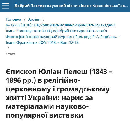
Добрий Пастир: науковий вісник Івано-Франківської академії Івана Золотоустого. Богослов’я. Філософія. Історія
Головна
/
Архіви
/
№ 12-13 (2018): Науковий вісник Івано-Франківської академії
Івана Золотоустого УГКЦ «Добрий Пастир». Богослов’я.
Філософія. Історія: науковий журнал / Гол. ред. Р. А. Горбань. –
Івано-Франківськ: ІФА, 2018. – Вип. 12-13.
/
Статті
Єпископ Юліан Пелеш (1843 –
1896 рр.) в релігійно-
церковному і громадському
житті України: нарис за
матеріалами науково-
популярної виставки