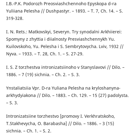
I.B.-P.K. Podorozh Preosviashchennoho Epyskopa d-ra
Yuliiana Pelesha // Dushpastyr. – 1893. – T. 7, Ch. 14. – S.
319-328.
I. N. Rets.: Matkovskyi, Severyn. Try synodalni Arkhiierei:
Spomyny z zhyttia i diialnosty Presviashchennykh Yu.
Kuilovskoho, Yu. Pelesha i S. Sembrytovycha. Lviv, 1932 //
Nyva. – 1933. – T. 28, Ch. 1. – S. 27-29.
I. S. Z torzhestva intronizatsiinoho v Stanyslavovi // Dilo. –
1886. – 7 (19) sichnia. – Ch. 2. – S. 3.
Ynstaliatsiia Vpr. D-ra Yuliana Pelesha na kryloshanyna-
arkhydyiakona // Dilo. – 1883. – Ch. 129. – 15 (27) padolysta.
– S. 3.
Intronizatsiine torzhestvo [promovy I. Verkhratskoho,
T.Stakhevycha, O. Barabasha] // Dilo. – 1886. – 3 (15)
sichnia. – Ch. 1. – S. 2.