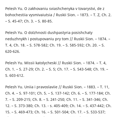
Pelesh Yu. O zakhovaniu sviashchenyka v tovarystvi, de z
bohochestiia vysmivaiutsia / Ruskii Sion. – 1873. – T. Z, Ch. 2.
– S. 45-47; Ch. 3. – S. 80-85.
Pelesh Yu. O dolzhnosti dushpastyria posishchaty
neduzhnykh i postupovaniu pry tom // Ruskii Sion. – 1874. –
T. 4, Ch. 18. – S. 578-582; Ch. 19. – S. 585-592; Ch. 20. – S.
620-626.
Pelesh Yu. Missii katolycheski // Ruskii Sion. – 1874. – T. 4,
Ch. 1. – S. 27-29; Ch. 2. – S. 5; Ch. 17. – S. 543-548; Ch. 19. –
S. 603-612.
Pelesh Yu. Uniia i pravoslaviie // Ruskii Sion. – 1883. – T. 11,
Ch. 4. – S. 97-101; Ch. 5. – S. 137-142; Ch. 6. – S. 177-184; Ch.
7. – S. 209-215; Ch. 8. – S. 241-250; Ch. 11. – S. 341-346; Ch.
12. – S. 373-380; Ch. 13. - s. 405-409; Ch. 14. – S. 437-442; Ch.
15. – S. 469-473; Ch. 16. – S. 501-504; Ch. 17. – S. 533-537;