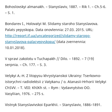
Bohoslovskyi almanakh. – Stanyslaviv, 1887. – Rik 1. – Ch.5-6.
– S. 1.
Bondarev I., Holovatyi M. Slidamy staroho Stanyslavova.
Palats yepyskopa. Data onovlennia: 27.03. 2015. URL:
http://report.if.ua/uncategorized/slidamy-starogo-
stanyslavova-palacyepyskopa/
(data zvernennia:
10.01.2018).
V spravi zakolotu v Tuchapakh // Dilo. – 1892. – 7 (19)
serpnia. – Ch. 177. – S. 3.
Velykyi A.-H. Z litopysu khrystyianskoi Ukrainy: Tserkovno-
istorychni radiolektsii z Vatykanu / o. Atanasii-Hrhorii Velykyi
ChSVV. – T. VIII: KhIKh st. – Rym : Vydavnytstvo OO.
Vasyliian, 1976. – 275 s.
Vistnyk Stanyslavivskoi Eparkhii. – Stanyslaviv, 1886–1891.