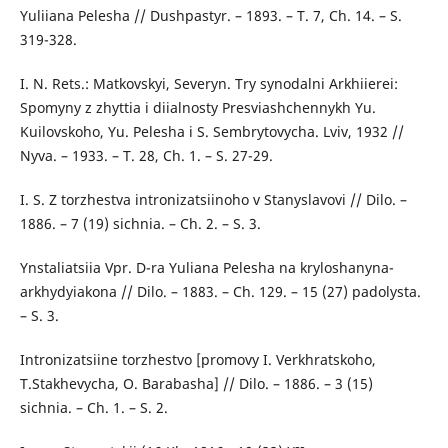
Yuliiana Pelesha // Dushpastyr. – 1893. – T. 7, Ch. 14. – S.
319-328.
I. N. Rets.: Matkovskyi, Severyn. Try synodalni Arkhiierei:
Spomyny z zhyttia i diialnosty Presviashchennykh Yu.
Kuilovskoho, Yu. Pelesha i S. Sembrytovycha. Lviv, 1932 //
Nyva. – 1933. – T. 28, Ch. 1. – S. 27-29.
I. S. Z torzhestva intronizatsiinoho v Stanyslavovi // Dilo. –
1886. – 7 (19) sichnia. – Ch. 2. – S. 3.
Ynstaliatsiia Vpr. D-ra Yuliana Pelesha na kryloshanyna-
arkhydyiakona // Dilo. – 1883. – Ch. 129. – 15 (27) padolysta.
– S. 3.
Intronizatsiine torzhestvo [promovy I. Verkhratskoho,
T.Stakhevycha, O. Barabasha] // Dilo. – 1886. – 3 (15)
sichnia. – Ch. 1. – S. 2.