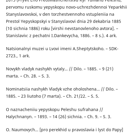
pervomu ruskomu yepyskopu novo-uchrezhdennoi Yeparkhii
Stanyslavovskoi, v den torzhestvennoho vstupleniia na
Prestol Yepyskopskyi v Stanyslavovi dnia 29 dekabria 1885
(10 sichnia 1886) roku [virshi nevstanovlenoho avtora]. –
Stanislaviv: z pechatni I.Dankevycha, 1886. – 8 s.). 4 ark.
Natsionalnyi muzei u Lvovi imeni A.Sheptytskoho. – SDK-
2723., 1 ark.
Novykh vladyk nashykh vytaly… // Dilo. – 1885. – 9 (21)
marta. – Ch. 28. – S. 3.
Nominatsiia nashykh Vladyk vzhe oholoshena… // Dilo. –
1885. – 23 liutoho (7 marta). – Ch. 21/22. – S. 5.
O naznacheniiu yepyskopu Peleshu sufrahana //
Halychnanyn. – 1893. – 14 (26) sichnia. – Ch. 9. – S. 3.
O. Naumovych… [pro perekhid u pravoslavia i lyst do Papy]