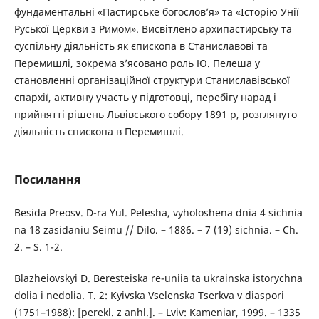
фундаментальні «Пастирське богослов’я» та «Історію Унії
Руської Церкви з Римом». Висвітлено архипастирську та
суспільну діяльність як єпископа в Станиславові та
Перемишлі, зокрема з’ясовано роль Ю. Пелеша у
становленні організаційної структури Станиславівської
єпархії, активну участь у підготовці, перебігу нарад і
прийнятті рішень Львівського собору 1891 р, розглянуто
діяльність єпископа в Перемишлі.
Посилання
Besida Preosv. D-ra Yul. Pelesha, vyholoshena dnia 4 sichnia
na 18 zasidaniu Seimu // Dilo. – 1886. – 7 (19) sichnia. – Ch.
2. – S. 1-2.
Blazheiovskyi D. Beresteiska re-uniia ta ukrainska istorychna
dolia i nedolia. T. 2: Kyivska Vselenska Tserkva v diaspori
(1751–1988): [perekl. z anhl.]. – Lviv: Kameniar, 1999. – 1335