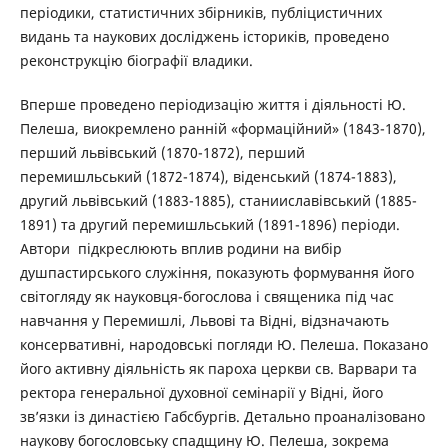
періодики, статистичних збірників, публіцистичних
видань та наукових досліджень істориків, проведено
реконструкцію біографії владики.
Вперше проведено періодизацію життя і діяльності Ю.
Пелеша, виокремлено ранній «формаційний» (1843-1870),
перший львівський (1870-1872), перший
перемишльський (1872-1874), віденський (1874-1883),
другий львівський (1883-1885), станииславівський (1885-
1891) та другий перемишльський (1891-1896) періоди.
Автори підкреслюють вплив родини на вибір
душпастирського служіння, показують формування його
світогляду як науковця-богослова і священика під час
навчання у Перемишлі, Львові та Відні, відзначають
консервативні, народовські погляди Ю. Пелеша. Показано
його активну діяльність як пароха церкви св. Варвари та
ректора генеральної духовної семінарії у Відні, його
зв’язки із династією Габсбургів. Детально проаналізовано
наукову богословську спадщину Ю. Пелеша, зокрема