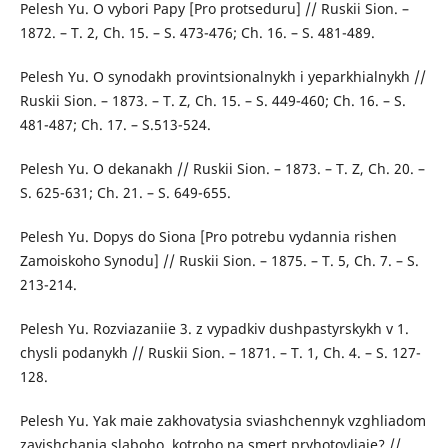
Pelesh Yu. O vybori Papy [Pro protseduru] // Ruskii Sion. –
1872. – T. 2, Ch. 15. – S. 473-476; Ch. 16. – S. 481-489.
Pelesh Yu. O synodakh provintsionalnykh i yeparkhialnykh //
Ruskii Sion. – 1873. – T. Z, Ch. 15. – S. 449-460; Ch. 16. – S.
481-487; Ch. 17. – S.513-524.
Pelesh Yu. O dekanakh // Ruskii Sion. – 1873. – T. Z, Ch. 20. –
S. 625-631; Ch. 21. – S. 649-655.
Pelesh Yu. Dopys do Siona [Pro potrebu vydannia rishen
Zamoiskoho Synodu] // Ruskii Sion. – 1875. – T. 5, Ch. 7. – S.
213-214.
Pelesh Yu. Rozviazaniie 3. z vypadkiv dushpastyrskykh v 1.
chysli podanykh // Ruskii Sion. – 1871. – T. 1, Ch. 4. – S. 127-
128.
Pelesh Yu. Yak maie zakhovatysia sviashchennyk vzghliadom
zavishchania slaboho, kotroho na smert pryhotovliaie? //