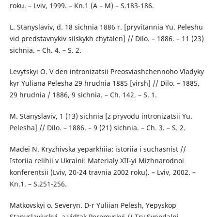
roku. – Lviv, 1999. – Kn.1 (A – M) – S.183-186.
L. Stanyslaviv, d. 18 sichnia 1886 r. [pryvitannia Yu. Peleshu
vid predstavnykiv silskykh chytalen] // Dilo. – 1886. – 11 (23)
sichnia. – Ch. 4. – S. 2.
Levytskyi O. V den intronizatsii Preosviashchennoho Vladyky
kyr Yuliana Pelesha 29 hrudnia 1885 [virsh] // Dilo. – 1885,
29 hrudnia / 1886, 9 sichnia. – Ch. 142. – S. 1.
M. Stanyslaviv, 1 (13) sichnia [z pryvodu intronizatsii Yu.
Pelesha] // Dilo. – 1886. – 9 (21) sichnia. – Ch. 3. – S. 2.
Madei N. Kryzhivska yeparkhiia: istoriia i suchasnist //
Istoriia relihii v Ukraini: Materialy XII-yi Mizhnarodnoi
konferentsii (Lviv, 20-24 travnia 2002 roku). – Lviv, 2002. –
Kn.1. – S.251-256.
Matkovskyi o. Severyn. D-r Yuliian Pelesh, Yepyskop
Stanyslavivskyi, a vidtak Peremyskyi // Try Synodalni