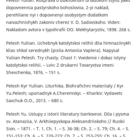
Pelesh Yulian. Rosprava o dukhovnom uriadovom styliu yako
dopovnennia pastyrskoho bohosloviia. 2-yi naklad,
perehliane nyi i dopovnenyi osobystym dodatkom
naivazhnishykh zakoniv cherez V. D. Sadovskoho. Viden:
Nakladom avtora v typohrafii OO. Mekhytarystiv, 1898. 268 s.
Pelesh Yuliian. Uchebnyk katolytskoi relihii dlia himnaziinykh
klias shkol serednykh (pislia Antoniia Vaplera). Napysal
Yuliian Pelesh. Try chasty. Chast 1: Vvedenie i dokaz istyny
katolytskoi relihii. – Lviv: Z drukarni Tovarystva imeni
Shevchenka, 1876. – 151 s.
Pelesh Kyr Yuliian. Liturhika. Biohrafichni materiialy / Kyr
Yu.Pelesh; uporiadnyk A.Cheremskyi. – Kharkiv: Vydavets
Savchuk O.O., 2013. – 680 s.
Pelesh Yu. Ustupy z istorii literatury tserkovnoi. Dila i pysma
sv. Atanaziia, V. Arkhiiepyskopa Aleksandriiskoho // Ruskii
Sion. – 1871. – T. 1, Ch. 1. – S. 36-38; Ch. 2. – S. 79; Ch. 4. – S.
151-153; Ch. 6. – S. 220-223; Ch. 7. – S. 253-255; Ch. 16. – S.