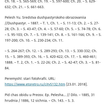
Ch. 18. – S. 565-569; Ch. 19. – S. 597-600; Ch. 20. – S. 629-
632; Ch. 21. – S. 661-663.
Pelesh Yu. Sredstva dushpastyrskoho obrazovaniia
//Dushpastyr. – 1887. – T. 1, Ch. 1. – S. 11-13; Ch. 2. – S. 27-
28; Ch. 3. – S. 43-47; Ch. 4. – S. 57-60; Ch. 5. – S. 74-78; Ch. 6.
– S. 95-103; Ch. 7. – S. 139-141; Ch. 8. – S. 161-166; Ch. 9. – S.
197-200; Ch. 10. – S. 230-234; Ch. 11.
– S. 264-267; Ch. 12. – S. 289-293; Ch. 13. – S. 330-332; Ch.
15. – S. 389-393; Ch. 16. – S. 420-422; Ch. 17. – S. 460-461;
1888. – T. 2, Ch. 1. – S. 22-26; Ch. 2. – S. 42-47; Ch. 3. – S. 81-
84.
Peremyshl: stari fotohrafii. URL:
https://www.etoretro.ru/city5132.htm
[23.01. 2018].
Pid chas obidu u Preosv. Ep. Pelesha… // Dilo. – 1885, 31
hrudnia / 1886, 12 sichnia. – Ch. 143. – S. 3.