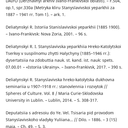
DAIFO (Derzhavnyi arkhiv Ivano-Frankivskoi oblasti). – F.504,
op.1, spr.330a (Metryka kliru Stanyslavivskoi yeparkhii za
1887 – 1941 rr. Tom 1). – ark. 1.
Deliatynskyi R. Istoriia Stanislavivskoi yeparkhii (1885 1900).
– Ivano-Frankivsk: Nova Zoria, 2001. – 96 s.
Deliatynskyi R. I. Stanyslavivska yeparkhiia Hreko-Katolytskoi
Tserkvy v suspilnomu zhytti Halychyny (1885–1946 rr.):
dysertatsiia na zdobuttia nauk. st. kand. ist. nauk: spets.
07.00.01 – «Istoriia Ukrainy». – Ivano-Frankivsk, 2017. – 390 s.
Deliatynskyi R. Stanyslavivska hreko-katolytska dukhovna
seminariia u 1907–1918 rr.: stanovlennia i rozvytok //
Spheres of Culture. Vol. 8 / Maria Curie-Sklodovska
University in Lublin. – Lublin, 2014. – S. 308-317.
Deputatsiia s adresoiu do Ye. Vel. Tsisaria pid provodom
Stanyslavivskoho vladyky Yuliiana… // Dilo. – 1886. – 3 (15)
maia. – Ch. 49. – S. 3.